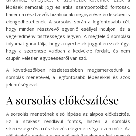
lépések nemcsak jogi és etikai szempontokból fontosak,
hanem a résztvevők bizalmának megnyerése érdekében is
elengedhetetlenek. A sorsolás során a legfontosabb cél,
hogy minden résztvevő egyenlő eséllyel induljon, és a
végeredmény tisztességes legyen. A megfelelő sorsolási
folyamat garantálja, hogy a nyertesek joggal érezzék úgy,
hogy a szerencse valóban a kedvükre fordult, és nem
csupán véletlen egybeesésről van szó.
A következőkben részletesebben megismerkedünk a
sorsolás menetével, a legfontosabb lépésekkel és azok
jelentőségével.
A sorsolás előkészítése
A sorsolás menetének első lépése az alapos előkészítés.
Ez a szakasz rendkívül fontos, hiszen a sorsolás
sikeressége és a résztvevők elégedettsége ezen múlik. Az
előkészítés során a szervezőknek figyelembe kell venniük