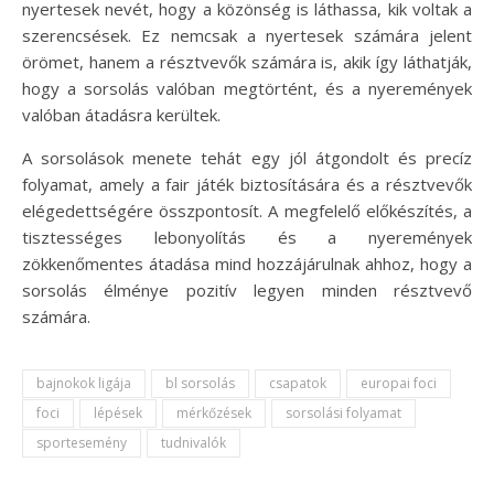
nyertesek nevét, hogy a közönség is láthassa, kik voltak a
szerencsések. Ez nemcsak a nyertesek számára jelent
örömet, hanem a résztvevők számára is, akik így láthatják,
hogy a sorsolás valóban megtörtént, és a nyeremények
valóban átadásra kerültek.
A sorsolások menete tehát egy jól átgondolt és precíz
folyamat, amely a fair játék biztosítására és a résztvevők
elégedettségére összpontosít. A megfelelő előkészítés, a
tisztességes lebonyolítás és a nyeremények
zökkenőmentes átadása mind hozzájárulnak ahhoz, hogy a
sorsolás élménye pozitív legyen minden résztvevő
számára.
bajnokok ligája
bl sorsolás
csapatok
europai foci
foci
lépések
mérkőzések
sorsolási folyamat
sportesemény
tudnivalók