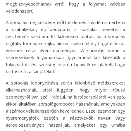
megbizonyosodhatnak arról, hogy a folyamat valóban
véletlenszerű.
A sorsolás megkezdése előtt érdemes röviden ismertetni
a szabályokat, és bemutatni a sorsolás menetét a
résztvevők számára. Ez különösen fontos, ha a sorsolás
digitális formában zajlik, hiszen sokan lehet, hogy először
vesznek részt ilyen eseményen. A sorsolás során a
szervezőknek folyamatosan figyelemmel kell kísérniük a
folyamatot, és szükség esetén beavatkozniuk kell, hogy
biztosítsák a fair játékot.
A sorsolás lebonyolítása során különböző módszereket
alkalmazhatnak, attól függően, hogy milyen típusú
eseményről van szó. Például, ha lottósorsolásról van szó,
akkor általában sorsológömböket használnak, amelyekben
a számok véletlenszerűen keverednek. Ezzel szemben egy
nyereményjáték esetén a résztvevők neveit vagy
sorsolószelvényeit használják, amelyeket egy urnába