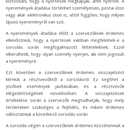
biztosítani, hogy a nyertesek megkapják, amit nyertek. A
nyeremények átadása történhet személyesen, postai úton
vagy akár elektronikus úton is, attól függően, hogy milyen
típusú nyereményről van szó.
A nyeremények átadása előtt a szervezőknek érdemes
ellenőrizniük, hogy a nyertesek valóban megfelelnek-e a
sorsolás során megfogalmazott feltételeknek. Ezzel
elkerülhetik, hogy olyan személy nyerjen, aki nem jogosult
a nyereményre.
Ezt követően a szervezőknek érdemes visszajelzést
kérniük a résztvevőktől a sorsolásról. Ez segíthet a
jövőbeli események javításában, és a résztvevők
elégedettségének növelésében. A visszajelzések
értékelése során a szervezők megtudhatják, hogy mely
területeken szükséges a fejlődés, és miben érdemes
változtatniuk a következő sorsolás során.
A sorsolás végén a szervezőknek érdemes közzétenniük a