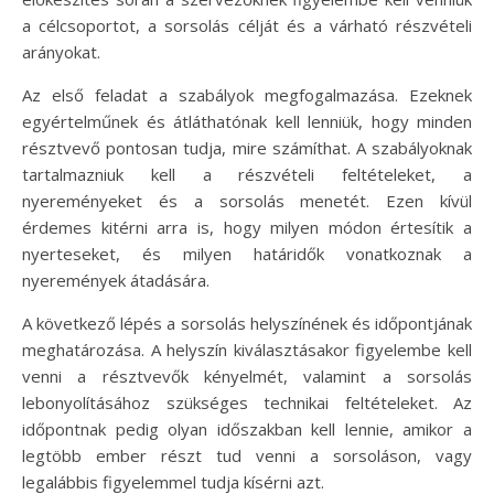
a célcsoportot, a sorsolás célját és a várható részvételi
arányokat.
Az első feladat a szabályok megfogalmazása. Ezeknek
egyértelműnek és átláthatónak kell lenniük, hogy minden
résztvevő pontosan tudja, mire számíthat. A szabályoknak
tartalmazniuk kell a részvételi feltételeket, a
nyereményeket és a sorsolás menetét. Ezen kívül
érdemes kitérni arra is, hogy milyen módon értesítik a
nyerteseket, és milyen határidők vonatkoznak a
nyeremények átadására.
A következő lépés a sorsolás helyszínének és időpontjának
meghatározása. A helyszín kiválasztásakor figyelembe kell
venni a résztvevők kényelmét, valamint a sorsolás
lebonyolításához szükséges technikai feltételeket. Az
időpontnak pedig olyan időszakban kell lennie, amikor a
legtöbb ember részt tud venni a sorsoláson, vagy
legalábbis figyelemmel tudja kísérni azt.