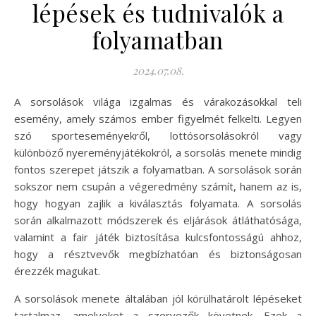
lépések és tudnivalók a
folyamatban
2024.07.08.
A sorsolások világa izgalmas és várakozásokkal teli
esemény, amely számos ember figyelmét felkelti. Legyen
szó sporteseményekről, lottósorsolásokról vagy
különböző nyereményjátékokról, a sorsolás menete mindig
fontos szerepet játszik a folyamatban. A sorsolások során
sokszor nem csupán a végeredmény számít, hanem az is,
hogy hogyan zajlik a kiválasztás folyamata. A sorsolás
során alkalmazott módszerek és eljárások átláthatósága,
valamint a fair játék biztosítása kulcsfontosságú ahhoz,
hogy a résztvevők megbízhatóan és biztonságosan
érezzék magukat.
A sorsolások menete általában jól körülhatárolt lépéseket
tartalmaz, amelyeket a szervezők követnek. Ezek a