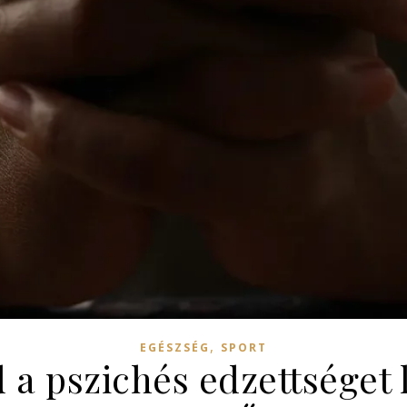
,
EGÉSZSÉG
SPORT
 a pszichés edzettséget 