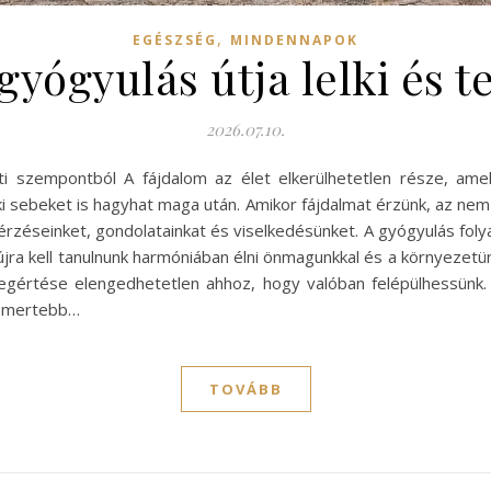
,
EGÉSZSÉG
MINDENNAPOK
gyógyulás útja lelki és 
2026.07.10.
sti szempontból A fájdalom az élet elkerülhetetlen része, a
 sebeket is hagyhat maga után. Amikor fájdalmat érzünk, az nem
rzéseinket, gondolatainkat és viselkedésünket. A gyógyulás folya
a kell tanulnunk harmóniában élni önmagunkkal és a környezetünk
egértése elengedhetetlen ahhoz, hogy valóban felépülhessünk. 
ismertebb…
TOVÁBB