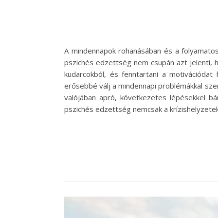
A mindennapok rohanásában és a folyamatos ki
pszichés edzettség nem csupán azt jelenti, 
kudarcokból, és fenntartani a motivációda
erősebbé válj a mindennapi problémákkal szem
valójában apró, következetes lépésekkel bár
pszichés edzettség nemcsak a krízishelyzete