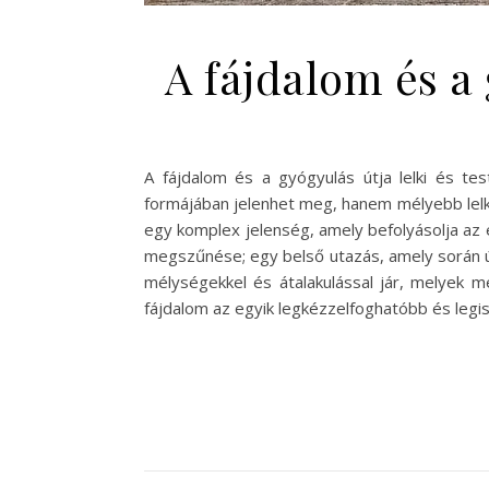
A fájdalom és a 
A fájdalom és a gyógyulás útja lelki és te
formájában jelenhet meg, hanem mélyebb lelki
egy komplex jelenség, amely befolyásolja az é
megszűnése; egy belső utazás, amely során újr
mélységekkel és átalakulással jár, melyek m
fájdalom az egyik legkézzelfoghatóbb és leg