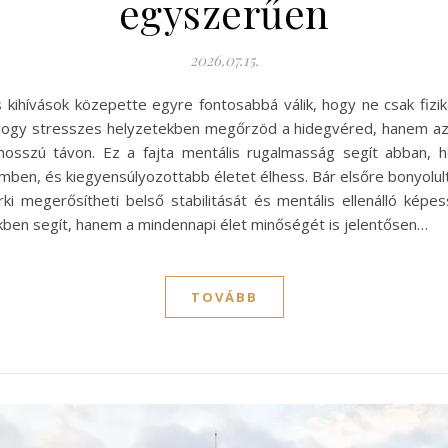
egyszerűen
2026.07.15.
hívások közepette egyre fontosabbá válik, hogy ne csak fizikai
hogy stresszes helyzetekben megőrzöd a hidegvéred, hanem azt 
t hosszú távon. Ez a fajta mentális rugalmasság segít abban,
ben, és kiegyensúlyozottabb életet élhess. Bár elsőre bonyolul
ki megerősítheti belső stabilitását és mentális ellenálló kép
kben segít, hanem a mindennapi élet minőségét is jelentősen…
TOVÁBB