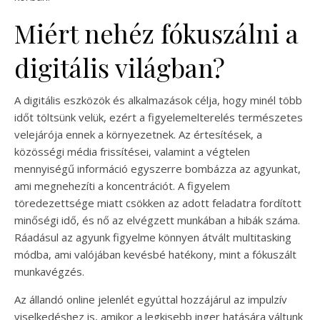
Miért nehéz fókuszálni a
digitális világban?
A digitális eszközök és alkalmazások célja, hogy minél több
időt töltsünk velük, ezért a figyelemelterelés természetes
velejárója ennek a környezetnek. Az értesítések, a
közösségi média frissítései, valamint a végtelen
mennyiségű információ egyszerre bombázza az agyunkat,
ami megnehezíti a koncentrációt. A figyelem
töredezettsége miatt csökken az adott feladatra fordított
minőségi idő, és nő az elvégzett munkában a hibák száma.
Ráadásul az agyunk figyelme könnyen átvált multitasking
módba, ami valójában kevésbé hatékony, mint a fókuszált
munkavégzés.
Az állandó online jelenlét egyúttal hozzájárul az impulzív
viselkedéshez is, amikor a legkisebb inger hatására váltunk