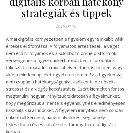
digitális korban hatékony
stratégiák és tippek
2026.05.30.
A mai digitális környezetben a figyelem egyre inkább válik
értékes erőforrássá. A folyamatos értesítések, a véget
nem érő hírfolyamok és a különböző online platformok
versengenek a figyelmünkért, miközben mi próbálunk
fókuszáltak maradni a munkahelyen, tanulás közben, vagy
akár a mindennapi élet egyéb területein. Ez a figyelemzaj
nem csupán a hatékonyságunkat csökkenti, de növeli a
stresszt és a kiégés kockázatát is. Ezért kiemelten fontos
megtanulni, hogyan irányítsuk tudatosan a figyelmünket,
hogy megőrizzük a mentális egyensúlyt és eredményesen
használjuk ki az időnket. A figyelem irányítása nem csupán
önkontroll kérdése, hanem olyan készség, amely
fejleszthető és eszközökkel is támogatható a digitális
korban.