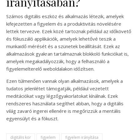
irányításában?
Számos digitális eszköz és alkalmazás létezik, amelyek
kifejezetten a figyelem és a produktivitás növelésére
lettek tervezve. Ezek közé tartoznak például az időkövető
és fókuszáló applikációk, amelyek lehetővé teszik a
munkaidő mérését és a szünetek beállítását. Ezek az
alkalmazások gyakran tartalmaznak blokkoló funkciókat is,
amelyek megakadályozzák, hogy a felhasználó a
figyelemelterelő weboldalakon időzítsen.
Ezen túlmenően vannak olyan alkalmazások, amelyek a
tudatos jelenlétet támogatják, például vezetett
meditációkat vagy légzőgyakorlatokat kínálnak. Ezek
rendszeres használata segíthet abban, hogy a digitális
világ zavaró ingerei ellenére is megőrizzük a mentális
egyensúlyt és a fókuszt.
digitális kor
figyelem
figyelem irányítása