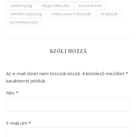
hatékonyság
időgazdálkodás
koncentráció
mentális egészség
online zavaró tényezők
stratégiák
termelékenység
SZÓLJ HOZZÁ
Az e-mail címet nem tesszük közzé.
A kötelező mezőket
*
karakterrel jelöltük
Név
*
E-mail cím
*