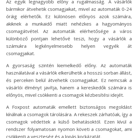
Az egyik legnagyobb előny a rugalmasság. A vásárlók
bármikor átvehetik csomagjaikat, mivel az automaták 0-24
óráig elérhetők. Ez különösen előnyös azok számára,
akiknek a munkaidő miatt nehézkes a hagyományos
csomagátvétel. Az automaták elérhetősége a város
különböző pontjain lehetővé teszi, hogy a vásárlók a
számukra legkényelmesebb helyen vegyék át
csomagjaikat.
A gyorsaság szintén kiemelkedő előny. Az automaták
használatával a vásárlók elkerülhetik a hosszú sorban állást,
és perceken belül átvehetik csomagjaikat. Ez nemcsak a
vásárlói élményt javítja, hanem a kereskedők számára is
előnyös, mivel csökkenti a csomagok kézbesítési idejét.
A Foxpost automaták emellett biztonságos megoldást
kínálnak a csomagok tárolására. A rekeszek zárhatóak, így a
csomagok védettek a külső behatásoktól. Ezen kívül a
rendszer folyamatosan nyomon követi a csomagokat, ami
csökkenti a veszteség és a lopás kockázatát.