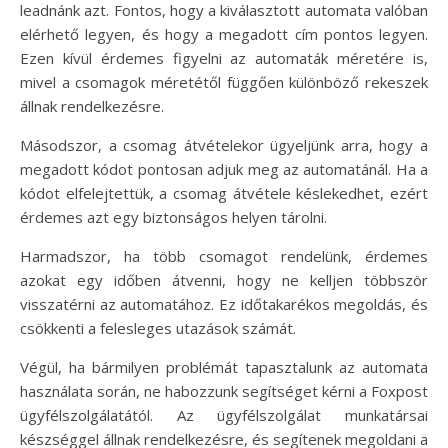
leadnánk azt. Fontos, hogy a kiválasztott automata valóban
elérhető legyen, és hogy a megadott cím pontos legyen.
Ezen kívül érdemes figyelni az automaták méretére is,
mivel a csomagok méretétől függően különböző rekeszek
állnak rendelkezésre.
Másodszor, a csomag átvételekor ügyeljünk arra, hogy a
megadott kódot pontosan adjuk meg az automatánál. Ha a
kódot elfelejtettük, a csomag átvétele késlekedhet, ezért
érdemes azt egy biztonságos helyen tárolni.
Harmadszor, ha több csomagot rendelünk, érdemes
azokat egy időben átvenni, hogy ne kelljen többször
visszatérni az automatához. Ez időtakarékos megoldás, és
csökkenti a felesleges utazások számát.
Végül, ha bármilyen problémát tapasztalunk az automata
használata során, ne habozzunk segítséget kérni a Foxpost
ügyfélszolgálatától. Az ügyfélszolgálat munkatársai
készséggel állnak rendelkezésre, és segítenek megoldani a