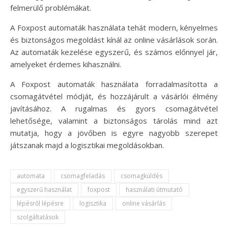
felmerülő problémákat.
A Foxpost automaták használata tehát modern, kényelmes
és biztonságos megoldást kínál az online vásárlások során.
Az automaták kezelése egyszerű, és számos előnnyel jár,
amelyeket érdemes kihasználni.
A Foxpost automaták használata forradalmasította a
csomagátvétel módját, és hozzájárult a vásárlói élmény
javításához. A rugalmas és gyors csomagátvétel
lehetősége, valamint a biztonságos tárolás mind azt
mutatja, hogy a jövőben is egyre nagyobb szerepet
játszanak majd a logisztikai megoldásokban.
automata
csomagfeladás
csomagküldés
egyszerű használat
foxpost
használati útmutató
lépésről lépésre
logisztika
online vásárlás
szolgáltatások