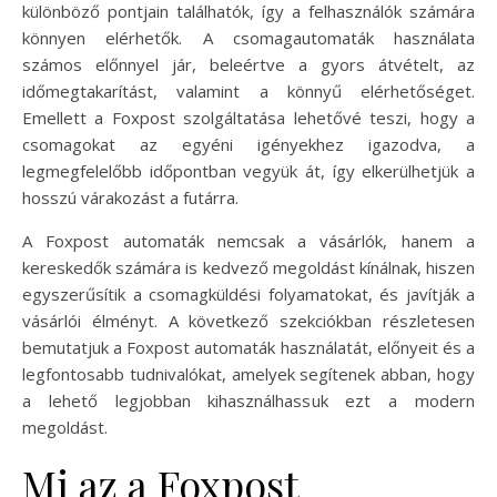
különböző pontjain találhatók, így a felhasználók számára
könnyen elérhetők. A csomagautomaták használata
számos előnnyel jár, beleértve a gyors átvételt, az
időmegtakarítást, valamint a könnyű elérhetőséget.
Emellett a Foxpost szolgáltatása lehetővé teszi, hogy a
csomagokat az egyéni igényekhez igazodva, a
legmegfelelőbb időpontban vegyük át, így elkerülhetjük a
hosszú várakozást a futárra.
A Foxpost automaták nemcsak a vásárlók, hanem a
kereskedők számára is kedvező megoldást kínálnak, hiszen
egyszerűsítik a csomagküldési folyamatokat, és javítják a
vásárlói élményt. A következő szekciókban részletesen
bemutatjuk a Foxpost automaták használatát, előnyeit és a
legfontosabb tudnivalókat, amelyek segítenek abban, hogy
a lehető legjobban kihasználhassuk ezt a modern
megoldást.
Mi az a Foxpost