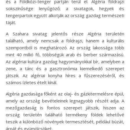
és a Földközi-tenger partján terül el. Algéria földrajzi
sokszínűsége lenyűgöző; a sivatagok, hegyek és
tengerpartok együtt alkotják az ország gazdag természeti
táját.
A Szahara sivatag jelentős része Algéria területén
található, amely nemcsak a földrajzi, hanem a kulturális
szempontból is meghatározó. Az ország lakossága több
mint 40 millió fő, többségük arab és berber származású.
Az algériai kultúra gazdag hagyományokkal bír, amelyben a
zene, a tánc és a gasztronómia kiemelkedő szerepet
játszik. Az algériai konyha híres a fűszerezéséről, és
számos ízletes ételt kínál.
Algéria gazdasága főként az olaj- és gázkitermelésre épül,
amely az ország bevételeinek legnagyobb részét adja. A
mezőgazdaság is fontos szerepet játszik, hiszen az
ország területén található termékeny földek lehetővé
teszik a különböző növények termesztését, például búzát,
árpát és gyümölcsöket.