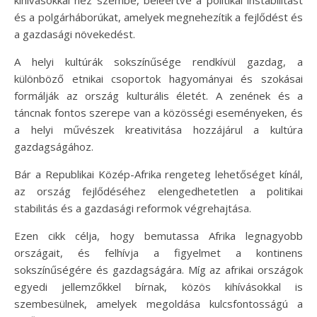
kihívásokkal néz szembe, beleértve a politikai instabilitást
és a polgárháborúkat, amelyek megnehezítik a fejlődést és
a gazdasági növekedést.
A helyi kultúrák sokszínűsége rendkívül gazdag, a
különböző etnikai csoportok hagyományai és szokásai
formálják az ország kulturális életét. A zenének és a
táncnak fontos szerepe van a közösségi eseményeken, és
a helyi művészek kreativitása hozzájárul a kultúra
gazdagságához.
Bár a Republikai Közép-Afrika rengeteg lehetőséget kínál,
az ország fejlődéséhez elengedhetetlen a politikai
stabilitás és a gazdasági reformok végrehajtása.
Ezen cikk célja, hogy bemutassa Afrika legnagyobb
országait, és felhívja a figyelmet a kontinens
sokszínűségére és gazdagságára. Míg az afrikai országok
egyedi jellemzőkkel bírnak, közös kihívásokkal is
szembesülnek, amelyek megoldása kulcsfontosságú a