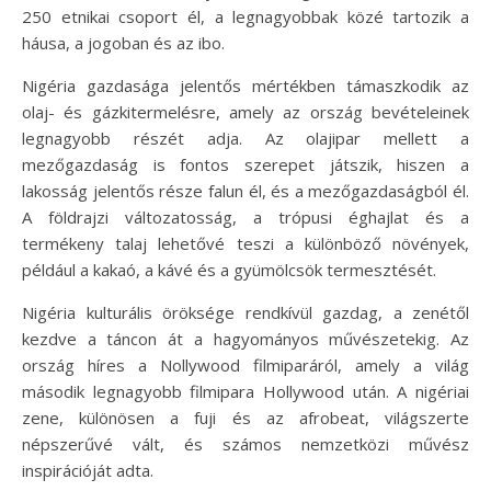
250 etnikai csoport él, a legnagyobbak közé tartozik a
háusa, a jogoban és az ibo.
Nigéria gazdasága jelentős mértékben támaszkodik az
olaj- és gázkitermelésre, amely az ország bevételeinek
legnagyobb részét adja. Az olajipar mellett a
mezőgazdaság is fontos szerepet játszik, hiszen a
lakosság jelentős része falun él, és a mezőgazdaságból él.
A földrajzi változatosság, a trópusi éghajlat és a
termékeny talaj lehetővé teszi a különböző növények,
például a kakaó, a kávé és a gyümölcsök termesztését.
Nigéria kulturális öröksége rendkívül gazdag, a zenétől
kezdve a táncon át a hagyományos művészetekig. Az
ország híres a Nollywood filmiparáról, amely a világ
második legnagyobb filmipara Hollywood után. A nigériai
zene, különösen a fuji és az afrobeat, világszerte
népszerűvé vált, és számos nemzetközi művész
inspirációját adta.