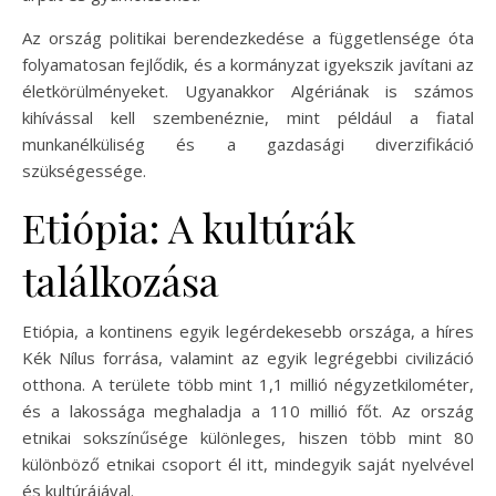
Az ország politikai berendezkedése a függetlensége óta
folyamatosan fejlődik, és a kormányzat igyekszik javítani az
életkörülményeket. Ugyanakkor Algériának is számos
kihívással kell szembenéznie, mint például a fiatal
munkanélküliség és a gazdasági diverzifikáció
szükségessége.
Etiópia: A kultúrák
találkozása
Etiópia, a kontinens egyik legérdekesebb országa, a híres
Kék Nílus forrása, valamint az egyik legrégebbi civilizáció
otthona. A területe több mint 1,1 millió négyzetkilométer,
és a lakossága meghaladja a 110 millió főt. Az ország
etnikai sokszínűsége különleges, hiszen több mint 80
különböző etnikai csoport él itt, mindegyik saját nyelvével
és kultúrájával.