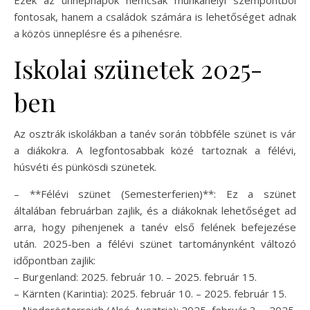
fontosak, hanem a családok számára is lehetőséget adnak
a közös ünneplésre és a pihenésre.
Iskolai szünetek 2025-
ben
Az osztrák iskolákban a tanév során többféle szünet is vár
a diákokra. A legfontosabbak közé tartoznak a félévi,
húsvéti és pünkösdi szünetek.
– **Félévi szünet (Semesterferien)**: Ez a szünet
általában februárban zajlik, és a diákoknak lehetőséget ad
arra, hogy pihenjenek a tanév első felének befejezése
után. 2025-ben a félévi szünet tartománynként változó
időpontban zajlik:
– Burgenland: 2025. február 10. – 2025. február 15.
– Kärnten (Karintia): 2025. február 10. – 2025. február 15.
– Niederösterreich (Alsó-Ausztria): 2025. február 3. – 2025.