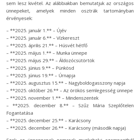
sem lesz kivétel. Az alábbiakban bemutatjuk az országos
ünnepeket, amelyek minden osztrák tartományban
érvényesek:
– **2025. január 1.** – Újév
– **2025. január 6.** – Vízkereszt
– **2025. április 21.** – Húsvét hétfő
– **2025. május 1.** – Munka ünnepe
– **2025. május 29.** – Áldozócsütörtök
– **2025. június 9.** – Pünkösd
– **2025. június 19.** – Úrnapja
– **2025. augusztus 15.** – Nagyboldogasszony napja
– **2025. október 26.** – Az örökös semlegesség ünnepe
– **2025. november 1.** – Mindenszentek
– **2025. december 8.** – Szűz Mária Szeplőtelen
Fogantatása
– **2025. december 25.** – Karácsony
– **2025. december 26.** – Karácsony (második napja)
Ezek az ünnepnapok nemcsak munkahelyi szempontból