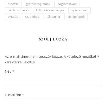
ausztria
gyerekprogramok
hagyományok
iskolai szünetek
kulturális események
nyári szünet
oktatás
szabadidő
téli szünet
ünnepnapok
SZÓLJ HOZZÁ
Az e-mail címet nem tesszük közzé.
A kötelező mezőket
*
karakterrel jelöltük
Név
*
E-mail cím
*