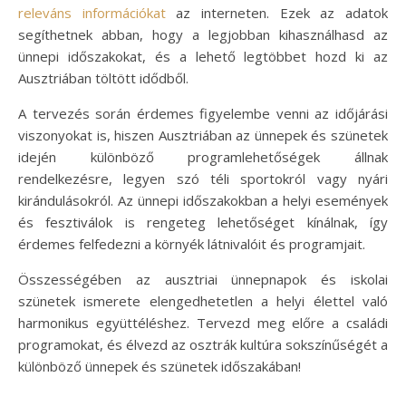
releváns információkat
az interneten. Ezek az adatok
segíthetnek abban, hogy a legjobban kihasználhasd az
ünnepi időszakokat, és a lehető legtöbbet hozd ki az
Ausztriában töltött idődből.
A tervezés során érdemes figyelembe venni az időjárási
viszonyokat is, hiszen Ausztriában az ünnepek és szünetek
idején különböző programlehetőségek állnak
rendelkezésre, legyen szó téli sportokról vagy nyári
kirándulásokról. Az ünnepi időszakokban a helyi események
és fesztiválok is rengeteg lehetőséget kínálnak, így
érdemes felfedezni a környék látnivalóit és programjait.
Összességében az ausztriai ünnepnapok és iskolai
szünetek ismerete elengedhetetlen a helyi élettel való
harmonikus együttéléshez. Tervezd meg előre a családi
programokat, és élvezd az osztrák kultúra sokszínűségét a
különböző ünnepek és szünetek időszakában!