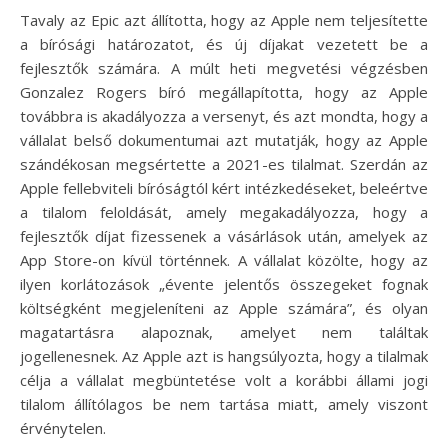
Tavaly az Epic azt állította, hogy az Apple nem teljesítette
a bírósági határozatot, és új díjakat vezetett be a
fejlesztők számára. A múlt heti megvetési végzésben
Gonzalez Rogers bíró megállapította, hogy az Apple
továbbra is akadályozza a versenyt, és azt mondta, hogy a
vállalat belső dokumentumai azt mutatják, hogy az Apple
szándékosan megsértette a 2021-es tilalmat. Szerdán az
Apple fellebviteli bíróságtól kért intézkedéseket, beleértve
a tilalom feloldását, amely megakadályozza, hogy a
fejlesztők díjat fizessenek a vásárlások után, amelyek az
App Store-on kívül történnek. A vállalat közölte, hogy az
ilyen korlátozások „évente jelentős összegeket fognak
költségként megjeleníteni az Apple számára”, és olyan
magatartásra alapoznak, amelyet nem találtak
jogellenesnek. Az Apple azt is hangsúlyozta, hogy a tilalmak
célja a vállalat megbüntetése volt a korábbi állami jogi
tilalom állítólagos be nem tartása miatt, amely viszont
érvénytelen.