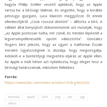
hagyta Phillip Schiller vezető ajánlását, hogy az Apple
tartsa be a bírósági tilalmat, és engedte, hogy a korábbi
pénzügyi igazgató, Luca Maestri meggyőzze őt ennek
ellenkezőjéről. „Cook rosszul döntött” – állította a bíró. A
vállalat által benyújtott dokumentumok azt mutatják, hogy
„az Apple pontosan tudta, mit csinál, és minden lépésnél a
legversenyellenesebb opciót választotta”. Gonzalez
Rogers bíró jelezte, hogy az ügyet a Kaliforniai Északi
Kerületi Ügyészségnek is átutalja, hogy megvizsgálja,
indokolt-e a büntetőjogi megvetési eljárás az Apple ellen.
Az Apple a múlt héten azt nyilatkozta, hogy eleget tesz a
bírósági határozatnak, miközben fellebbez.
Forrás:
https://www.bbc.com/news/articles/c3r8rg4w2v0o
amerikai
apple
bíró
jogi
per
ügy
válasz