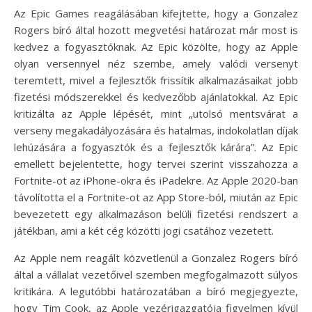
Az Epic Games reagálásában kifejtette, hogy a Gonzalez
Rogers bíró által hozott megvetési határozat már most is
kedvez a fogyasztóknak. Az Epic közölte, hogy az Apple
olyan versennyel néz szembe, amely valódi versenyt
teremtett, mivel a fejlesztők frissítik alkalmazásaikat jobb
fizetési módszerekkel és kedvezőbb ajánlatokkal. Az Epic
kritizálta az Apple lépését, mint „utolsó mentsvárat a
verseny megakadályozására és hatalmas, indokolatlan díjak
lehúzására a fogyasztók és a fejlesztők kárára”. Az Epic
emellett bejelentette, hogy tervei szerint visszahozza a
Fortnite-ot az iPhone-okra és iPadekre. Az Apple 2020-ban
távolította el a Fortnite-ot az App Store-ból, miután az Epic
bevezetett egy alkalmazáson belüli fizetési rendszert a
játékban, ami a két cég közötti jogi csatához vezetett.
Az Apple nem reagált közvetlenül a Gonzalez Rogers bíró
által a vállalat vezetőivel szemben megfogalmazott súlyos
kritikára. A legutóbbi határozatában a bíró megjegyezte,
hogy Tim Cook, az Apple vezérigazgatója figyelmen kívül