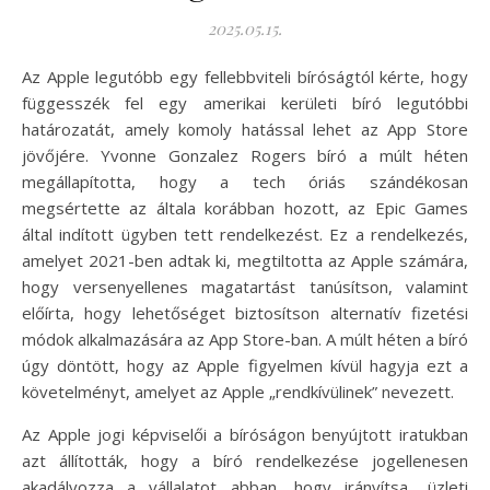
2025.05.15.
Az Apple legutóbb egy fellebbviteli bíróságtól kérte, hogy
függesszék fel egy amerikai kerületi bíró legutóbbi
határozatát, amely komoly hatással lehet az App Store
jövőjére. Yvonne Gonzalez Rogers bíró a múlt héten
megállapította, hogy a tech óriás szándékosan
megsértette az általa korábban hozott, az Epic Games
által indított ügyben tett rendelkezést. Ez a rendelkezés,
amelyet 2021-ben adtak ki, megtiltotta az Apple számára,
hogy versenyellenes magatartást tanúsítson, valamint
előírta, hogy lehetőséget biztosítson alternatív fizetési
módok alkalmazására az App Store-ban. A múlt héten a bíró
úgy döntött, hogy az Apple figyelmen kívül hagyja ezt a
követelményt, amelyet az Apple „rendkívülinek” nevezett.
Az Apple jogi képviselői a bíróságon benyújtott iratukban
azt állították, hogy a bíró rendelkezése jogellenesen
akadályozza a vállalatot abban, hogy irányítsa „üzleti