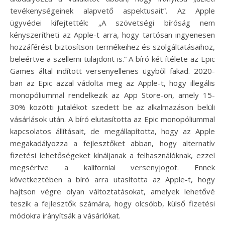
tevékenységeinek alapvető aspektusait”. Az Apple
ügyvédei kifejtették: „A szövetségi bíróság nem
kényszerítheti az Apple-t arra, hogy tartósan ingyenesen
hozzáférést biztosítson termékeihez és szolgáltatásaihoz,
beleértve a szellemi tulajdont is.” A bíró két ítélete az Epic
Games által indított versenyellenes ügyből fakad. 2020-
ban az Epic azzal vádolta meg az Apple-t, hogy illegális
monopóliummal rendelkezik az App Store-on, amely 15-
30% közötti jutalékot szedett be az alkalmazáson belüli
vásárlások után. A bíró elutasította az Epic monopóliummal
kapcsolatos állításait, de megállapította, hogy az Apple
megakadályozza a fejlesztőket abban, hogy alternatív
fizetési lehetőségeket kínáljanak a felhasználóknak, ezzel
megsértve a kaliforniai versenyjogot. Ennek
következtében a bíró arra utasította az Apple-t, hogy
hajtson végre olyan változtatásokat, amelyek lehetővé
teszik a fejlesztők számára, hogy olcsóbb, külső fizetési
módokra irányítsák a vásárlókat.