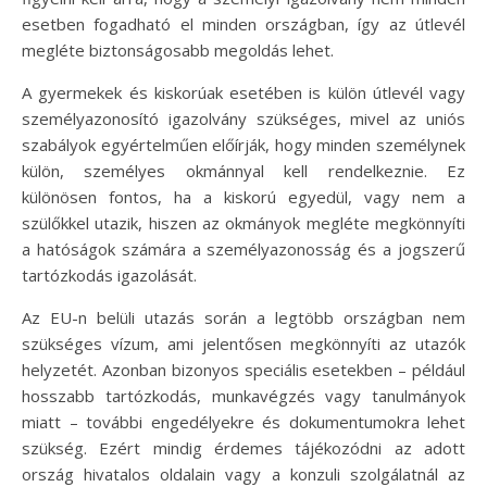
esetben fogadható el minden országban, így az útlevél
megléte biztonságosabb megoldás lehet.
A gyermekek és kiskorúak esetében is külön útlevél vagy
személyazonosító igazolvány szükséges, mivel az uniós
szabályok egyértelműen előírják, hogy minden személynek
külön, személyes okmánnyal kell rendelkeznie. Ez
különösen fontos, ha a kiskorú egyedül, vagy nem a
szülőkkel utazik, hiszen az okmányok megléte megkönnyíti
a hatóságok számára a személyazonosság és a jogszerű
tartózkodás igazolását.
Az EU-n belüli utazás során a legtöbb országban nem
szükséges vízum, ami jelentősen megkönnyíti az utazók
helyzetét. Azonban bizonyos speciális esetekben – például
hosszabb tartózkodás, munkavégzés vagy tanulmányok
miatt – további engedélyekre és dokumentumokra lehet
szükség. Ezért mindig érdemes tájékozódni az adott
ország hivatalos oldalain vagy a konzuli szolgálatnál az