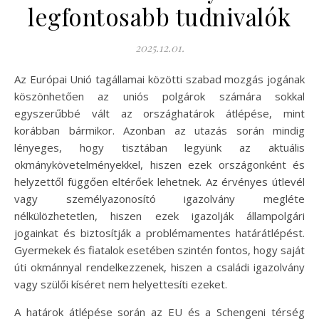
legfontosabb tudnivalók
2025.12.01.
Az Európai Unió tagállamai közötti szabad mozgás jogának
köszönhetően az uniós polgárok számára sokkal
egyszerűbbé vált az országhatárok átlépése, mint
korábban bármikor. Azonban az utazás során mindig
lényeges, hogy tisztában legyünk az aktuális
okmánykövetelményekkel, hiszen ezek országonként és
helyzettől függően eltérőek lehetnek. Az érvényes útlevél
vagy személyazonosító igazolvány megléte
nélkülözhetetlen, hiszen ezek igazolják állampolgári
jogainkat és biztosítják a problémamentes határátlépést.
Gyermekek és fiatalok esetében szintén fontos, hogy saját
úti okmánnyal rendelkezzenek, hiszen a családi igazolvány
vagy szülői kíséret nem helyettesíti ezeket.
A határok átlépése során az EU és a Schengeni térség