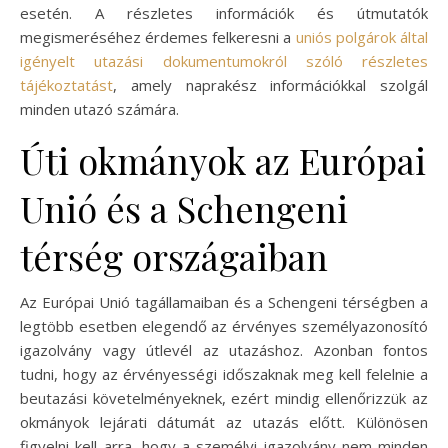
esetén. A részletes információk és útmutatók
megismeréséhez érdemes felkeresni a
uniós polgárok által
igényelt utazási dokumentumokról szóló részletes
tájékoztatást
, amely naprakész információkkal szolgál
minden utazó számára.
Úti okmányok az Európai
Unió és a Schengeni
térség országaiban
Az Európai Unió tagállamaiban és a Schengeni térségben a
legtöbb esetben elegendő az érvényes személyazonosító
igazolvány vagy útlevél az utazáshoz. Azonban fontos
tudni, hogy az érvényességi időszaknak meg kell felelnie a
beutazási követelményeknek, ezért mindig ellenőrizzük az
okmányok lejárati dátumát az utazás előtt. Különösen
figyelni kell arra, hogy a személyi igazolvány nem minden