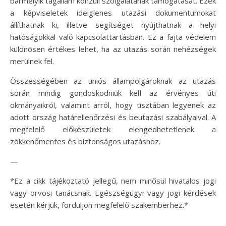
bármelyik tagállam konzuli szolgálatának támogatását. Ezek
a képviseletek ideiglenes utazási dokumentumokat
állíthatnak ki, illetve segítséget nyújthatnak a helyi
hatóságokkal való kapcsolattartásban. Ez a fajta védelem
különösen értékes lehet, ha az utazás során nehézségek
merülnek fel.
Összességében az uniós állampolgároknak az utazás
során mindig gondoskodniuk kell az érvényes úti
okmányaikról, valamint arról, hogy tisztában legyenek az
adott ország határellenőrzési és beutazási szabályaival. A
megfelelő előkészületek elengedhetetlenek a
zökkenőmentes és biztonságos utazáshoz.
—
*Ez a cikk tájékoztató jellegű, nem minősül hivatalos jogi
vagy orvosi tanácsnak. Egészségügyi vagy jogi kérdések
esetén kérjük, forduljon megfelelő szakemberhez.*