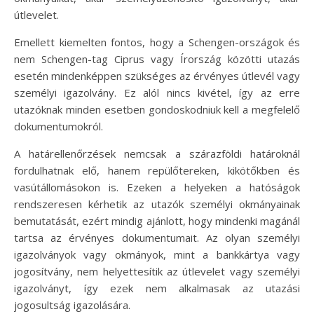
útlevelet.
Emellett kiemelten fontos, hogy a Schengen-országok és
nem Schengen-tag Ciprus vagy Írország közötti utazás
esetén mindenképpen szükséges az érvényes útlevél vagy
személyi igazolvány. Ez alól nincs kivétel, így az erre
utazóknak minden esetben gondoskodniuk kell a megfelelő
dokumentumokról.
A határellenőrzések nemcsak a szárazföldi határoknál
fordulhatnak elő, hanem repülőtereken, kikötőkben és
vasútállomásokon is. Ezeken a helyeken a hatóságok
rendszeresen kérhetik az utazók személyi okmányainak
bemutatását, ezért mindig ajánlott, hogy mindenki magánál
tartsa az érvényes dokumentumait. Az olyan személyi
igazolványok vagy okmányok, mint a bankkártya vagy
jogosítvány, nem helyettesítik az útlevelet vagy személyi
igazolványt, így ezek nem alkalmasak az utazási
jogosultság igazolására.