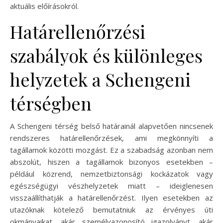
aktuális előírásokról.
Határellenőrzési
szabályok és különleges
helyzetek a Schengeni
térségben
A Schengeni térség belső határainál alapvetően nincsenek
rendszeres határellenőrzések, ami megkönnyíti a
tagállamok közötti mozgást. Ez a szabadság azonban nem
abszolút, hiszen a tagállamok bizonyos esetekben –
például közrend, nemzetbiztonsági kockázatok vagy
egészségügyi vészhelyzetek miatt – ideiglenesen
visszaállíthatják a határellenőrzést. Ilyen esetekben az
utazóknak kötelező bemutatniuk az érvényes úti
okmányaikat, akár személyazonosító igazolványt, akár