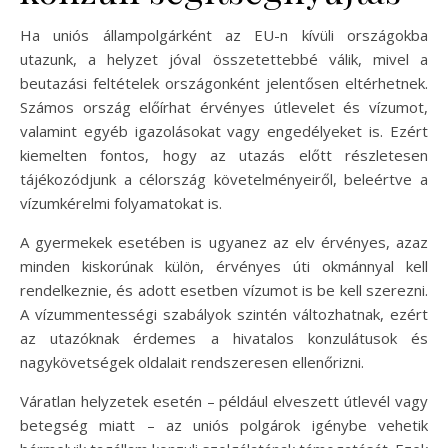
Ha uniós állampolgárként az EU-n kívüli országokba
utazunk, a helyzet jóval összetettebbé válik, mivel a
beutazási feltételek országonként jelentősen eltérhetnek.
Számos ország előírhat érvényes útlevelet és vízumot,
valamint egyéb igazolásokat vagy engedélyeket is. Ezért
kiemelten fontos, hogy az utazás előtt részletesen
tájékozódjunk a célország követelményeiről, beleértve a
vízumkérelmi folyamatokat is.
A gyermekek esetében is ugyanez az elv érvényes, azaz
minden kiskorúnak külön, érvényes úti okmánnyal kell
rendelkeznie, és adott esetben vízumot is be kell szerezni.
A vízummentességi szabályok szintén változhatnak, ezért
az utazóknak érdemes a hivatalos konzulátusok és
nagykövetségek oldalait rendszeresen ellenőrizni.
Váratlan helyzetek esetén – például elveszett útlevél vagy
betegség miatt – az uniós polgárok igénybe vehetik