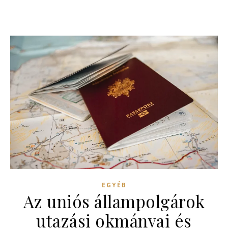
EGYÉB
Az uniós állampolgárok
utazási okmányai és