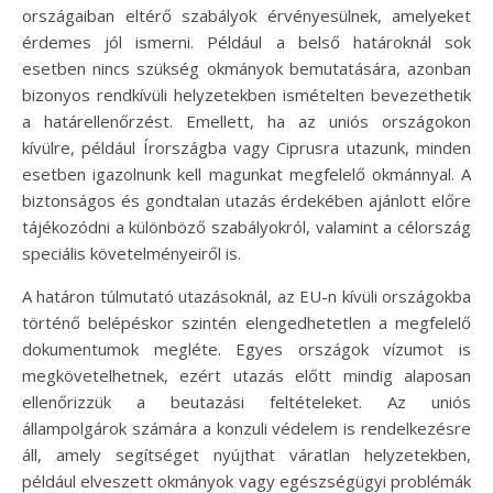
országaiban eltérő szabályok érvényesülnek, amelyeket
érdemes jól ismerni. Például a belső határoknál sok
esetben nincs szükség okmányok bemutatására, azonban
bizonyos rendkívüli helyzetekben ismételten bevezethetik
a határellenőrzést. Emellett, ha az uniós országokon
kívülre, például Írországba vagy Ciprusra utazunk, minden
esetben igazolnunk kell magunkat megfelelő okmánnyal. A
biztonságos és gondtalan utazás érdekében ajánlott előre
tájékozódni a különböző szabályokról, valamint a célország
speciális követelményeiről is.
A határon túlmutató utazásoknál, az EU-n kívüli országokba
történő belépéskor szintén elengedhetetlen a megfelelő
dokumentumok megléte. Egyes országok vízumot is
megkövetelhetnek, ezért utazás előtt mindig alaposan
ellenőrizzük a beutazási feltételeket. Az uniós
állampolgárok számára a konzuli védelem is rendelkezésre
áll, amely segítséget nyújthat váratlan helyzetekben,
például elveszett okmányok vagy egészségügyi problémák