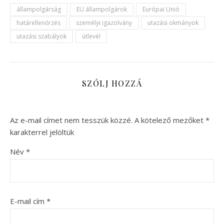
állampolgárság
EU állampolgárok
Európai Unió
határellenőrzés
személyi igazolvány
utazási okmányok
utazási szabályok
útlevél
SZÓLJ HOZZÁ
Az e-mail címet nem tesszük közzé.
A kötelező mezőket
*
karakterrel jelöltük
Név
*
E-mail cím
*