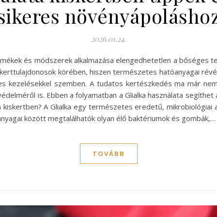
sikeres növényápolásho
2026.01.24.
termékek és módszerek alkalmazása elengedhetetlen a bőséges
 kerttulajdonosok körében, hiszen természetes hatóanyagai rév
res kezelésekkel szemben. A tudatos kertészkedés ma már nemc
édelméről is. Ebben a folyamatban a Glialka használata segíthet
a kiskertben? A Glialka egy természetes eredetű, mikrobiológiai 
anyagai között megtalálhatók olyan élő baktériumok és gombák,…
TOVÁBB