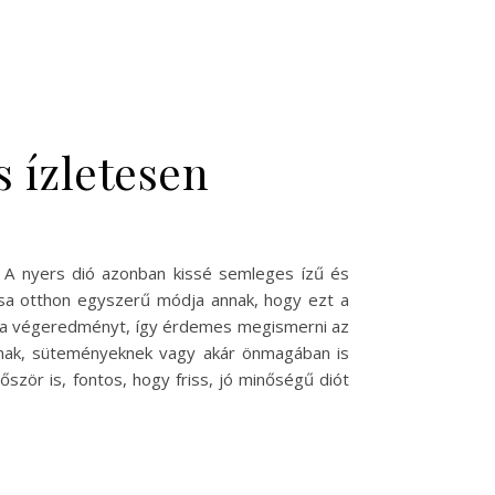
s ízletesen
. A nyers dió azonban kissé semleges ízű és
ítása otthon egyszerű módja annak, hogy ezt a
ja a végeredményt, így érdemes megismerni az
táknak, süteményeknek vagy akár önmagában is
őször is, fontos, hogy friss, jó minőségű diót