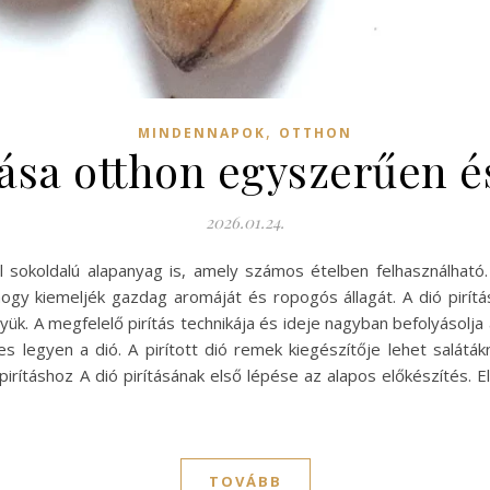
,
MINDENNAPOK
OTTHON
tása otthon egyszerűen é
2026.01.24.
sokoldalú alapanyag is, amely számos ételben felhasználható
, hogy kiemeljék gazdag aromáját és ropogós állagát. A dió pir
ük. A megfelelő pirítás technikája és ideje nagyban befolyásol
tes legyen a dió. A pirított dió remek kiegészítője lehet salá
irításhoz A dió pirításának első lépése az alapos előkészítés. El
TOVÁBB