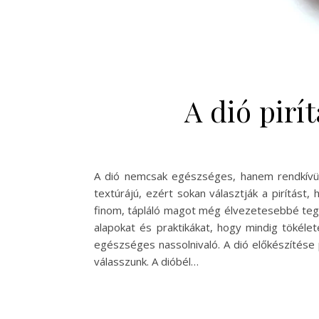
A dió pirí
A dió nemcsak egészséges, hanem rendkívül 
textúrájú, ezért sokan választják a pirítást
finom, tápláló magot még élvezetesebbé tegy
alapokat és praktikákat, hogy mindig tökéle
egészséges nassolnivaló. A dió előkészítése p
válasszunk. A dióbél…