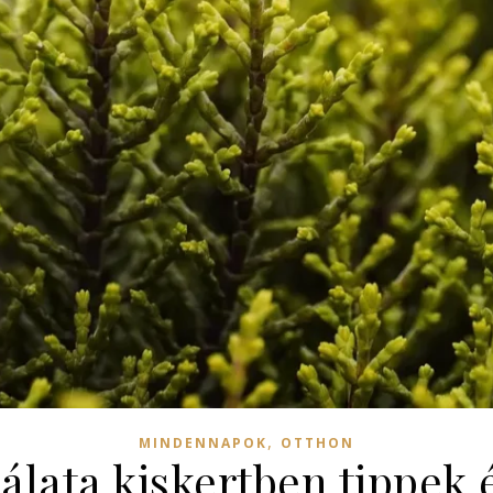
,
MINDENNAPOK
OTTHON
álata kiskertben tippek 