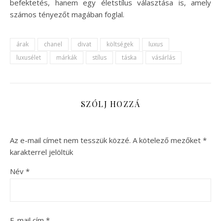
befektetés, hanem egy életstílus választása is, amely
számos tényezőt magában foglal.
árak
chanel
divat
költségek
luxus
luxusélet
márkák
stílus
táska
vásárlás
SZÓLJ HOZZÁ
Az e-mail címet nem tesszük közzé.
A kötelező mezőket
*
karakterrel jelöltük
Név
*
E-mail cím
*