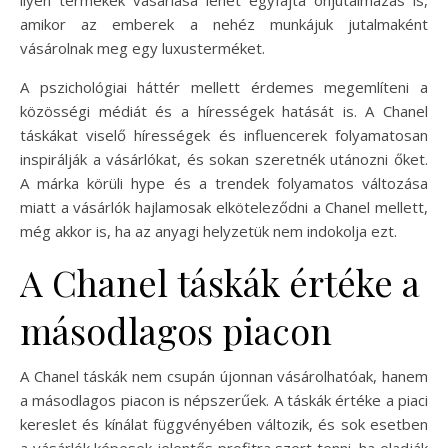
amikor az emberek a nehéz munkájuk jutalmaként
vásárolnak meg egy luxusterméket.
A pszichológiai háttér mellett érdemes megemlíteni a
közösségi médiát és a hírességek hatását is. A Chanel
táskákat viselő hírességek és influencerek folyamatosan
inspirálják a vásárlókat, és sokan szeretnék utánozni őket.
A márka körüli hype és a trendek folyamatos változása
miatt a vásárlók hajlamosak elköteleződni a Chanel mellett,
még akkor is, ha az anyagi helyzetük nem indokolja ezt.
A Chanel táskák értéke a
másodlagos piacon
A Chanel táskák nem csupán újonnan vásárolhatóak, hanem
a másodlagos piacon is népszerűek. A táskák értéke a piaci
kereslet és kínálat függvényében változik, és sok esetben
a vásárlók képesek jelentős profitra szert tenni, ha eladják