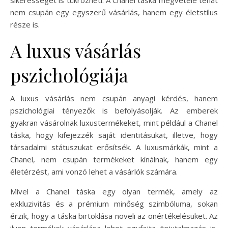
nem csupán egy egyszerű vásárlás, hanem egy életstílus
része is.
A luxus vásárlás
pszichológiája
A luxus vásárlás nem csupán anyagi kérdés, hanem
pszichológiai tényezők is befolyásolják. Az emberek
gyakran vásárolnak luxustermékeket, mint például a Chanel
táska, hogy kifejezzék saját identitásukat, illetve, hogy
társadalmi státuszukat erősítsék. A luxusmárkák, mint a
Chanel, nem csupán termékeket kínálnak, hanem egy
életérzést, ami vonzó lehet a vásárlók számára.
Mivel a Chanel táska egy olyan termék, amely az
exkluzivitás és a prémium minőség szimbóluma, sokan
érzik, hogy a táska birtoklása növeli az önértékelésüket. Az
ilyen termékek vásárlása lehet egyfajta önjutalmazás is,