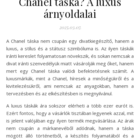
Chanel táska? A luxus
árnyoldalai
2025.03.07.
A Chanel táska nem csupán egy divatkiegészítő, hanem a
luxus, a stílus és a státusz szimbóluma is. Az ilyen táskák
iránti kereslet folyamatosan növekszik, és sokan nemcsak a
divat iránti szenvedélyük miatt vásárolják meg őket, hanem
mert egy Chanel táska valódi befektetésnek számít. A
luxusmárkák, mint a Chanel, híresek a minőségükről és a
kivitelezésükről, ami nemcsak az anyagokban, hanem a
tervezésben és az elkészítésben is megnyilvánul.
A luxus táskák ára sokszor elérheti a több ezer eurót is.
Ezért fontos, hogy a vásárlók tisztában legyenek azzal, mit
is jelent valójában egy ilyen termék megvásárlása. Az árak
nem csupán a márkanevéből adódnak, hanem a táska
mögött álló történetből, a készítés folyamatából és a