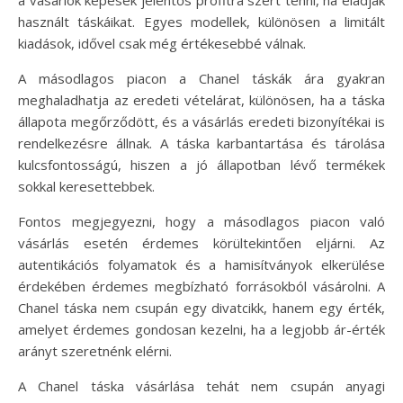
használt táskáikat. Egyes modellek, különösen a limitált
kiadások, idővel csak még értékesebbé válnak.
A másodlagos piacon a Chanel táskák ára gyakran
meghaladhatja az eredeti vételárat, különösen, ha a táska
állapota megőrződött, és a vásárlás eredeti bizonyítékai is
rendelkezésre állnak. A táska karbantartása és tárolása
kulcsfontosságú, hiszen a jó állapotban lévő termékek
sokkal keresettebbek.
Fontos megjegyezni, hogy a másodlagos piacon való
vásárlás esetén érdemes körültekintően eljárni. Az
autentikációs folyamatok és a hamisítványok elkerülése
érdekében érdemes megbízható forrásokból vásárolni. A
Chanel táska nem csupán egy divatcikk, hanem egy érték,
amelyet érdemes gondosan kezelni, ha a legjobb ár-érték
arányt szeretnénk elérni.
A Chanel táska vásárlása tehát nem csupán anyagi