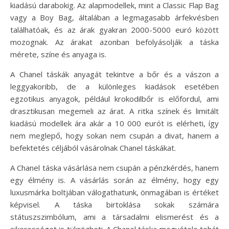
kiadású darabokig. Az alapmodellek, mint a Classic Flap Bag
vagy a Boy Bag, általában a legmagasabb árfekvésben
találhatóak, és az árak gyakran 2000-5000 euró között
mozognak. Az árakat azonban befolyásolják a táska
mérete, színe és anyaga is.
A Chanel táskák anyagát tekintve a bőr és a vászon a
leggyakoribb, de a különleges kiadások esetében
egzotikus anyagok, például krokodilbőr is előfordul, ami
drasztikusan megemeli az árat. A ritka színek és limitált
kiadású modellek ára akár a 10 000 eurót is elérheti, így
nem meglepő, hogy sokan nem csupán a divat, hanem a
befektetés céljából vásárolnak Chanel táskákat.
A Chanel táska vásárlása nem csupán a pénzkérdés, hanem
egy élmény is. A vásárlás során az élmény, hogy egy
luxusmárka boltjában válogathatunk, önmagában is értéket
képvisel. A táska birtoklása sokak számára
státuszszimbólum, ami a társadalmi elismerést és a
sikerességet is tükrözheti. A Chanel táska megvétele tehát