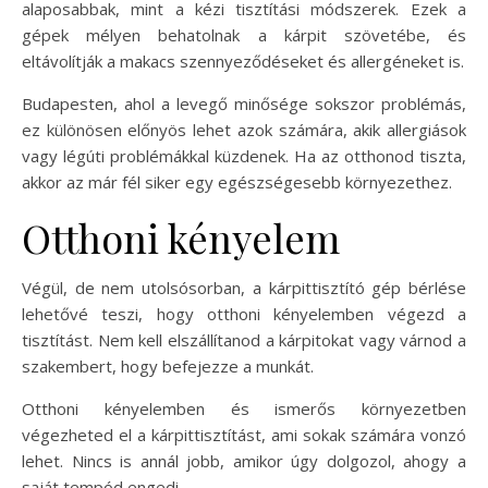
alaposabbak, mint a kézi tisztítási módszerek. Ezek a
gépek mélyen behatolnak a kárpit szövetébe, és
eltávolítják a makacs szennyeződéseket és allergéneket is.
Budapesten, ahol a levegő minősége sokszor problémás,
ez különösen előnyös lehet azok számára, akik allergiások
vagy légúti problémákkal küzdenek. Ha az otthonod tiszta,
akkor az már fél siker egy egészségesebb környezethez.
Otthoni kényelem
Végül, de nem utolsósorban, a kárpittisztító gép bérlése
lehetővé teszi, hogy otthoni kényelemben végezd a
tisztítást. Nem kell elszállítanod a kárpitokat vagy várnod a
szakembert, hogy befejezze a munkát.
Otthoni kényelemben és ismerős környezetben
végezheted el a kárpittisztítást, ami sokak számára vonzó
lehet. Nincs is annál jobb, amikor úgy dolgozol, ahogy a
saját tempód engedi.