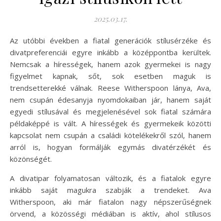
2025.03.17.
Az utóbbi években a fiatal generációk stílusérzéke és
divatpreferenciái egyre inkább a középpontba kerültek.
Nemcsak a hírességek, hanem azok gyermekei is nagy
figyelmet kapnak, sőt, sok esetben maguk is
trendsetterekké válnak. Reese Witherspoon lánya, Ava,
nem csupán édesanyja nyomdokaiban jár, hanem saját
egyedi stílusával és megjelenésével sok fiatal számára
példaképpé is vált. A hírességek és gyermekeik közötti
kapcsolat nem csupán a családi kötelékekről szól, hanem
arról is, hogyan formálják egymás divatérzékét és
közönségét.
A divatipar folyamatosan változik, és a fiatalok egyre
inkább saját magukra szabják a trendeket. Ava
Witherspoon, aki már fiatalon nagy népszerűségnek
örvend, a közösségi médiában is aktív, ahol stílusos