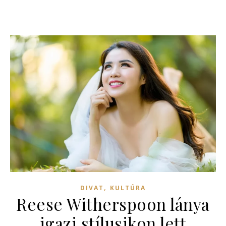
,
DIVAT
KULTÚRA
Reese Witherspoon lánya
igazi stílusikon lett