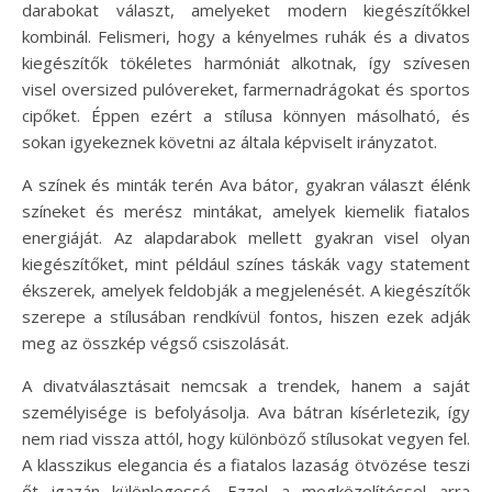
darabokat választ, amelyeket modern kiegészítőkkel
kombinál. Felismeri, hogy a kényelmes ruhák és a divatos
kiegészítők tökéletes harmóniát alkotnak, így szívesen
visel oversized pulóvereket, farmernadrágokat és sportos
cipőket. Éppen ezért a stílusa könnyen másolható, és
sokan igyekeznek követni az általa képviselt irányzatot.
A színek és minták terén Ava bátor, gyakran választ élénk
színeket és merész mintákat, amelyek kiemelik fiatalos
energiáját. Az alapdarabok mellett gyakran visel olyan
kiegészítőket, mint például színes táskák vagy statement
ékszerek, amelyek feldobják a megjelenését. A kiegészítők
szerepe a stílusában rendkívül fontos, hiszen ezek adják
meg az összkép végső csiszolását.
A divatválasztásait nemcsak a trendek, hanem a saját
személyisége is befolyásolja. Ava bátran kísérletezik, így
nem riad vissza attól, hogy különböző stílusokat vegyen fel.
A klasszikus elegancia és a fiatalos lazaság ötvözése teszi
őt igazán különlegessé. Ezzel a megközelítéssel arra