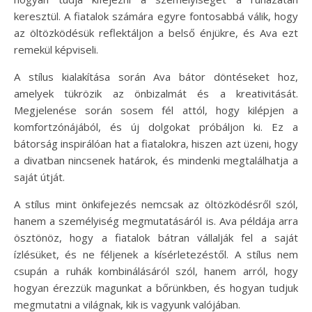
keresztül. A fiatalok számára egyre fontosabbá válik, hogy
az öltözködésük reflektáljon a belső énjükre, és Ava ezt
remekül képviseli.
A stílus kialakítása során Ava bátor döntéseket hoz,
amelyek tükrözik az önbizalmát és a kreativitását.
Megjelenése során sosem fél attól, hogy kilépjen a
komfortzónájából, és új dolgokat próbáljon ki. Ez a
bátorság inspirálóan hat a fiatalokra, hiszen azt üzeni, hogy
a divatban nincsenek határok, és mindenki megtalálhatja a
saját útját.
A stílus mint önkifejezés nemcsak az öltözködésről szól,
hanem a személyiség megmutatásáról is. Ava példája arra
ösztönöz, hogy a fiatalok bátran vállalják fel a saját
ízlésüket, és ne féljenek a kísérletezéstől. A stílus nem
csupán a ruhák kombinálásáról szól, hanem arról, hogy
hogyan érezzük magunkat a bőrünkben, és hogyan tudjuk
megmutatni a világnak, kik is vagyunk valójában.