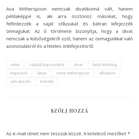
Ava Witherspoon nemcsak divatikonná vált, hanem
példaképpé is, aki arra ösztönöz másokat, hogy
felfedezzék a saját stílusukat és bátran kifejezzék
önmagukat. Az ő története bizonyítja, hogy a divat
nemcsak a külsőségekről szól, hanem az önmagunkkal való
azonosulásról és a hiteles önkifejezésről.
celeb
családi kapcsolatok
divat
fiatal tehetség
inspiráció
lánya
reese witherspoon
stílusikon
szórakozás
trendek
SZÓLJ HOZZÁ
Az e-mail címet nem tesszük közzé.
A kötelező mezőket
*