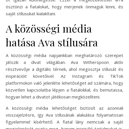
ösztönzi a fiatalokat, hogy merjenek önmaguk lenni, és
saját stílusukat kialakítani.
A közösségi média
hatása Ava stílusára
A közösségi média napjainkban meghatározó szerepet
játszik a divat világában. Ava Witherspoon aktív
résztvevője a digitális térnek, ahol megosztja stílusát és
inspirációit követőivel. Az Instagram és TikTok
platformokon való jelenléte lehetőséget ad számára, hogy
közvetlen kapcsolatba lépjen a fiatalokkal, és bemutassa,
hogyan lehet a divatot játékosan megközelíteni.
A közösségi média lehetőséget biztosít az azonnali
visszajelzésre, így Ava stílusának alakulása folyamatosan
figyelemmel kísérhető. A fiatal lány nemcsak a saját
megjelenését osztja meg, hanem inspiráló tartalmakat is,