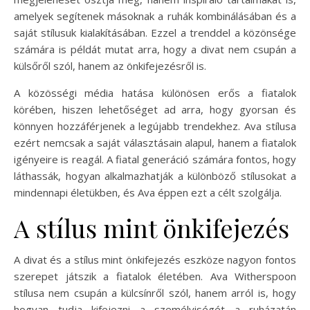
amelyek segítenek másoknak a ruhák kombinálásában és a
saját stílusuk kialakításában. Ezzel a trenddel a közönsége
számára is példát mutat arra, hogy a divat nem csupán a
külsőről szól, hanem az önkifejezésről is.
A közösségi média hatása különösen erős a fiatalok
körében, hiszen lehetőséget ad arra, hogy gyorsan és
könnyen hozzáférjenek a legújabb trendekhez. Ava stílusa
ezért nemcsak a saját választásain alapul, hanem a fiatalok
igényeire is reagál. A fiatal generáció számára fontos, hogy
láthassák, hogyan alkalmazhatják a különböző stílusokat a
mindennapi életükben, és Ava éppen ezt a célt szolgálja.
A stílus mint önkifejezés
A divat és a stílus mint önkifejezés eszköze nagyon fontos
szerepet játszik a fiatalok életében. Ava Witherspoon
stílusa nem csupán a külcsínről szól, hanem arról is, hogy
hogyan tudja kifejezni a személyiségét a ruházatán