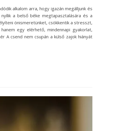
 adódik alkalom arra, hogy igazán megálljunk és
nyílik a belső béke megtapasztalására és a
lyíteni önismeretünket, csökkentik a stresszt,
 hanem egy elérhető, mindennapi gyakorlat,
tér A csend nem csupán a külső zajok hiányát