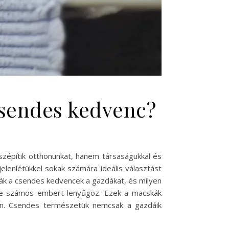
 csendes kedvenc?
szépítik otthonunkat, hanem társaságukkal és
jelenlétükkel sokak számára ideális választást
zák a csendes kedvencek a gazdákat, és milyen
nése számos embert lenyűgöz. Ezek a macskák
ben. Csendes természetük nemcsak a gazdáik