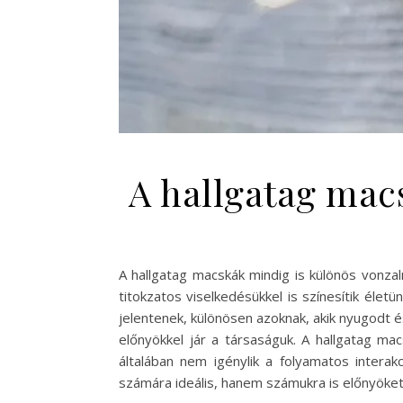
A hallgatag macs
A hallgatag macskák mindig is különös vonza
titokzatos viselkedésükkel is színesítik élet
jelentenek, különösen azoknak, akik nyugodt 
előnyökkel jár a társaságuk. A hallgatag m
általában nem igénylik a folyamatos inter
számára ideális, hanem számukra is előnyöket