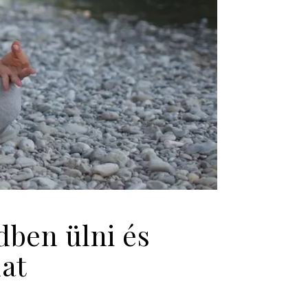
dben ülni és
at