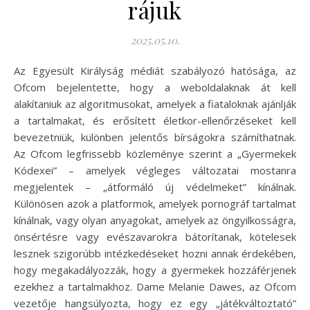
rájuk
2025.05.10.
Az Egyesült Királyság médiát szabályozó hatósága, az
Ofcom bejelentette, hogy a weboldalaknak át kell
alakítaniuk az algoritmusokat, amelyek a fiataloknak ajánlják
a tartalmakat, és erősített életkor-ellenőrzéseket kell
bevezetniük, különben jelentős bírságokra számíthatnak.
Az Ofcom legfrissebb közleménye szerint a „Gyermekek
Kódexei” – amelyek végleges változatai mostanra
megjelentek – „átformáló új védelmeket” kínálnak.
Különösen azok a platformok, amelyek pornográf tartalmat
kínálnak, vagy olyan anyagokat, amelyek az öngyilkosságra,
önsértésre vagy evészavarokra bátorítanak, kötelesek
lesznek szigorúbb intézkedéseket hozni annak érdekében,
hogy megakadályozzák, hogy a gyermekek hozzáférjenek
ezekhez a tartalmakhoz. Dame Melanie Dawes, az Ofcom
vezetője hangsúlyozta, hogy ez egy „játékváltoztató”