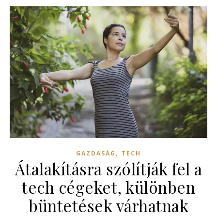
,
GAZDASÁG
TECH
Átalakításra szólítják fel a
tech cégeket, különben
büntetések várhatnak