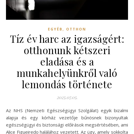
,
EGYÉB
OTTHON
Tíz év harc az igazságért:
otthonunk kétszeri
eladása és a
munkahelyünkről való
lemondás története
2025.07.05.
Az NHS (Nemzeti Egészségügyi Szolgálat) egyik bizalmi
alapja és egy kórház vezetője bűnösnek bizonyultak
egészségügyi és biztonsági előírások megsértésében, ami
Alice Figueiredo halálához vezetett. Az ügy, amely sokkolta