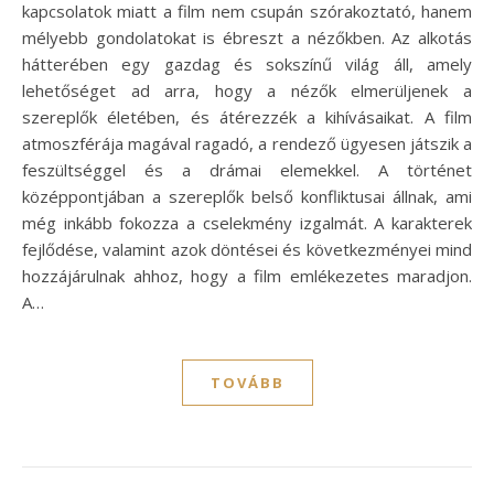
kapcsolatok miatt a film nem csupán szórakoztató, hanem
mélyebb gondolatokat is ébreszt a nézőkben. Az alkotás
hátterében egy gazdag és sokszínű világ áll, amely
lehetőséget ad arra, hogy a nézők elmerüljenek a
szereplők életében, és átérezzék a kihívásaikat. A film
atmoszférája magával ragadó, a rendező ügyesen játszik a
feszültséggel és a drámai elemekkel. A történet
középpontjában a szereplők belső konfliktusai állnak, ami
még inkább fokozza a cselekmény izgalmát. A karakterek
fejlődése, valamint azok döntései és következményei mind
hozzájárulnak ahhoz, hogy a film emlékezetes maradjon.
A…
TOVÁBB