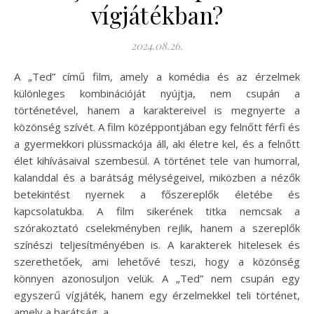
vígjátékban?
2024.08.26.
A „Ted” című film, amely a komédia és az érzelmek
különleges kombinációját nyújtja, nem csupán a
történetével, hanem a karaktereivel is megnyerte a
közönség szívét. A film középpontjában egy felnőtt férfi és
a gyermekkori plüssmackója áll, aki életre kel, és a felnőtt
élet kihívásaival szembesül. A történet tele van humorral,
kalanddal és a barátság mélységeivel, miközben a nézők
betekintést nyernek a főszereplők életébe és
kapcsolatukba. A film sikerének titka nemcsak a
szórakoztató cselekményben rejlik, hanem a szereplők
színészi teljesítményében is. A karakterek hitelesek és
szerethetőek, ami lehetővé teszi, hogy a közönség
könnyen azonosuljon velük. A „Ted” nem csupán egy
egyszerű vígjáték, hanem egy érzelmekkel teli történet,
amely a barátság, a…