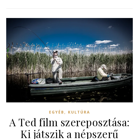
,
EGYÉB
KULTÚRA
A Ted film szereposztása:
Ki játszik a népszerű