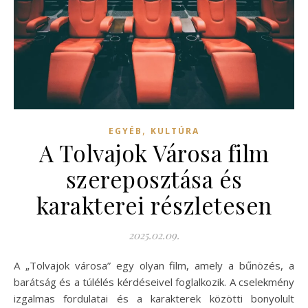
,
EGYÉB
KULTÚRA
A Tolvajok Városa film
szereposztása és
karakterei részletesen
2025.02.09.
A „Tolvajok városa” egy olyan film, amely a bűnözés, a
barátság és a túlélés kérdéseivel foglalkozik. A cselekmény
izgalmas fordulatai és a karakterek közötti bonyolult