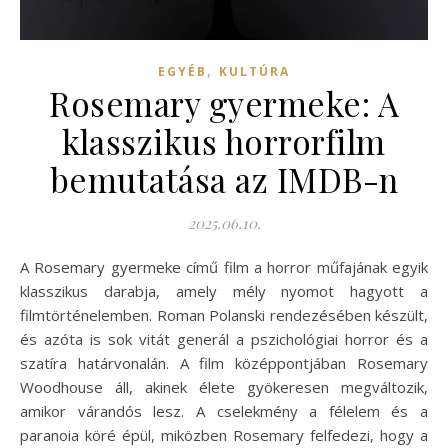
,
EGYÉB
KULTÚRA
Rosemary gyermeke: A
klasszikus horrorfilm
bemutatása az IMDB-n
2025.06.10.
A Rosemary gyermeke című film a horror műfajának egyik
klasszikus darabja, amely mély nyomot hagyott a
filmtörténelemben. Roman Polanski rendezésében készült,
és azóta is sok vitát generál a pszichológiai horror és a
szatíra határvonalán. A film középpontjában Rosemary
Woodhouse áll, akinek élete gyökeresen megváltozik,
amikor várandós lesz. A cselekmény a félelem és a
paranoia köré épül, miközben Rosemary felfedezi, hogy a