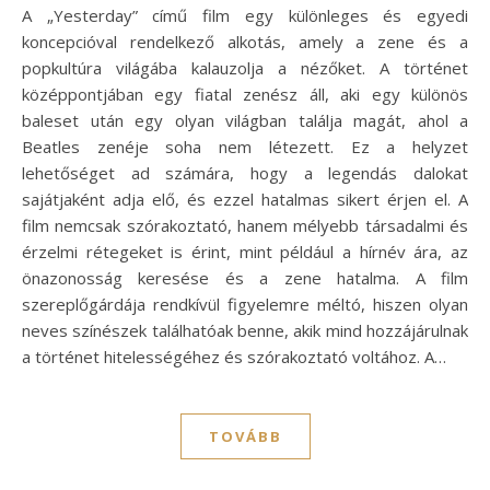
A „Yesterday” című film egy különleges és egyedi
koncepcióval rendelkező alkotás, amely a zene és a
popkultúra világába kalauzolja a nézőket. A történet
középpontjában egy fiatal zenész áll, aki egy különös
baleset után egy olyan világban találja magát, ahol a
Beatles zenéje soha nem létezett. Ez a helyzet
lehetőséget ad számára, hogy a legendás dalokat
sajátjaként adja elő, és ezzel hatalmas sikert érjen el. A
film nemcsak szórakoztató, hanem mélyebb társadalmi és
érzelmi rétegeket is érint, mint például a hírnév ára, az
önazonosság keresése és a zene hatalma. A film
szereplőgárdája rendkívül figyelemre méltó, hiszen olyan
neves színészek találhatóak benne, akik mind hozzájárulnak
a történet hitelességéhez és szórakoztató voltához. A…
TOVÁBB