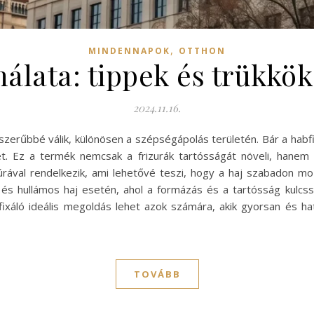
,
MINDENNAPOK
OTTHON
álata: tippek és trükkök
2024.11.16.
szerűbbé válik, különösen a szépségápolás területén. Bár a habfi
t. Ez a termék nemcsak a frizurák tartósságát növeli, hanem a
úrával rendelkezik, ami lehetővé teszi, hogy a haj szabadon m
és hullámos haj esetén, ahol a formázás és a tartósság kulcss
bfixáló ideális megoldás lehet azok számára, akik gyorsan és ha
TOVÁBB