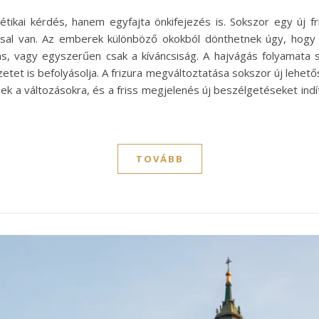
ikai kérdés, hanem egyfajta önkifejezés is. Sokszor egy új fr
sal van. Az emberek különböző okokból dönthetnek úgy, hogy le
s, vagy egyszerűen csak a kíváncsiság. A hajvágás folyamata s
tet is befolyásolja. A frizura megváltoztatása sokszor új lehető
k a változásokra, és a friss megjelenés új beszélgetéseket indítha
TOVÁBB