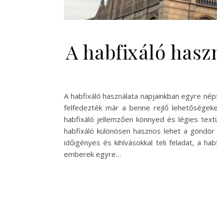
A habfixáló haszn
A habfixáló használata napjainkban egyre nép
felfedezték már a benne rejlő lehetőségeke
habfixáló jellemzően könnyed és légies text
habfixáló különösen hasznos lehet a göndör 
időigényes és kihívásokkal teli feladat, a ha
emberek egyre…