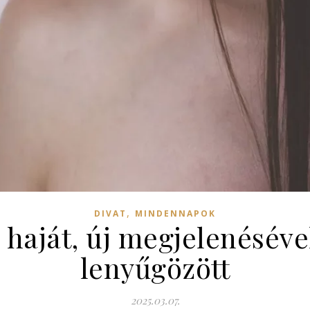
,
DIVAT
MINDENNAPOK
 haját, új megjelenésév
lenyűgözött
2025.03.07.