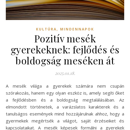
,
KULTÚRA
MINDENNAPOK
Pozitív mesék
gyerekeknek: fejlődés és
boldogság meséken át
2025.01.18.
A mesék világa a gyerekek számára nem csupán
szórakozás, hanem egy olyan eszköz is, amely segíti őket
a fejlődésben és a boldogság megtalálásában. Az
elmondott történetek, a varázslatos karakterek és a
tanulságos események mind hozzájárulnak ahhoz, hogy a
gyermekek megértsék a világot, saját érzéseiket és
kapcsolataikat. A mesék képesek formálni a gyerekek