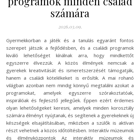
programok minden család
számára
2026.03.09.
Gyermekkorban a játék és a tanulás egyaránt fontos
szerepet játszik a fejlődésben, és a családi programok
kiváló lehetőséget kínálnak arra, hogy mindkettőt
egyszerre élvezzük. A közös élmények nemcsak a
gyerekek kreativitását és ismeretszerzését támogatják,
hanem a családi kötelékeket is erősítik. A mai rohanó
világban azonban nem mindig könnyű megtalálni azokat a
programokat, amelyek egyszerre szórakoztatóak,
inspirálóak és fejlesztő jellegűek. Éppen ezért érdemes
olyan lehetőségeket keresni, amelyek minden korosztály
számára élményt nyújtanak, és segítenek a gyerekeknek új
készségek elsajátításában, miközben a szülők is aktívan
részt vehetnek a közös időtöltésben. Interaktív múzeumok
és élményközpontok Az interaktív múzeumok és