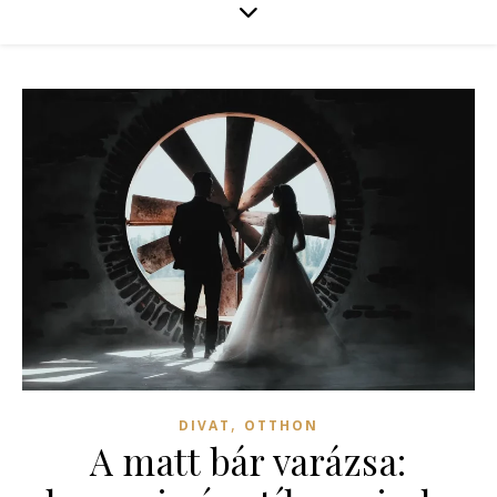
,
DIVAT
OTTHON
A matt bár varázsa: