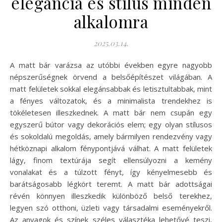
elegancia és stílus minden
alkalomra
2025.03.14.
A matt bár varázsa az utóbbi években egyre nagyobb
népszerűségnek örvend a belsőépítészet világában. A
matt felületek sokkal elegánsabbak és letisztultabbak, mint
a fényes változatok, és a minimalista trendekhez is
tökéletesen illeszkednek. A matt bár nem csupán egy
egyszerű bútor vagy dekorációs elem; egy olyan stílusos
és sokoldalú megoldás, amely bármilyen rendezvény vagy
hétköznapi alkalom fénypontjává válhat. A matt felületek
lágy, finom textúrája segít ellensúlyozni a kemény
vonalakat és a túlzott fényt, így kényelmesebb és
barátságosabb légkört teremt. A matt bár adottságai
révén könnyen illeszkedik különböző belső terekhez,
legyen szó otthoni, üzleti vagy társadalmi eseményekről.
Az anyagok és színek széles választéka lehetővé teszi,