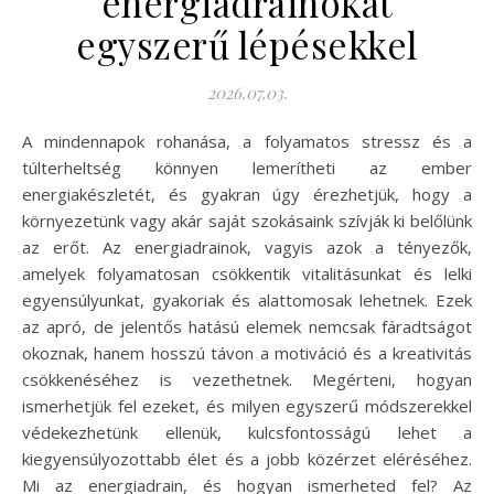
energiadráinokat
egyszerű lépésekkel
2026.07.03.
A mindennapok rohanása, a folyamatos stressz és a
túlterheltség könnyen lemerítheti az ember
energiakészletét, és gyakran úgy érezhetjük, hogy a
környezetünk vagy akár saját szokásaink szívják ki belőlünk
az erőt. Az energiadrainok, vagyis azok a tényezők,
amelyek folyamatosan csökkentik vitalitásunkat és lelki
egyensúlyunkat, gyakoriak és alattomosak lehetnek. Ezek
az apró, de jelentős hatású elemek nemcsak fáradtságot
okoznak, hanem hosszú távon a motiváció és a kreativitás
csökkenéséhez is vezethetnek. Megérteni, hogyan
ismerhetjük fel ezeket, és milyen egyszerű módszerekkel
védekezhetünk ellenük, kulcsfontosságú lehet a
kiegyensúlyozottabb élet és a jobb közérzet eléréséhez.
Mi az energiadrain, és hogyan ismerheted fel? Az