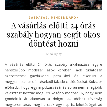
,
GAZDASÁG
MINDENNAPOK
A vásárlás előtti 24 órás
szabály hogyan segít okos
döntést hozni
2026.05.17.
A vásárlás előtti 24 órás szabály alkalmazása egyre
népszerűbb módszer azok körében, akik tudatosan
szeretnének gazdálkodni pénzükkel és elkerülni a
meggondolatlan döntésekből fakadó csalódásokat. Sokszor
előfordul, hogy egy impulzusvásárlás során nem a legjobb
választást hozzuk meg, és később megbánjuk, hogy nem
gondoltuk át alaposan a dolgot. Az időbeli távolság
megteremtése, még ha csak egy nap is, lehetőséget ad