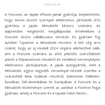
2025.05.10.
A Foxconn, az Apple iPhone-jainak gyártója, bejelentette,
hogy tervei között szerepel elektromos járművek (EV)
gyártása a japán Mitsubishi Motors számára. Az
alapvetően megkötött megállapodás értelmében a
Foxconn közös vállalkozása tervezni és gyártani fog
autókat Tajvanon a Mitsubishi részére. A két cég arra
számít, hogy az új modell 2024 végére elérhetővé válik,
ami a Foxconn számára az első jelentős szerződését
jelenti a folyamatosan növekvő és rendkívül versenyképes
elektromos járműiparban. A japán autógyártók, mint a
Mitsubishi, egyre nagyobb versennyel néznek szembe a
szárazföldi kínai riválisok részéről, különösen Délkelet-
Ázsiában, Dél-Amerikában és Európában. A Foxconn és a
Mitsubishi közleménye szerint az autókat a Foxtron fogja
gyártani, amely a Foxconn és a tajvani Yulon Motor…