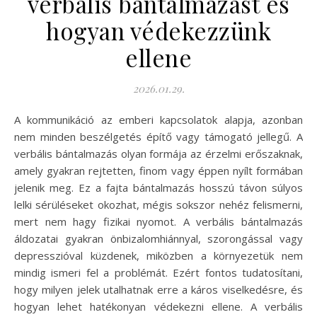
verbális bántalmazást és
hogyan védekezzünk
ellene
2026.01.29.
A kommunikáció az emberi kapcsolatok alapja, azonban
nem minden beszélgetés építő vagy támogató jellegű. A
verbális bántalmazás olyan formája az érzelmi erőszaknak,
amely gyakran rejtetten, finom vagy éppen nyílt formában
jelenik meg. Ez a fajta bántalmazás hosszú távon súlyos
lelki sérüléseket okozhat, mégis sokszor nehéz felismerni,
mert nem hagy fizikai nyomot. A verbális bántalmazás
áldozatai gyakran önbizalomhiánnyal, szorongással vagy
depresszióval küzdenek, miközben a környezetük nem
mindig ismeri fel a problémát. Ezért fontos tudatosítani,
hogy milyen jelek utalhatnak erre a káros viselkedésre, és
hogyan lehet hatékonyan védekezni ellene. A verbális