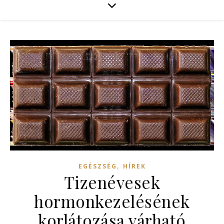
,
EGÉSZSÉG
HÍREK
Tizenévesek
hormonkezelésének
korlátozása várható