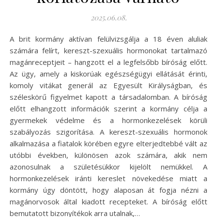
2025.06.08.
A brit kormány aktívan felülvizsgálja a 18 éven aluliak
számára felírt, kereszt-szexuális hormonokat tartalmazó
magánreceptjeit – hangzott el a legfelsőbb bíróság előtt.
Az ügy, amely a kiskorúak egészségügyi ellátását érinti,
komoly vitákat generál az Egyesült Királyságban, és
széleskörű figyelmet kapott a társadalomban. A bíróság
előtt elhangzott információk szerint a kormány célja a
gyermekek védelme és a hormonkezelések körüli
szabályozás szigorítása. A kereszt-szexuális hormonok
alkalmazása a fiatalok körében egyre elterjedtebbé vált az
utóbbi években, különösen azok számára, akik nem
azonosulnak a születésükkor kijelölt nemükkel. A
hormonkezelések iránti kereslet növekedése miatt a
kormány úgy döntött, hogy alaposan át fogja nézni a
magánorvosok által kiadott recepteket. A bíróság előtt
bemutatott bizonyítékok arra utalnak,…