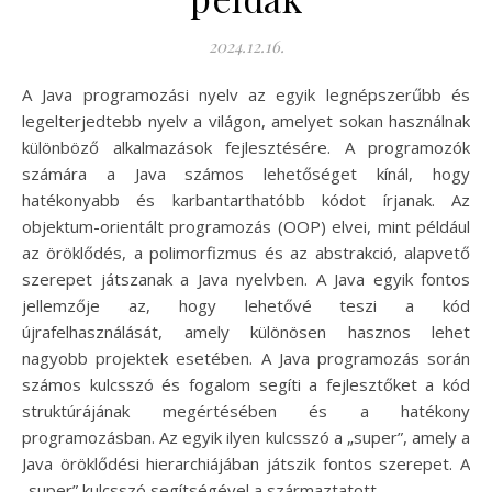
2024.12.16.
A Java programozási nyelv az egyik legnépszerűbb és
legelterjedtebb nyelv a világon, amelyet sokan használnak
különböző alkalmazások fejlesztésére. A programozók
számára a Java számos lehetőséget kínál, hogy
hatékonyabb és karbantarthatóbb kódot írjanak. Az
objektum-orientált programozás (OOP) elvei, mint például
az öröklődés, a polimorfizmus és az abstrakció, alapvető
szerepet játszanak a Java nyelvben. A Java egyik fontos
jellemzője az, hogy lehetővé teszi a kód
újrafelhasználását, amely különösen hasznos lehet
nagyobb projektek esetében. A Java programozás során
számos kulcsszó és fogalom segíti a fejlesztőket a kód
struktúrájának megértésében és a hatékony
programozásban. Az egyik ilyen kulcsszó a „super”, amely a
Java öröklődési hierarchiájában játszik fontos szerepet. A
„super” kulcsszó segítségével a származtatott…