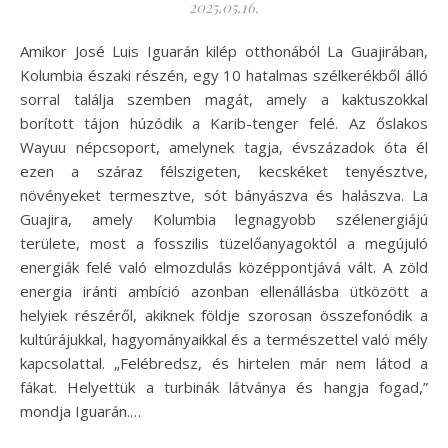
2025.05.16.
Amikor José Luis Iguarán kilép otthonából La Guajirában,
Kolumbia északi részén, egy 10 hatalmas szélkerékből álló
sorral találja szemben magát, amely a kaktuszokkal
borított tájon húzódik a Karib-tenger felé. Az őslakos
Wayuu népcsoport, amelynek tagja, évszázadok óta él
ezen a száraz félszigeten, kecskéket tenyésztve,
növényeket termesztve, sót bányászva és halászva. La
Guajira, amely Kolumbia legnagyobb szélenergiájú
területe, most a fosszilis tüzelőanyagoktól a megújuló
energiák felé való elmozdulás középpontjává vált. A zöld
energia iránti ambíció azonban ellenállásba ütközött a
helyiek részéről, akiknek földje szorosan összefonódik a
kultúrájukkal, hagyományaikkal és a természettel való mély
kapcsolattal. „Felébredsz, és hirtelen már nem látod a
fákat. Helyettük a turbinák látványa és hangja fogad,”
mondja Iguarán.…