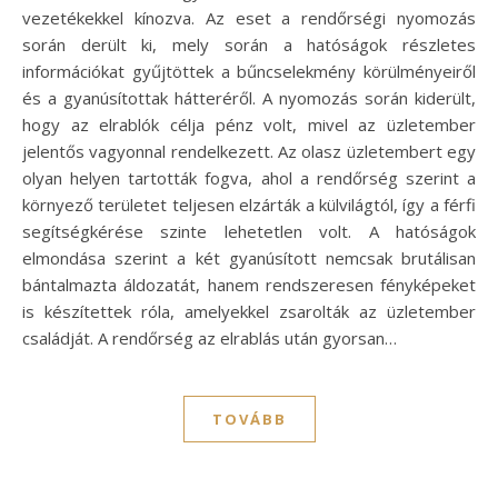
vezetékekkel kínozva. Az eset a rendőrségi nyomozás
során derült ki, mely során a hatóságok részletes
információkat gyűjtöttek a bűncselekmény körülményeiről
és a gyanúsítottak hátteréről. A nyomozás során kiderült,
hogy az elrablók célja pénz volt, mivel az üzletember
jelentős vagyonnal rendelkezett. Az olasz üzletembert egy
olyan helyen tartották fogva, ahol a rendőrség szerint a
környező területet teljesen elzárták a külvilágtól, így a férfi
segítségkérése szinte lehetetlen volt. A hatóságok
elmondása szerint a két gyanúsított nemcsak brutálisan
bántalmazta áldozatát, hanem rendszeresen fényképeket
is készítettek róla, amelyekkel zsarolták az üzletember
családját. A rendőrség az elrablás után gyorsan…
TOVÁBB