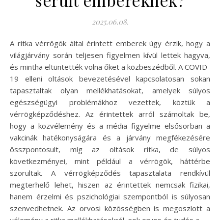
2025.06.08.
A ritka vérrögök által érintett emberek úgy érzik, hogy a
világjárvány során teljesen figyelmen kívül lettek hagyva,
és mintha eltüntették volna őket a közbeszédből. A COVID-
19 elleni oltások bevezetésével kapcsolatosan sokan
tapasztaltak olyan mellékhatásokat, amelyek súlyos
egészségügyi problémákhoz vezettek, köztük a
vérrögképződéshez. Az érintettek arról számoltak be,
hogy a közvélemény és a média figyelme elsősorban a
vakcinák hatékonyságára és a járvány megfékezésére
összpontosult, míg az oltások ritka, de súlyos
következményei, mint például a vérrögök, háttérbe
szorultak. A vérrögképződés tapasztalata rendkívül
megterhelő lehet, hiszen az érintettek nemcsak fizikai,
hanem érzelmi és pszichológiai szempontból is súlyosan
szenvedhetnek. Az orvosi közösségben is megoszlott a
vélemény a ritka mellékhatásokról, sok orvos és tudós a…