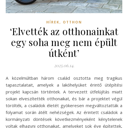
,
HÍREK
OTTHON
‘Elvették az otthonainkat
egy soha meg nem épült
útként’
2025.06.14.
A közelmúltban három család osztotta meg tragikus
tapasztalatait, amelyek a lakóhelyüket érintő útépítési
projekt kapcsán történtek. A tervezett útfelújítás miatt
sokan elveszítették otthonaikat, és bár a projektet végül
törölték, a családok életét gyökeresen megváltoztatták a
folyamat során átélt nehézségek. Az érintett családok a
kormányzati döntések következményeként kénytelenek
voltak elhagyni otthonaikat, amelyeket sok éve építettek,