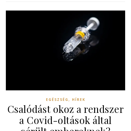
,
EGÉSZSÉG
HÍREK
Csalódást okoz a rendszer
a Covid-oltások által
sérült embereknek?