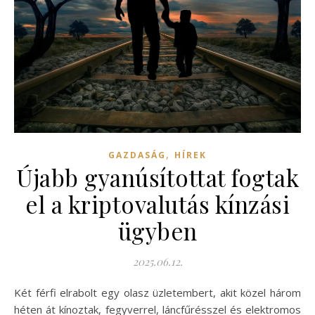
,
GAZDASÁG
HÍREK
Újabb gyanúsítottat fogtak
el a kriptovalutás kínzási
ügyben
2025.06.12.
Két férfi elrabolt egy olasz üzletembert, akit közel három
héten át kínoztak, fegyverrel, láncfűrésszel és elektromos