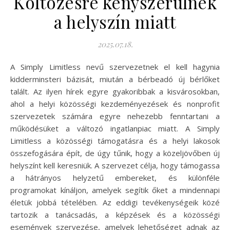
Költözésre kényszerülnek
a helyszín miatt
2025.07.18.
A Simply Limitless nevű szervezetnek el kell hagynia
kidderminsteri bázisát, miután a bérbeadó új bérlőket
talált. Az ilyen hírek egyre gyakoribbak a kisvárosokban,
ahol a helyi közösségi kezdeményezések és nonprofit
szervezetek számára egyre nehezebb fenntartani a
működésüket a változó ingatlanpiac miatt. A Simply
Limitless a közösségi támogatásra és a helyi lakosok
összefogására épít, de úgy tűnik, hogy a közeljövőben új
helyszínt kell keresniük. A szervezet célja, hogy támogassa
a hátrányos helyzetű embereket, és különféle
programokat kínáljon, amelyek segítik őket a mindennapi
életük jobbá tételében. Az eddigi tevékenységeik közé
tartozik a tanácsadás, a képzések és a közösségi
események szervezése, amelyek lehetőséget adnak az