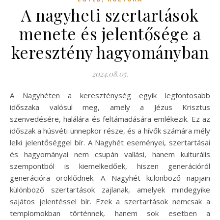
A nagyheti szertartások
menete és jelentősége a
keresztény hagyományban
2024.08.05.
A Nagyhéten a kereszténység egyik legfontosabb
időszaka valósul meg, amely a Jézus Krisztus
szenvedésére, halálára és feltámadására emlékezik. Ez az
időszak a húsvéti ünnepkör része, és a hívők számára mély
lelki jelentőséggel bír. A Nagyhét eseményei, szertartásai
és hagyományai nem csupán vallási, hanem kulturális
szempontból is kiemelkedőek, hiszen generációról
generációra öröklődnek. A Nagyhét különböző napjain
különböző szertartások zajlanak, amelyek mindegyike
sajátos jelentéssel bír. Ezek a szertartások nemcsak a
templomokban történnek, hanem sok esetben a