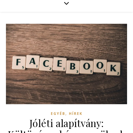
,
EGYÉB
HÍREK
Jóléti alapítvány: