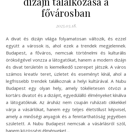
dizájn találkozása a
fővárosban
2025.03.18.
A divat és dizájn világa folyamatosan változik, és ezzel
együtt a városok is, ahol ezek a trendek megjelennek.
Budapest, a főváros, nemcsak történelmi és kulturális
örökségével vonzza a látogatókat, hanem a modern dizájn
és divat területén is kiemelkedő szerepet játszik. A város
számos kreatív teret, üzletet és eseményt kínál, ahol a
legfrissebb trendek találkoznak a helyi kultúrával. A Nubu
Budapest egy olyan hely, amely tökéletesen ötvözi a
kortárs divatot és a dizájnt, egyedülálló élményeket kínálva
a látogatóknak. Az áruház nem csupán ruházati cikkekkel
várja a vásárlókat, hanem egy teljes életstílust képvisel,
amely a minőségi anyagok és a fenntarthatóság jegyében
született. A Nubu Budapest nemcsak a vásárlásról szól,
hanem közösségi élményeket…