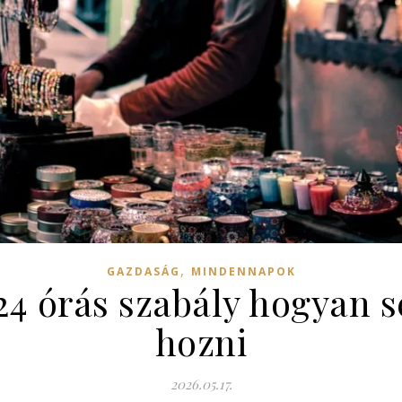
,
GAZDASÁG
MINDENNAPOK
 24 órás szabály hogyan 
hozni
2026.05.17.