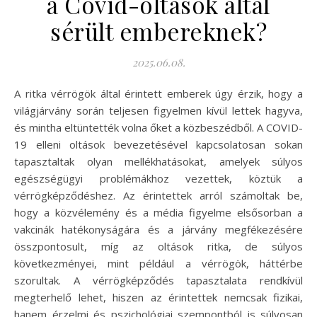
a Covid-oltások által
sérült embereknek?
2025.06.08.
A ritka vérrögök által érintett emberek úgy érzik, hogy a
világjárvány során teljesen figyelmen kívül lettek hagyva,
és mintha eltüntették volna őket a közbeszédből. A COVID-
19 elleni oltások bevezetésével kapcsolatosan sokan
tapasztaltak olyan mellékhatásokat, amelyek súlyos
egészségügyi problémákhoz vezettek, köztük a
vérrögképződéshez. Az érintettek arról számoltak be,
hogy a közvélemény és a média figyelme elsősorban a
vakcinák hatékonyságára és a járvány megfékezésére
összpontosult, míg az oltások ritka, de súlyos
következményei, mint például a vérrögök, háttérbe
szorultak. A vérrögképződés tapasztalata rendkívül
megterhelő lehet, hiszen az érintettek nemcsak fizikai,
hanem érzelmi és pszichológiai szempontból is súlyosan