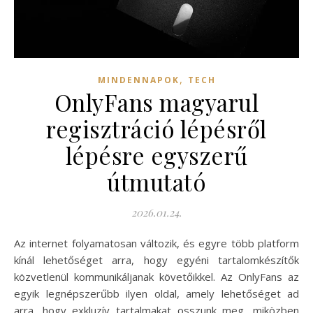
,
MINDENNAPOK
TECH
OnlyFans magyarul
regisztráció lépésről
lépésre egyszerű
útmutató
2026.01.24.
Az internet folyamatosan változik, és egyre több platform
kínál lehetőséget arra, hogy egyéni tartalomkészítők
közvetlenül kommunikáljanak követőikkel. Az OnlyFans az
egyik legnépszerűbb ilyen oldal, amely lehetőséget ad
arra, hogy exkluzív tartalmakat osszunk meg, miközben