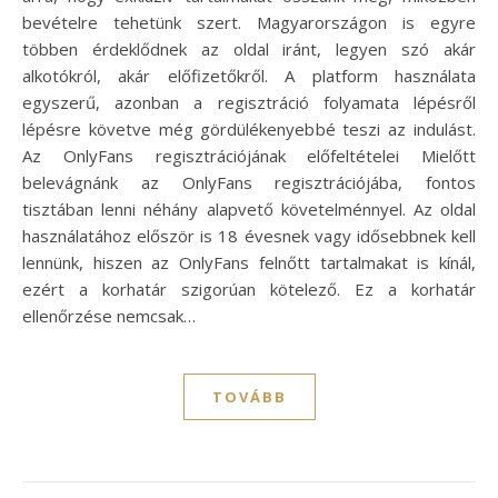
bevételre tehetünk szert. Magyarországon is egyre
többen érdeklődnek az oldal iránt, legyen szó akár
alkotókról, akár előfizetőkről. A platform használata
egyszerű, azonban a regisztráció folyamata lépésről
lépésre követve még gördülékenyebbé teszi az indulást.
Az OnlyFans regisztrációjának előfeltételei Mielőtt
belevágnánk az OnlyFans regisztrációjába, fontos
tisztában lenni néhány alapvető követelménnyel. Az oldal
használatához először is 18 évesnek vagy idősebbnek kell
lennünk, hiszen az OnlyFans felnőtt tartalmakat is kínál,
ezért a korhatár szigorúan kötelező. Ez a korhatár
ellenőrzése nemcsak…
TOVÁBB