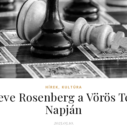
,
HÍREK
KULTÚRA
teve Rosenberg a Vörös 
Napján
2025.05.10.