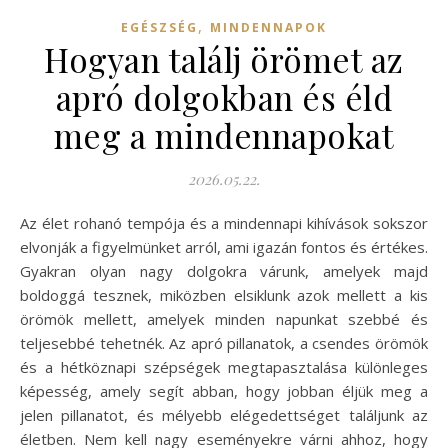
,
EGÉSZSÉG
MINDENNAPOK
Hogyan találj örömet az
apró dolgokban és éld
meg a mindennapokat
2026.05.22.
Az élet rohanó tempója és a mindennapi kihívások sokszor
elvonják a figyelmünket arról, ami igazán fontos és értékes.
Gyakran olyan nagy dolgokra várunk, amelyek majd
boldoggá tesznek, miközben elsiklunk azok mellett a kis
örömök mellett, amelyek minden napunkat szebbé és
teljesebbé tehetnék. Az apró pillanatok, a csendes örömök
és a hétköznapi szépségek megtapasztalása különleges
képesség, amely segít abban, hogy jobban éljük meg a
jelen pillanatot, és mélyebb elégedettséget találjunk az
életben. Nem kell nagy eseményekre várni ahhoz, hogy