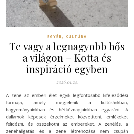
,
EGYÉB
KULTÚRA
Te vagy a legnagyobb hős
a világon – Kotta és
inspiráció egyben
2026.01.24.
A zene az emberi élet egyik legfontosabb kifejeződési
formája, amely megjelenik a kultúránkban,
hagyományainkban és hétköznapjainkban egyaránt. A
dallamok képesek érzelmeket közvetíteni, emlékeket
felidézni, és összekötni az embereket. A zenélés, a
zenehallgatás és a zene létrehozása nem csupán