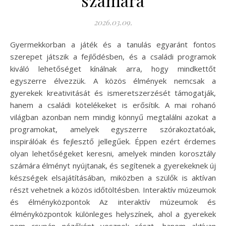
2026.03.09.
Gyermekkorban a játék és a tanulás egyaránt fontos
szerepet játszik a fejlődésben, és a családi programok
kiváló lehetőséget kínálnak arra, hogy mindkettőt
egyszerre élvezzük. A közös élmények nemcsak a
gyerekek kreativitását és ismeretszerzését támogatják,
hanem a családi kötelékeket is erősítik. A mai rohanó
világban azonban nem mindig könnyű megtalálni azokat a
programokat, amelyek egyszerre szórakoztatóak,
inspirálóak és fejlesztő jellegűek. Éppen ezért érdemes
olyan lehetőségeket keresni, amelyek minden korosztály
számára élményt nyújtanak, és segítenek a gyerekeknek új
készségek elsajátításában, miközben a szülők is aktívan
részt vehetnek a közös időtöltésben. Interaktív múzeumok
és élményközpontok Az interaktív múzeumok és
élményközpontok különleges helyszínek, ahol a gyerekek
nem csupán nézőként vesznek részt, hanem aktívan