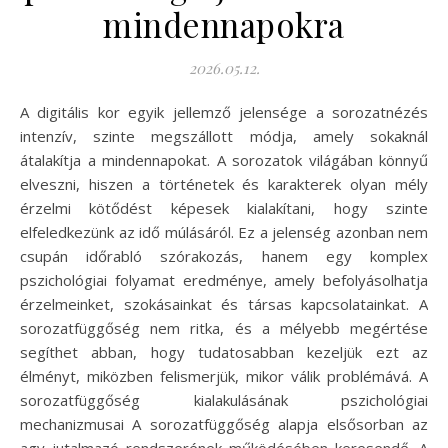
mindennapokra
2026.05.12.
A digitális kor egyik jellemző jelensége a sorozatnézés
intenzív, szinte megszállott módja, amely sokaknál
átalakítja a mindennapokat. A sorozatok világában könnyű
elveszni, hiszen a történetek és karakterek olyan mély
érzelmi kötődést képesek kialakítani, hogy szinte
elfeledkezünk az idő múlásáról. Ez a jelenség azonban nem
csupán időrabló szórakozás, hanem egy komplex
pszichológiai folyamat eredménye, amely befolyásolhatja
érzelmeinket, szokásainkat és társas kapcsolatainkat. A
sorozatfüggőség nem ritka, és a mélyebb megértése
segíthet abban, hogy tudatosabban kezeljük ezt az
élményt, miközben felismerjük, mikor válik problémává. A
sorozatfüggőség kialakulásának pszichológiai
mechanizmusai A sorozatfüggőség alapja elsősorban az
agy jutalmazó rendszerének működésében keresendő. A