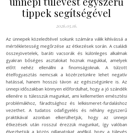
ünnepi túlevést egyszerű
tippek segítségével
2026.05.16.
Az ünnepek közeledtével sokunk számára válik kihívássá a
mértékletesség megőrzése az étkezések során. A családi
összejövetelek, baráti vacsorák és különleges alkalmak
gyakran bőséges asztalokat hoznak magukkal, amelyek
előtt nehéz ellenállni a finomságoknak. A túlzott
ételfogyasztás nemcsak a közérzetünkre lehet negatív
hatással, hanem hosszú távon az egészségünkre is. Az
ünnepi időszakban könnyen előfordulhat, hogy a jó szándék
ellenére is túlesszük magunkat, ami kellemetlen emésztési
problémákhoz, fáradtsághoz és lelkiismeret-furdaláshoz
vezethet. A tudatos odafigyelés és néhány egyszerű
praktikával azonban elkerülhetjük, hogy az ünnepi
étkezések után rosszul érezzük magunkat, így valóban
élvezhetjük a közös pillanatokat anélkül, hogy a túlevés