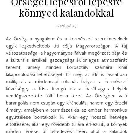
Őrséget lépésről lépésre
könnyed kalandokkal
2026.06.13.
Az Őrség a nyugalom és a természet szerelmeseinek
egyik legkedveltebb úti célja Magyarországon. A táj
változatossága, a hagyományos falvak megőrzött bája és
a kulturális értékek gazdagsága különleges atmoszférát
teremt, amely minden korosztály számára kínál
kikapcsolódási lehetőséget. Itt még az idő is lassabban
múlik, és a mindennapi rohanás helyett a természet
közelsége, a friss levegő és a barátságos helyiek
vendégszeretete tölti be a teret. Az Őrségben való
barangolás nem csupán egy kirándulás, hanem egy érzéki
élmény, amelyben a természet és az ember harmonikus
együttélése bontakozik ki. Akár egy hosszú hétvége
eltöltésére, akár egy rövidebb túrára érkezünk, a környék
minden lépése új felfedezést ígér, ahol a kalandok