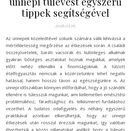
ünnepi túlevést egyszerű
tippek segítségével
2026.05.16.
Az ünnepek közeledtével sokunk számára válik kihívássá a
mértékletesség megőrzése az étkezések során. A családi
összejövetelek, baráti vacsorák és különleges alkalmak
gyakran bőséges asztalokat hoznak magukkal, amelyek
előtt nehéz ellenállni a finomságoknak. A túlzott
ételfogyasztás nemcsak a közérzetünkre lehet negatív
hatással, hanem hosszú távon az egészségünkre is. Az
ünnepi időszakban könnyen előfordulhat, hogy a jó szándék
ellenére is túlesszük magunkat, ami kellemetlen emésztési
problémákhoz, fáradtsághoz és lelkiismeret-furdaláshoz
vezethet. A tudatos odafigyelés és néhány egyszerű
praktikával azonban elkerülhetjük, hogy az ünnepi
étkezések után rosszul érezzük magunkat, így valóban
élvezhetjük a közös pillanatokat anélkül, hogy a túlevés