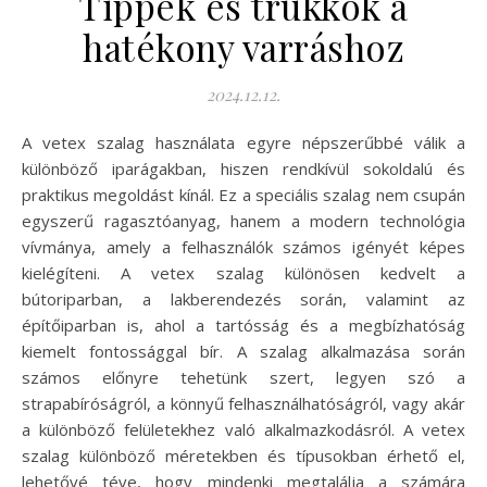
Tippek és trükkök a
hatékony varráshoz
2024.12.12.
A vetex szalag használata egyre népszerűbbé válik a
különböző iparágakban, hiszen rendkívül sokoldalú és
praktikus megoldást kínál. Ez a speciális szalag nem csupán
egyszerű ragasztóanyag, hanem a modern technológia
vívmánya, amely a felhasználók számos igényét képes
kielégíteni. A vetex szalag különösen kedvelt a
bútoriparban, a lakberendezés során, valamint az
építőiparban is, ahol a tartósság és a megbízhatóság
kiemelt fontossággal bír. A szalag alkalmazása során
számos előnyre tehetünk szert, legyen szó a
strapabíróságról, a könnyű felhasználhatóságról, vagy akár
a különböző felületekhez való alkalmazkodásról. A vetex
szalag különböző méretekben és típusokban érhető el,
lehetővé téve, hogy mindenki megtalálja a számára