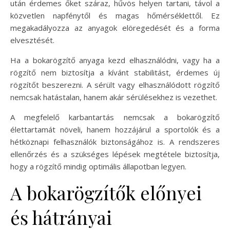
után érdemes őket száraz, hűvös helyen tartani, távol a
közvetlen napfénytől és magas hőmérséklettől. Ez
megakadályozza az anyagok elöregedését és a forma
elvesztését.
Ha a bokarögzítő anyaga kezd elhasználódni, vagy ha a
rögzítő nem biztosítja a kívánt stabilitást, érdemes új
rögzítőt beszerezni. A sérült vagy elhasználódott rögzítő
nemcsak hatástalan, hanem akár sérülésekhez is vezethet.
A megfelelő karbantartás nemcsak a bokarögzítő
élettartamát növeli, hanem hozzájárul a sportolók és a
hétköznapi felhasználók biztonságához is. A rendszeres
ellenőrzés és a szükséges lépések megtétele biztosítja,
hogy a rögzítő mindig optimális állapotban legyen.
A bokarögzítők előnyei
és hátrányai