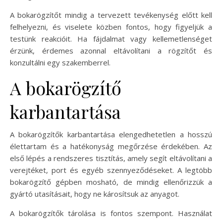
A bokarögzítőt mindig a tervezett tevékenység előtt kell
felhelyezni, és viselete közben fontos, hogy figyeljük a
testünk reakcióit. Ha fájdalmat vagy kellemetlenséget
érzünk, érdemes azonnal eltávolítani a rögzítőt és
konzultálni egy szakemberrel.
A bokarögzítő
karbantartása
A bokarögzítők karbantartása elengedhetetlen a hosszú
élettartam és a hatékonyság megőrzése érdekében. Az
első lépés a rendszeres tisztítás, amely segít eltávolítani a
verejtéket, port és egyéb szennyeződéseket. A legtöbb
bokarögzítő gépben mosható, de mindig ellenőrizzük a
gyártó utasításait, hogy ne károsítsuk az anyagot.
A bokarögzítők tárolása is fontos szempont. Használat