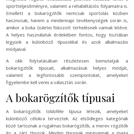
sportteljesítményre, valamint a rehabilitációs folyamatra is.
Emellett a bokarögzítők nemcsak sportolás közben
hasznosak, hanem a mindennapi tevékenységek során is,
amikor a boka ízületei fokozott terhelésnek vannak kitéve.
A helyes használatuk érdekében fontos, hogy tisztában
legyünk a különböző típusokkal és azok alkalmazási
módjaival.
A cikk folytatásában részletesen bemutatjuk a
bokarögzítők típusait, alkalmazásuk helyes módját,
valamint a legfontosabb szempontokat, amelyeket
figyelembe kell venni a választás során.
A bokarögzítők típusai
A bokarögzítők többféle típusa létezik, amelyeket
különböző célokra terveztek. Az elsődleges kategóriák
közé tartoznak a rugalmas bokarögzítők, a merev rögzítők
és a zárt típusok. Minden típusnak megvannak a maga