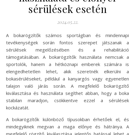
sérülések esetén
2024.05.22.
A bokarögzítők számos sportágban és mindennapi
tevékenységek során fontos szerepet játszanak a
sérülések megelőzésében és a rehabilitáció
támogatásában. A bokarögzítők használata nemcsak a
sportolók, hanem a hétköznapi emberek számára is
elengedhetetlen lehet, akik szeretnék elkerülni a
bokasérüléseket, például a kanyargós vagy egyenetlen
talajon való járás során. A megfelelő bokarögzítő
kiválasztása és használata segíthet abban, hogy a boka
stabilan maradjon, csökkentve ezzel a sérülések
kockázatát.
A bokarögzítők különböző típusokban érhetőek el, és
mindegyiknek megvan a maga előnye és hátránya. A
megfelelő rögzítő kiválasztása jelentős hatással lehet a