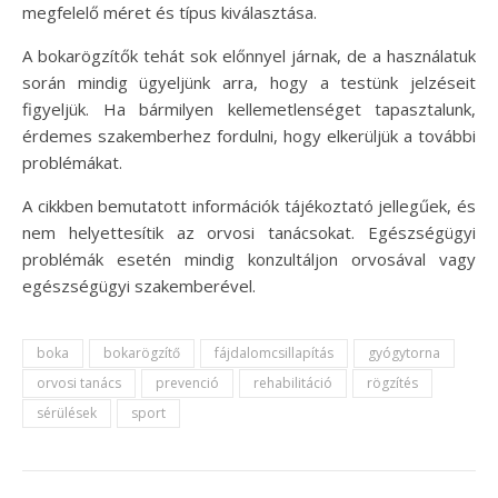
megfelelő méret és típus kiválasztása.
A bokarögzítők tehát sok előnnyel járnak, de a használatuk
során mindig ügyeljünk arra, hogy a testünk jelzéseit
figyeljük. Ha bármilyen kellemetlenséget tapasztalunk,
érdemes szakemberhez fordulni, hogy elkerüljük a további
problémákat.
A cikkben bemutatott információk tájékoztató jellegűek, és
nem helyettesítik az orvosi tanácsokat. Egészségügyi
problémák esetén mindig konzultáljon orvosával vagy
egészségügyi szakemberével.
boka
bokarögzítő
fájdalomcsillapítás
gyógytorna
orvosi tanács
prevenció
rehabilitáció
rögzítés
sérülések
sport