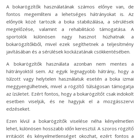
A bokarögzítők használatának számos előnye van, de
fontos megemlíteni a lehetséges hátrányokat is. Az
előnyök közé tartozik a boka stabilizálása, a sérülések
megelőzése, valamint a rehabilitáció támogatása. A
sportolók különösen nagy hasznot húzhatnak a
bokarögzítőkből, mivel ezek segíthetnek a teljesítmény
javításában és a sérülések kockázatának csökkentésében.
A bokarögzítők használata azonban nem mentes a
hátrányoktól sem. Az egyik legnagyobb hátrány, hogy a
túlzott vagy helytelen használatuk esetén a boka izmai
meggyengülhetnek, mivel a rögzítő túlságosan támogatja
az ízületet. Ezért fontos, hogy a bokarögzítőt csak indokolt
esetben viseljük, és ne hagyjuk el a mozgásszervi
edzéseket.
Ezen kívül a bokarögzítők viselése néha kényelmetlen
lehet, különösen hosszabb időn keresztül. A szoros rögzítő
irritációt és kényelmetlenséget okozhat, ezért fontos a