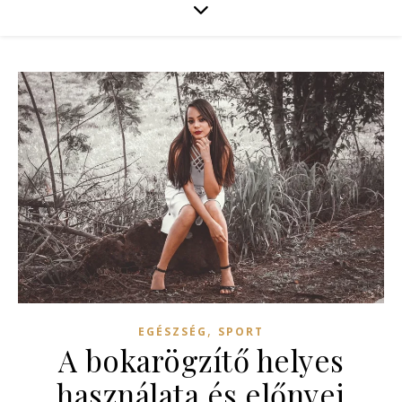
,
EGÉSZSÉG
SPORT
A bokarögzítő helyes
használata és előnyei