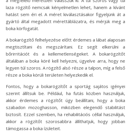
a megfelelő méretben válasszuk ki. A túl szoros vagy túl
laza rögzítő nemcsak kényelmetlen lehet, hanem a kívánt
hatást sem éri el. A méret kiválasztásakor figyeljünk át a
gyártó által megadott mérettáblázatra, és mérjük meg a
boka körfogatát.
A bokarögzítő felhelyezése előtt érdemes a lábat alaposan
megtisztítani és megszárítani. Ez segít elkerülni a
bőrirritációt és a kellemetlenségeket. A bokarögzítőt
általában a boka köré kell helyezni, ügyelve arra, hogy ne
legyen túl szoros. A rögzítő alsó része a talpon, míg a felső
része a boka körüli területen helyezkedik el.
Fontos, hogy a bokarögzítőt a sportág sajátos igényei
szerint állítsuk be. Például, ha futás közben használjuk,
akkor érdemes a rögzítőt úgy beállítani, hogy a boka
szabadon mozoghasson, miközben elegendő stabilitást
biztosít. Ezzel szemben, ha rehabilitációs céllal használjuk,
akkor a rögzítőt szorosabbra állíthatjuk, hogy jobban
támogassa a boka ízületeit.