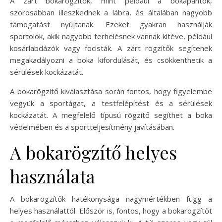
A zárt bokarögzítők, mint például a bokapántok,
szorosabban illeszkednek a lábra, és általában nagyobb
támogatást nyújtanak. Ezeket gyakran használják
sportolók, akik nagyobb terhelésnek vannak kitéve, például
kosárlabdázók vagy focisták. A zárt rögzítők segítenek
megakadályozni a boka kifordulását, és csökkenthetik a
sérülések kockázatát.
A bokarögzítő kiválasztása során fontos, hogy figyelembe
vegyük a sportágat, a testfelépítést és a sérülések
kockázatát. A megfelelő típusú rögzítő segíthet a boka
védelmében és a sportteljesítmény javításában.
A bokarögzítő helyes
használata
A bokarögzítők hatékonysága nagymértékben függ a
helyes használattól. Először is, fontos, hogy a bokarögzítőt