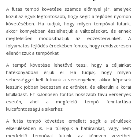
A futás tempó követése számos előnnyel jár, amelyek
közül az egyik legfontosabb, hogy segít a fejlődés nyomon
követésében. Ha tudjuk, hogy milyen tempóval futunk,
akkor könnyebben észlelhetjük a változásokat, és ennek
megfelelően módosíthatjuk az edzéstervünket. A
folyamatos fejlődés érdekében fontos, hogy rendszeresen
ellenőrizzük a tempónkat.
A tempó követése lehetővé teszi, hogy a céljainkat
hatékonyabban érjük el. Ha tudjuk, hogy milyen
sebességgel kell futnunk a versenyeken, akkor képesek
leszünk jobban beosztani az erőnket, és elkerülni a korai
kifulladást. Ez különösen fontos hosszabb távú versenyek
esetén, ahol a megfelelő tempó fenntartása
kulcsfontosságú a sikerhez.
A futás tempó követése emellett segít a sérülések
elkerülésében is. Ha túllépjük a határainkat, vagy nem
megfelelő tempóval futunk, az könnyen vezethet