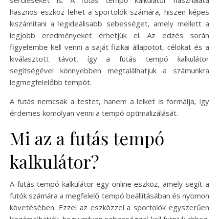
hasznos eszköz lehet a sportolók számára, hiszen képes
kiszámítani a legideálisabb sebességet, amely mellett a
legjobb eredményeket érhetjük el. Az edzés során
figyelembe kell venni a saját fizikai állapotot, célokat és a
kiválasztott távot, így a futás tempó kalkulátor
segítségével könnyebben megtalálhatjuk a számunkra
legmegfelelőbb tempót.
A futás nemcsak a testet, hanem a lelket is formálja, így
érdemes komolyan venni a tempó optimalizálását.
Mi az a futás tempó
kalkulátor?
A futás tempó kalkulátor egy online eszköz, amely segít a
futók számára a megfelelő tempó beállításában és nyomon
követésében. Ezzel az eszközzel a sportolók egyszerűen
kiszámolhatják, hogy milyen sebességgel kell futniuk ahhoz,