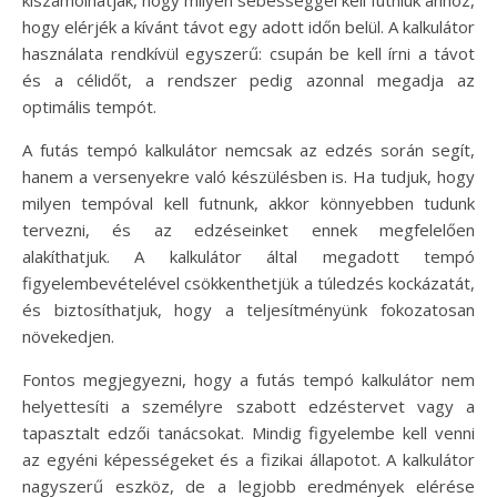
hogy elérjék a kívánt távot egy adott időn belül. A kalkulátor
használata rendkívül egyszerű: csupán be kell írni a távot
és a célidőt, a rendszer pedig azonnal megadja az
optimális tempót.
A futás tempó kalkulátor nemcsak az edzés során segít,
hanem a versenyekre való készülésben is. Ha tudjuk, hogy
milyen tempóval kell futnunk, akkor könnyebben tudunk
tervezni, és az edzéseinket ennek megfelelően
alakíthatjuk. A kalkulátor által megadott tempó
figyelembevételével csökkenthetjük a túledzés kockázatát,
és biztosíthatjuk, hogy a teljesítményünk fokozatosan
növekedjen.
Fontos megjegyezni, hogy a futás tempó kalkulátor nem
helyettesíti a személyre szabott edzéstervet vagy a
tapasztalt edzői tanácsokat. Mindig figyelembe kell venni
az egyéni képességeket és a fizikai állapotot. A kalkulátor
nagyszerű eszköz, de a legjobb eredmények elérése