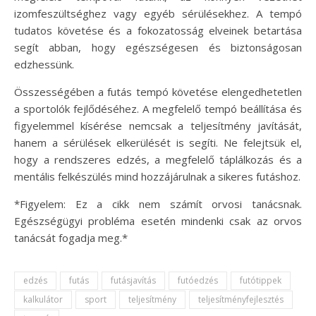
izomfeszültséghez vagy egyéb sérülésekhez. A tempó
tudatos követése és a fokozatosság elveinek betartása
segít abban, hogy egészségesen és biztonságosan
edzhessünk.
Összességében a futás tempó követése elengedhetetlen
a sportolók fejlődéséhez. A megfelelő tempó beállítása és
figyelemmel kísérése nemcsak a teljesítmény javítását,
hanem a sérülések elkerülését is segíti. Ne felejtsük el,
hogy a rendszeres edzés, a megfelelő táplálkozás és a
mentális felkészülés mind hozzájárulnak a sikeres futáshoz.
*Figyelem: Ez a cikk nem számít orvosi tanácsnak.
Egészségügyi probléma esetén mindenki csak az orvos
tanácsát fogadja meg.*
edzés
futás
futásjavítás
futóedzés
futótippek
kalkulátor
sport
teljesítmény
teljesítményfejlesztés