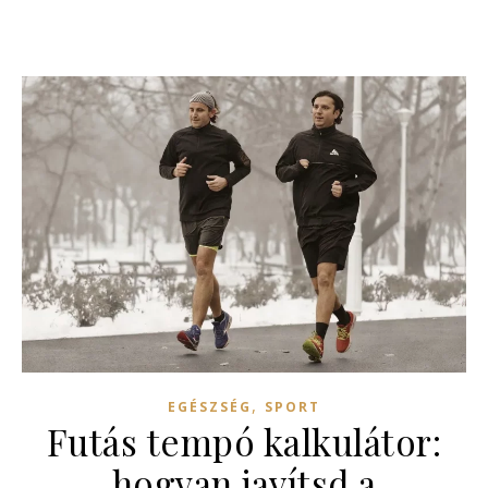
,
EGÉSZSÉG
SPORT
Futás tempó kalkulátor:
hogyan javítsd a