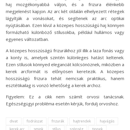
haj mozgékonyabbá váljon, és a frizura élénkebb
megjelenést kapjon. Az arc két oldalán elhelyezett rétegek
lágyítják a vonásokat, és segítenek az arc optikai
nyújtásában. Ezen kívül a közepes hosszúságú haj könnyen
formázható különböző stílusokba, például hullámos vagy
egyenes változatban.
A közepes hosszúságú frizurákhoz jól illik a laza fonás vagy
a konty is, amelyek szintén különleges hatást keltenek.
Ezen stílusok könnyed eleganciát kölcsönöznek, miközben a
kerek arcformát is előnyösen keretezik. A közepes
hosszúságú frizura tehát nemcsak praktikus, hanem
esztétikailag is vonzó lehetőség a kerek archoz.
Figyelem: Ez a cikk nem számít orvosi tanácsnak.
Egészségügyi probléma esetén kérjük, fordulj orvoshoz.
divat
fodrászat
frizurák
hajtrendek
hajvágás
kerek arc
smink
stílus
szépség
tippek