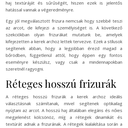
haj textúráját és sűrűségét, hiszen ezek is jelentős
hatással vannak a végeredményre.
Egy jól megválasztott frizura nemcsak hogy szebbé teszi
az arcot, de kifejezi a személyiséget is. A következő
szekciókban olyan frizurákat mutatunk be, amelyek
kifejezetten a kerek archoz lettek tervezve. Ezek a stílusok
segítenek abban, hogy a legjobban érezd magad a
bőrödben, függetlenül attól, hogy éppen egy fontos
eseményre készülsz, vagy csak a mindennapokban
szeretnél ragyogni.
Réteges hosszú frizurák
A réteges hosszú frizurák a kerek archoz ideális
választásnak számítanak, mivel segítenek optikailag
nyújtani az arcot. A hosszú haj általában elegáns és nőies
megjelenést kölcsönöz, míg a rétegek dinamikát és
textúrát adnak a frizurának. A rétegek kialakítása során a