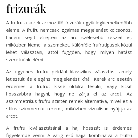
frizurák
A frufru a kerek archoz illő frizurák egyik legkiemelkedőbb
eleme. A frufru nemcsak izgalmas megjelenést kölcsönöz,
hanem segít elrejteni az arc szélesebb részeit is,
miközben kiemeli a szemeket. Különféle frufrutípusok közül
lehet választani, attól függően, hogy milyen hatást
szeretnénk elérni.
Az egyenes frufru például klasszikus választás, amely
letisztult és elegáns megjelenést kínál. Kerek arc esetén
érdemes a frufrut kissé oldalra fésülni, vagy kicsit
hosszabbra hagyni, hogy ne zárja el az arcot. Az
aszimmetrikus frufru szintén remek alternatíva, mivel ez a
stílus szimmetriát teremt, miközben vizuálisan nyújtja az
arcot.
A frufru kiválasztásánál a haj hosszát is érdemes
figyelembe venni. A vállig érő hajjal kombinálva a frufru