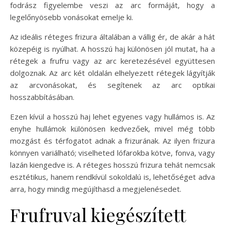
fodrász figyelembe veszi az arc formáját, hogy a
legelőnyösebb vonásokat emelje ki.
Az ideális réteges frizura általában a vállig ér, de akár a hát
közepéig is nyúlhat. A hosszú haj különösen jól mutat, ha a
rétegek a frufru vagy az arc keretezésével együttesen
dolgoznak. Az arc két oldalán elhelyezett rétegek lágyítják
az arcvonásokat, és segítenek az arc optikai
hosszabbításában.
Ezen kívül a hosszú haj lehet egyenes vagy hullámos is. Az
enyhe hullámok különösen kedvezőek, mivel még több
mozgást és térfogatot adnak a frizurának. Az ilyen frizura
könnyen variálható; viselheted lófarokba kötve, fonva, vagy
lazán kiengedve is. A réteges hosszú frizura tehát nemcsak
esztétikus, hanem rendkívül sokoldalú is, lehetőséget adva
arra, hogy mindig megújíthasd a megjelenésedet.
Frufruval kiegészített