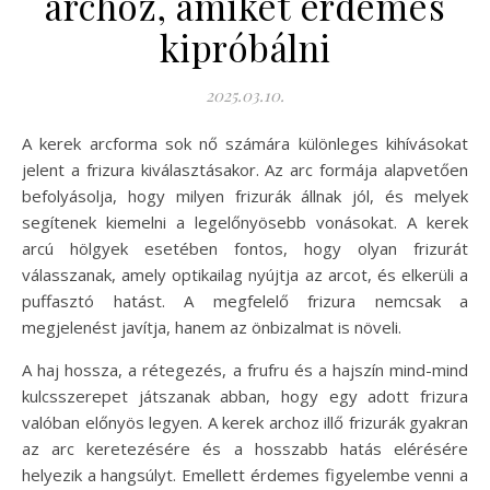
archoz, amiket érdemes
kipróbálni
2025.03.10.
A kerek arcforma sok nő számára különleges kihívásokat
jelent a frizura kiválasztásakor. Az arc formája alapvetően
befolyásolja, hogy milyen frizurák állnak jól, és melyek
segítenek kiemelni a legelőnyösebb vonásokat. A kerek
arcú hölgyek esetében fontos, hogy olyan frizurát
válasszanak, amely optikailag nyújtja az arcot, és elkerüli a
puffasztó hatást. A megfelelő frizura nemcsak a
megjelenést javítja, hanem az önbizalmat is növeli.
A haj hossza, a rétegezés, a frufru és a hajszín mind-mind
kulcsszerepet játszanak abban, hogy egy adott frizura
valóban előnyös legyen. A kerek archoz illő frizurák gyakran
az arc keretezésére és a hosszabb hatás elérésére
helyezik a hangsúlyt. Emellett érdemes figyelembe venni a