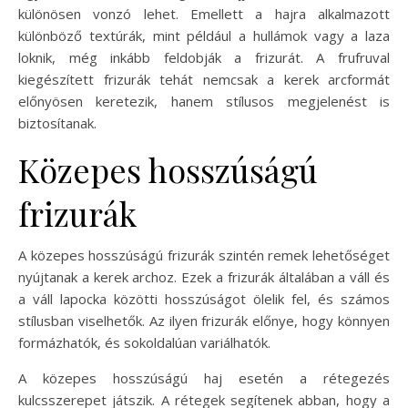
különösen vonzó lehet. Emellett a hajra alkalmazott
különböző textúrák, mint például a hullámok vagy a laza
loknik, még inkább feldobják a frizurát. A frufruval
kiegészített frizurák tehát nemcsak a kerek arcformát
előnyösen keretezik, hanem stílusos megjelenést is
biztosítanak.
Közepes hosszúságú
frizurák
A közepes hosszúságú frizurák szintén remek lehetőséget
nyújtanak a kerek archoz. Ezek a frizurák általában a váll és
a váll lapocka közötti hosszúságot ölelik fel, és számos
stílusban viselhetők. Az ilyen frizurák előnye, hogy könnyen
formázhatók, és sokoldalúan variálhatók.
A közepes hosszúságú haj esetén a rétegezés
kulcsszerepet játszik. A rétegek segítenek abban, hogy a