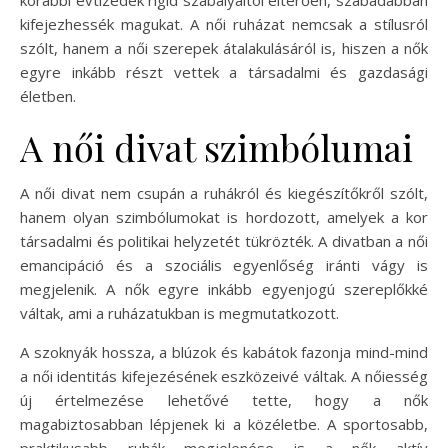
kifejezhessék magukat. A női ruházat nemcsak a stílusról
szólt, hanem a női szerepek átalakulásáról is, hiszen a nők
egyre inkább részt vettek a társadalmi és gazdasági
életben.
A női divat szimbólumai
A női divat nem csupán a ruhákról és kiegészítőkről szólt,
hanem olyan szimbólumokat is hordozott, amelyek a kor
társadalmi és politikai helyzetét tükrözték. A divatban a női
emancipáció és a szociális egyenlőség iránti vágy is
megjelenik. A nők egyre inkább egyenjogú szereplőkké
váltak, ami a ruházatukban is megmutatkozott.
A szoknyák hossza, a blúzok és kabátok fazonja mind-mind
a női identitás kifejezésének eszközeivé váltak. A nőiesség
új értelmezése lehetővé tette, hogy a nők
magabiztosabban lépjenek ki a közéletbe. A sportosabb,
praktikusabb ruhák megjelenése is a nők aktív