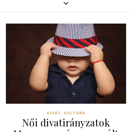
,
DIVAT
KULTÚRA
Női divatirányzatok