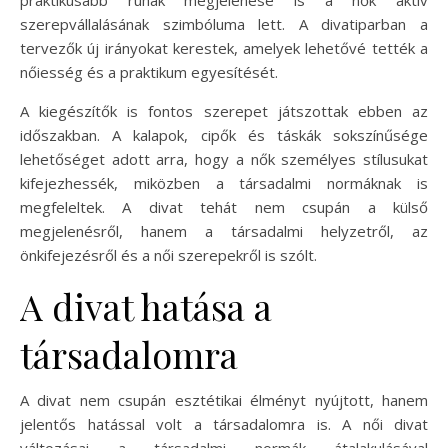
szerepvállalásának szimbóluma lett. A divatiparban a
tervezők új irányokat kerestek, amelyek lehetővé tették a
nőiesség és a praktikum egyesítését.
A kiegészítők is fontos szerepet játszottak ebben az
időszakban. A kalapok, cipők és táskák sokszínűsége
lehetőséget adott arra, hogy a nők személyes stílusukat
kifejezhessék, miközben a társadalmi normáknak is
megfeleltek. A divat tehát nem csupán a külső
megjelenésről, hanem a társadalmi helyzetről, az
önkifejezésről és a női szerepekről is szólt.
A divat hatása a
társadalomra
A divat nem csupán esztétikai élményt nyújtott, hanem
jelentős hatással volt a társadalomra is. A női divat
változásai a társadalmi normák átalakulásával