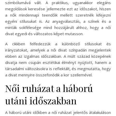
szimbólumává vált. A praktikus, ugyanakkor elegáns
megoldások keresése jellemezte ezt az időszakot, hiszen
a nők mindennapi teendőik mellett szeretnék kifejezni
egyéni stílusukat is. Az anyagválasztás, a színek és a
minták sokfélesége mind hozzájárult ahhoz, hogy a női
divat egyedi és változatos képet mutasson.
A cikkben felfedezzük a különböző stílusokat és
irányzatokat, amelyek a női divat színpadán megjelentek
ebben az izgalmas időszakban. A múlt század közepének
divatja nem csupán esztétikai élményt nyújtott, hanem a
társadalmi változásokra is reflektált, és megmutatta, hogy
a divat mennyire összefonódik a kor szellemével.
Női ruházat a háború
utáni időszakban
A háború utáni időkben a női ruházat jelentős átalakuláson