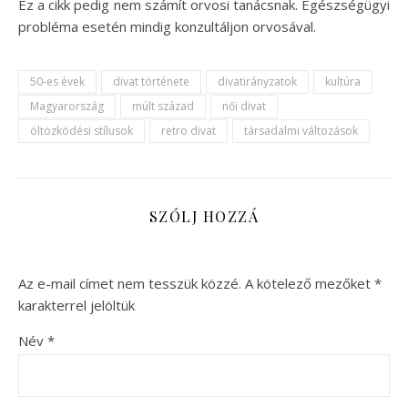
Ez a cikk pedig nem számít orvosi tanácsnak. Egészségügyi
probléma esetén mindig konzultáljon orvosával.
50-es évek
divat története
divatirányzatok
kultúra
Magyarország
múlt század
női divat
öltözködési stílusok
retro divat
társadalmi változások
SZÓLJ HOZZÁ
Az e-mail címet nem tesszük közzé.
A kötelező mezőket
*
karakterrel jelöltük
Név
*