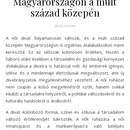
Magyarországon a múlt
század közepén
2025.03.09.
A női divat folyamatosan változik, és a múlt század
közepén Magyarországon is izgalmas átalakulásokon ment
keresztül. Ez az időszak különösen érdekes, hiszen a
háború utáni években a társadalmi és gazdasági környezet
átalakulása a divatra is hatással volt. Az emberek igényei,
ízlése és a mindennapi életstílusuk megváltozott, ami új
divatirányzatok megjelenéséhez vezetett. A női ruházat
nem csupán a külső megjelenésről szólt, hanem sokkal
inkább a társadalmi helyzetről, a politikai változásokról és a
kulturális hatásokról is árulkodott.
A divat különböző formái, színei és stílusai a társadalom
változó értékrendjét tükrözték. A nők ruházata a női
emancipáció és a munkaerőpiacra való belépés