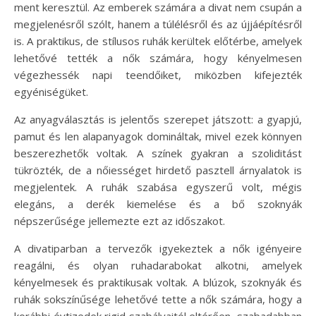
ment keresztül. Az emberek számára a divat nem csupán a
megjelenésről szólt, hanem a túlélésről és az újjáépítésről
is. A praktikus, de stílusos ruhák kerültek előtérbe, amelyek
lehetővé tették a nők számára, hogy kényelmesen
végezhessék napi teendőiket, miközben kifejezték
egyéniségüket.
Az anyagválasztás is jelentős szerepet játszott: a gyapjú,
pamut és len alapanyagok domináltak, mivel ezek könnyen
beszerezhetők voltak. A színek gyakran a szoliditást
tükrözték, de a nőiességet hirdető pasztell árnyalatok is
megjelentek. A ruhák szabása egyszerű volt, mégis
elegáns, a derék kiemelése és a bő szoknyák
népszerűsége jellemezte ezt az időszakot.
A divatiparban a tervezők igyekeztek a nők igényeire
reagálni, és olyan ruhadarabokat alkotni, amelyek
kényelmesek és praktikusak voltak. A blúzok, szoknyák és
ruhák sokszínűsége lehetővé tette a nők számára, hogy a
korábbi évtizedek rigid szabályaitól eltérően, szabadabban