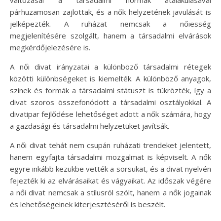
párhuzamosan zajlottak, és a nők helyzetének javulását is
jelképezték. A ruházat nemcsak a nőiesség
megjelenítésére szolgált, hanem a társadalmi elvárások
megkérdőjelezésére is.
A női divat irányzatai a különböző társadalmi rétegek
közötti különbségeket is kiemelték. A különböző anyagok,
színek és formák a társadalmi státuszt is tükrözték, így a
divat szoros összefonódott a társadalmi osztályokkal. A
divatipar fejlődése lehetőséget adott a nők számára, hogy
a gazdasági és társadalmi helyzetüket javítsák.
A női divat tehát nem csupán ruházati trendeket jelentett,
hanem egyfajta társadalmi mozgalmat is képviselt. A nők
egyre inkább kezükbe vették a sorsukat, és a divat nyelvén
fejezték ki az elvárásaikat és vágyaikat. Az időszak végére
a női divat nemcsak a stílusról szólt, hanem a nők jogainak
és lehetőségeinek kiterjesztéséről is beszélt.