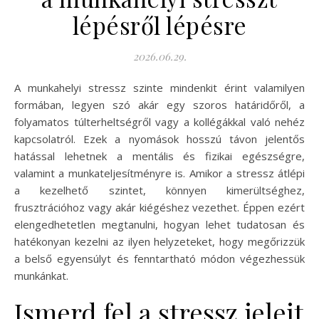
lépésről lépésre
2026.06.29.
A munkahelyi stressz szinte mindenkit érint valamilyen
formában, legyen szó akár egy szoros határidőről, a
folyamatos túlterheltségről vagy a kollégákkal való nehéz
kapcsolatról. Ezek a nyomások hosszú távon jelentős
hatással lehetnek a mentális és fizikai egészségre,
valamint a munkateljesítményre is. Amikor a stressz átlépi
a kezelhető szintet, könnyen kimerültséghez,
frusztrációhoz vagy akár kiégéshez vezethet. Éppen ezért
elengedhetetlen megtanulni, hogyan lehet tudatosan és
hatékonyan kezelni az ilyen helyzeteket, hogy megőrizzük
a belső egyensúlyt és fenntartható módon végezhessük
munkánkat.
Ismerd fel a stressz jeleit