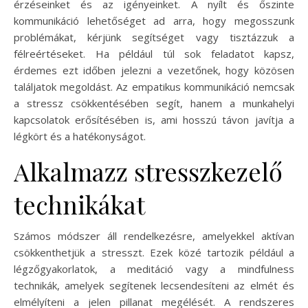
érzéseinket és az igényeinket. A nyílt és őszinte
kommunikáció lehetőséget ad arra, hogy megosszunk
problémákat, kérjünk segítséget vagy tisztázzuk a
félreértéseket. Ha például túl sok feladatot kapsz,
érdemes ezt időben jelezni a vezetőnek, hogy közösen
találjatok megoldást. Az empatikus kommunikáció nemcsak
a stressz csökkentésében segít, hanem a munkahelyi
kapcsolatok erősítésében is, ami hosszú távon javítja a
légkört és a hatékonyságot.
Alkalmazz stresszkezelő
technikákat
Számos módszer áll rendelkezésre, amelyekkel aktívan
csökkenthetjük a stresszt. Ezek közé tartozik például a
légzőgyakorlatok, a meditáció vagy a mindfulness
technikák, amelyek segítenek lecsendesíteni az elmét és
elmélyíteni a jelen pillanat megélését. A rendszeres