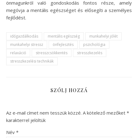
önmagunkról való gondoskodás fontos része, amely
megóvja a mentális egészséget és elősegíti a személyes
fejlődést.
időgazdálkodás
mentális egészség
munkahelyi jólét
munkahelyi stressz
önfejlesztés
pszichológia
relaxáció
stresszcsökkentés
stresszkezelés
stresszkezelési technikák
SZÓLJ HOZZÁ
Az e-mail címet nem tesszük közzé.
A kötelező mezőket
*
karakterrel jelöltük
Név
*