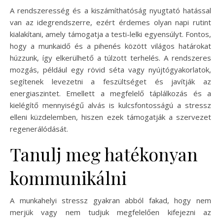
A rendszeresség és a kiszámíthatóság nyugtató hatással
van az idegrendszerre, ezért érdemes olyan napi rutint
kialakítani, amely támogatja a testi-lelki egyensúlyt. Fontos,
hogy a munkaidő és a pihenés között világos határokat
húzzunk, így elkerülhető a túlzott terhelés. A rendszeres
mozgás, például egy rövid séta vagy nyújtógyakorlatok,
segítenek levezetni a feszültséget és javítják az
energiaszintet. Emellett a megfelelő táplálkozás és a
kielégítő mennyiségű alvás is kulcsfontosságú a stressz
elleni küzdelemben, hiszen ezek támogatják a szervezet
regenerálódását.
Tanulj meg hatékonyan
kommunikálni
A munkahelyi stressz gyakran abból fakad, hogy nem
merjük vagy nem tudjuk megfelelően kifejezni az