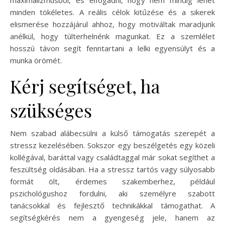
maximalizmusból, és elfogadni, hogy nem mindig lehet
minden tökéletes. A reális célok kitűzése és a sikerek
elismerése hozzájárul ahhoz, hogy motiváltak maradjunk
anélkül, hogy túlterhelnénk magunkat. Ez a szemlélet
hosszú távon segít fenntartani a lelki egyensúlyt és a
munka örömét.
Kérj segítséget, ha
szükséges
Nem szabad alábecsülni a külső támogatás szerepét a
stressz kezelésében. Sokszor egy beszélgetés egy közeli
kollégával, baráttal vagy családtaggal már sokat segíthet a
feszültség oldásában. Ha a stressz tartós vagy súlyosabb
formát ölt, érdemes szakemberhez, például
pszichológushoz fordulni, aki személyre szabott
tanácsokkal és fejlesztő technikákkal támogathat. A
segítségkérés nem a gyengeség jele, hanem az