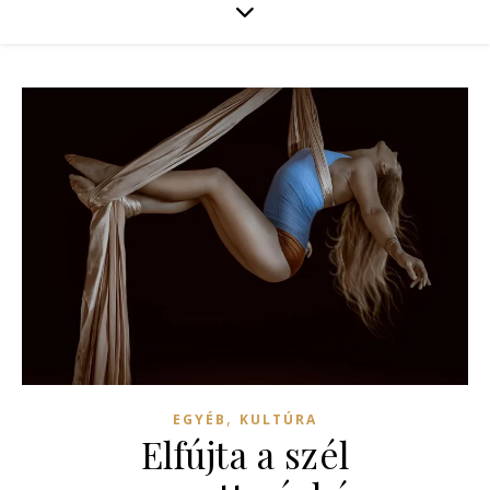
,
EGYÉB
KULTÚRA
Elfújta a szél