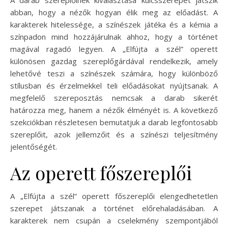
abban, hogy a nézők hogyan élik meg az előadást. A
karakterek hitelessége, a színészek játéka és a kémia a
színpadon mind hozzájárulnak ahhoz, hogy a történet
magával ragadó legyen. A „Elfújta a szél” operett
különösen gazdag szereplőgárdával rendelkezik, amely
lehetővé teszi a színészek számára, hogy különböző
stílusban és érzelmekkel teli előadásokat nyújtsanak. A
megfelelő szereposztás nemcsak a darab sikerét
határozza meg, hanem a nézők élményét is. A következő
szekciókban részletesen bemutatjuk a darab legfontosabb
szereplőit, azok jellemzőit és a színészi teljesítmény
jelentőségét.
Az operett főszereplői
A „Elfújta a szél” operett főszereplői elengedhetetlen
szerepet játszanak a történet előrehaladásában. A
karakterek nem csupán a cselekmény szempontjából