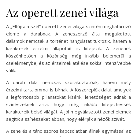
Az operett zenei világa
A „Elfújta a szél” operett zenei világa szintén meghatározó
eleme a darabnak. A zeneszerző által megalkotott
dallamok nemcsak a történet hangulatát tükrözik, hanem a
karakterek érzelmi állapotait is kifejezik. A zenének
köszönhetően a közönség még inkább belemerül a
cselekménybe, és az érzelmek átélése sokkal intenzívebbé
válik.
A darab dalai nemcsak szórakoztatóak, hanem mély
érzelmi tartalommal is bírnak. A főszereplők dalai, amelyek
a legfontosabb pillanatokat kísérik, lehetőséget adnak a
színészeknek arra, hogy még inkább kifejezhessék
karaktereik belső világát. A jól megválasztott zenei elemek
segítik a színészeket abban, hogy elérjék a nézők szívét.
A zene és a tánc szoros kapcsolatban állnak egymással az