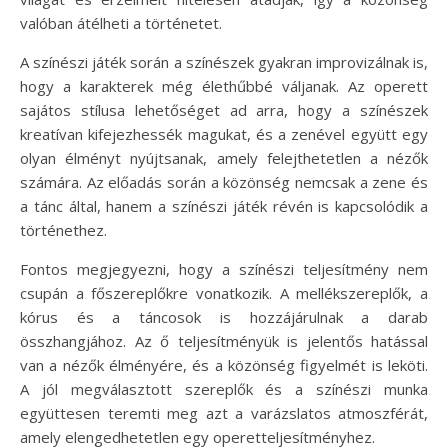
valóban átélheti a történetet.
A színészi játék során a színészek gyakran improvizálnak is,
hogy a karakterek még élethűbbé váljanak. Az operett
sajátos stílusa lehetőséget ad arra, hogy a színészek
kreatívan kifejezhessék magukat, és a zenével együtt egy
olyan élményt nyújtsanak, amely felejthetetlen a nézők
számára. Az előadás során a közönség nemcsak a zene és
a tánc által, hanem a színészi játék révén is kapcsolódik a
történethez.
Fontos megjegyezni, hogy a színészi teljesítmény nem
csupán a főszereplőkre vonatkozik. A mellékszereplők, a
kórus és a táncosok is hozzájárulnak a darab
összhangjához. Az ő teljesítményük is jelentős hatással
van a nézők élményére, és a közönség figyelmét is leköti.
A jól megválasztott szereplők és a színészi munka
együttesen teremti meg azt a varázslatos atmoszférát,
amely elengedhetetlen egy operetteljesítményhez.