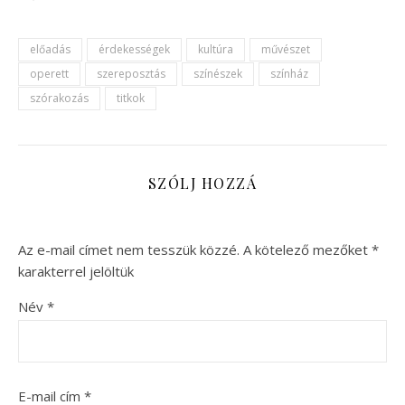
előadás
érdekességek
kultúra
művészet
operett
szereposztás
színészek
színház
szórakozás
titkok
SZÓLJ HOZZÁ
Az e-mail címet nem tesszük közzé.
A kötelező mezőket
*
karakterrel jelöltük
Név
*
E-mail cím
*