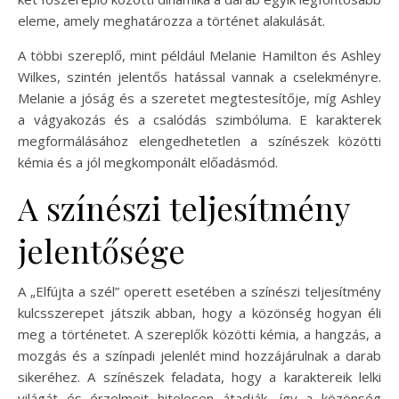
eleme, amely meghatározza a történet alakulását.
A többi szereplő, mint például Melanie Hamilton és Ashley
Wilkes, szintén jelentős hatással vannak a cselekményre.
Melanie a jóság és a szeretet megtestesítője, míg Ashley
a vágyakozás és a csalódás szimbóluma. E karakterek
megformálásához elengedhetetlen a színészek közötti
kémia és a jól megkomponált előadásmód.
A színészi teljesítmény
jelentősége
A „Elfújta a szél” operett esetében a színészi teljesítmény
kulcsszerepet játszik abban, hogy a közönség hogyan éli
meg a történetet. A szereplők közötti kémia, a hangzás, a
mozgás és a színpadi jelenlét mind hozzájárulnak a darab
sikeréhez. A színészek feladata, hogy a karaktereik lelki
világát és érzelmeit hitelesen átadják, így a közönség