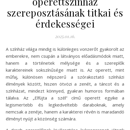
operettszínház
szereposztásának titkai és
érdekességei
2025.01.16.
A színház világa mindig is különleges vonzerőt gyakorolt az
emberekre, nem csupán a látványos előadásmódok miatt,
hanem a történetek mélysége és a szereplők
karaktereinek sokszínűsége miatt is. Az operett, mint
műfaj, különösen népszerű a szórakoztató színházi
élmények között, hiszen ötvözi a zenét, a táncot és a
színházat, mindezt könnyed, gyakran humoros formában
tálalva. Az „Elfújta a szél” című operett egyike a
legismertebb és legkedveltebb daraboknak, amely
nemcsak a zenéje, hanem a karakterei révén is maradandó
élményt nyújt a közönség számára.
A darab szereplőinek kiválasztása kulcsszerepet játszik