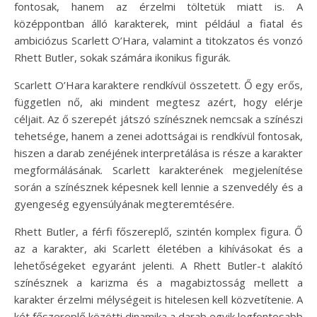
fontosak, hanem az érzelmi töltetük miatt is. A
középpontban álló karakterek, mint például a fiatal és
ambiciózus Scarlett O’Hara, valamint a titokzatos és vonzó
Rhett Butler, sokak számára ikonikus figurák.
Scarlett O’Hara karaktere rendkívül összetett. Ő egy erős,
független nő, aki mindent megtesz azért, hogy elérje
céljait. Az ő szerepét játszó színésznek nemcsak a színészi
tehetsége, hanem a zenei adottságai is rendkívül fontosak,
hiszen a darab zenéjének interpretálása is része a karakter
megformálásának. Scarlett karakterének megjelenítése
során a színésznek képesnek kell lennie a szenvedély és a
gyengeség egyensúlyának megteremtésére.
Rhett Butler, a férfi főszereplő, szintén komplex figura. Ő
az a karakter, aki Scarlett életében a kihívásokat és a
lehetőségeket egyaránt jelenti. A Rhett Butler-t alakító
színésznek a karizma és a magabiztosság mellett a
karakter érzelmi mélységeit is hitelesen kell közvetítenie. A
két főszereplő közötti dinamika a darab egyik legfontosabb