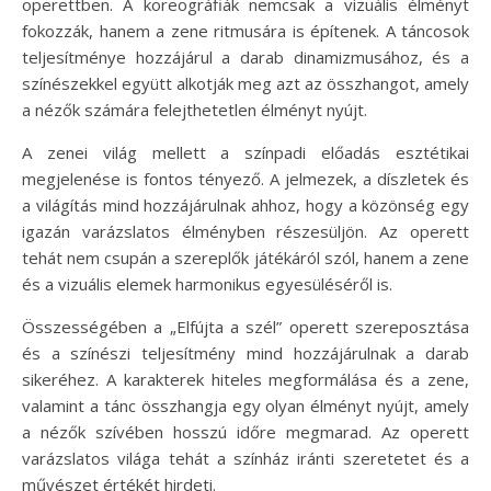
operettben. A koreográfiák nemcsak a vizuális élményt
fokozzák, hanem a zene ritmusára is építenek. A táncosok
teljesítménye hozzájárul a darab dinamizmusához, és a
színészekkel együtt alkotják meg azt az összhangot, amely
a nézők számára felejthetetlen élményt nyújt.
A zenei világ mellett a színpadi előadás esztétikai
megjelenése is fontos tényező. A jelmezek, a díszletek és
a világítás mind hozzájárulnak ahhoz, hogy a közönség egy
igazán varázslatos élményben részesüljön. Az operett
tehát nem csupán a szereplők játékáról szól, hanem a zene
és a vizuális elemek harmonikus egyesüléséről is.
Összességében a „Elfújta a szél” operett szereposztása
és a színészi teljesítmény mind hozzájárulnak a darab
sikeréhez. A karakterek hiteles megformálása és a zene,
valamint a tánc összhangja egy olyan élményt nyújt, amely
a nézők szívében hosszú időre megmarad. Az operett
varázslatos világa tehát a színház iránti szeretetet és a
művészet értékét hirdeti.