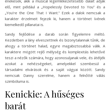
énekesek, akik a musical legemlékezetesebb dalait adják
elő, mint például a „Hopelessly Devoted to You” és a
„You’re the One That I Want.” Ezek a dalok nemcsak a
karakter érzelmeit fejezik ki, hanem a történet ívének
kiemelkedő pillanatai is.
Sandy fejlődése a darab során figyelemre méltó.
Kezdetben a lány elveszettnek és bizonytalannak tűnik, de
ahogy a történet halad, egyre magabiztosabbá válik. A
karaktere mögött rejlő mélység és komplexitás lehetővé
teszi a nézők számára, hogy azonosuljanak vele, és átéljék
azokat a nehézségeket, amelyekkel szembesül a
társadalmi elvárások és a saját vágyai között. Sandy
nemcsak Danny szerelme, hanem a felnőtté válás
szimbóluma is.
Kenickie: A hűséges
barát