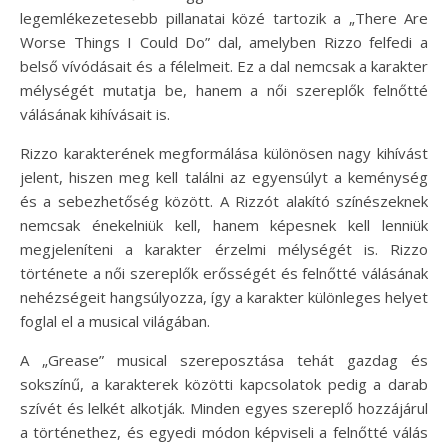
legemlékezetesebb pillanatai közé tartozik a „There Are
Worse Things I Could Do” dal, amelyben Rizzo felfedi a
belső vívódásait és a félelmeit. Ez a dal nemcsak a karakter
mélységét mutatja be, hanem a női szereplők felnőtté
válásának kihívásait is.
Rizzo karakterének megformálása különösen nagy kihívást
jelent, hiszen meg kell találni az egyensúlyt a keménység
és a sebezhetőség között. A Rizzót alakító színészeknek
nemcsak énekelniük kell, hanem képesnek kell lenniük
megjeleníteni a karakter érzelmi mélységét is. Rizzo
története a női szereplők erősségét és felnőtté válásának
nehézségeit hangsúlyozza, így a karakter különleges helyet
foglal el a musical világában.
A „Grease” musical szereposztása tehát gazdag és
sokszínű, a karakterek közötti kapcsolatok pedig a darab
szívét és lelkét alkotják. Minden egyes szereplő hozzájárul
a történethez, és egyedi módon képviseli a felnőtté válás