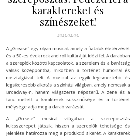
karaktereket és
színészeket!
2025.02.05.
A „Grease” egy olyan musical, amely a fiatalok életérzését
és a 50-es évek rock and roll kultúráját idézi fel. A darabban
a szereplők közötti kapcsolatok, a szerelem és a barátság
válnak középpontba, miközben a történet humorral és
nosztalgiával teli. A musical az egyik legismertebb és
legsikeresebb alkotás a színházi világban, amely nemcsak a
Broadway-n, hanem világszerte népszerű. A zene és a
tánc mellett a karakterek sokszínűsége és a történet
mélysége adja meg a darab varázsát.
A „Grease” musical világában a szereposztás
kulcsszerepet játszik, hiszen a szereplők tehetsége és
jelenléte határozza meg a produkció sikerét. A karakterek