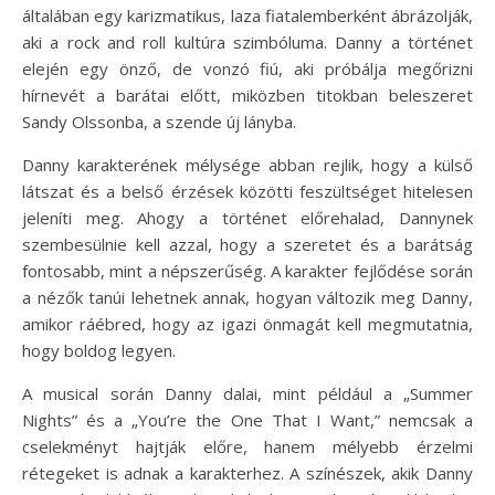
általában egy karizmatikus, laza fiatalemberként ábrázolják,
aki a rock and roll kultúra szimbóluma. Danny a történet
elején egy önző, de vonzó fiú, aki próbálja megőrizni
hírnevét a barátai előtt, miközben titokban beleszeret
Sandy Olssonba, a szende új lányba.
Danny karakterének mélysége abban rejlik, hogy a külső
látszat és a belső érzések közötti feszültséget hitelesen
jeleníti meg. Ahogy a történet előrehalad, Dannynek
szembesülnie kell azzal, hogy a szeretet és a barátság
fontosabb, mint a népszerűség. A karakter fejlődése során
a nézők tanúi lehetnek annak, hogyan változik meg Danny,
amikor ráébred, hogy az igazi önmagát kell megmutatnia,
hogy boldog legyen.
A musical során Danny dalai, mint például a „Summer
Nights” és a „You’re the One That I Want,” nemcsak a
cselekményt hajtják előre, hanem mélyebb érzelmi
rétegeket is adnak a karakterhez. A színészek, akik Danny