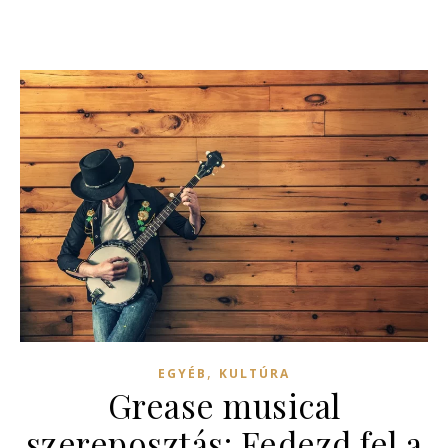
,
EGYÉB
KULTÚRA
Grease musical
szereposztás: Fedezd fel a