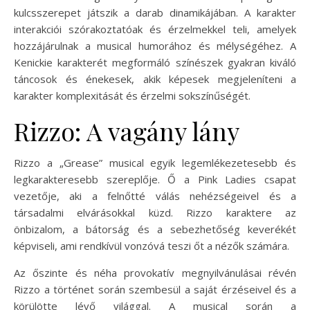
kulcsszerepet játszik a darab dinamikájában. A karakter
interakciói szórakoztatóak és érzelmekkel teli, amelyek
hozzájárulnak a musical humorához és mélységéhez. A
Kenickie karakterét megformáló színészek gyakran kiváló
táncosok és énekesek, akik képesek megjeleníteni a
karakter komplexitását és érzelmi sokszínűségét.
Rizzo: A vagány lány
Rizzo a „Grease” musical egyik legemlékezetesebb és
legkarakteresebb szereplője. Ő a Pink Ladies csapat
vezetője, aki a felnőtté válás nehézségeivel és a
társadalmi elvárásokkal küzd. Rizzo karaktere az
önbizalom, a bátorság és a sebezhetőség keverékét
képviseli, ami rendkívül vonzóvá teszi őt a nézők számára.
Az őszinte és néha provokatív megnyilvánulásai révén
Rizzo a történet során szembesül a saját érzéseivel és a
körülötte lévő világgal. A musical során a