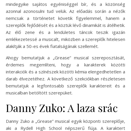
mindegyike sajátos egyéniséggel bír, és a közönség
azonnal azonosulni tud velük. Az előadás során a nézők
nemcsak a történetet követik figyelemmel, hanem a
szereplők fejlődését és a köztük lévő dinamikát is átélhetik.
Az élő zene és a lendületes táncok teszik igazán
emlékezetessé a musicalt, miközben a szereplők hitelesen
alakítják a 50-es évek fiatalságának szellemét.
Ahogy bemutatjuk a „Grease” musical szereposztását,
érdemes megemlíteni, hogy a karakterek közötti
interakciók és a színészek közötti kémia elengedhetetlen a
darab élvezetéhez. A következő szekciókban részletesen
bemutatjuk a legfontosabb szereplők karaktereit és a
musicalban betöltött szerepüket.
Danny Zuko: A laza srác
Danny Zuko a „Grease” musical egyik központi szereplője,
aki a Rydell High School népszerű fiúja. A karaktert