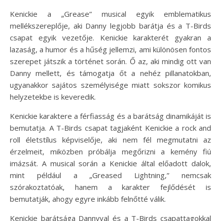
Kenickie a „Grease” musical egyik emblematikus
mellékszereplője, aki Danny legjobb barátja és a T-Birds
csapat egyik vezetője. Kenickie karakterét gyakran a
lazaság, a humor és a hűség jellemzi, ami különösen fontos
szerepet játszik a történet során. Ő az, aki mindig ott van
Danny mellett, és támogatja őt a nehéz pillanatokban,
ugyanakkor sajátos személyisége miatt sokszor komikus
helyzetekbe is keveredik.
Kenickie karaktere a férfiasság és a barátság dinamikáját is
bemutatja. A T-Birds csapat tagjaként Kenickie a rock and
roll életstílus képviselője, aki nem fél megmutatni az
érzelmeit, miközben próbálja megőrizni a kemény fiú
imázsát. A musical során a Kenickie által előadott dalok,
mint például a „Greased Lightning,” nemcsak
szórakoztatóak, hanem a karakter fejlődését is
bemutatják, ahogy egyre inkább felnőtté válik.
Kenickie barátsága Dannyval és a T-Birds csapattagokkal