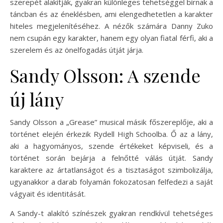
szerepét alakítják, gyakran különleges tehetséggel bírnak a
táncban és az éneklésben, ami elengedhetetlen a karakter
hiteles megjelenítéséhez. A nézők számára Danny Zuko
nem csupán egy karakter, hanem egy olyan fiatal férfi, aki a
szerelem és az önelfogadás útját járja.
Sandy Olsson: A szende
új lány
Sandy Olsson a „Grease” musical másik főszereplője, aki a
történet elején érkezik Rydell High Schoolba. Ő az a lány,
aki a hagyományos, szende értékeket képviseli, és a
történet során bejárja a felnőtté válás útját. Sandy
karaktere az ártatlanságot és a tisztaságot szimbolizálja,
ugyanakkor a darab folyamán fokozatosan felfedezi a saját
vágyait és identitását.
A Sandy-t alakító színészek gyakran rendkívül tehetséges