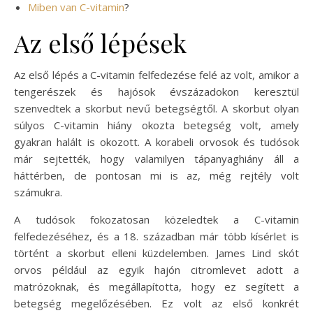
Miben van C-vitamin
?
Az első lépések
Az első lépés a C-vitamin felfedezése felé az volt, amikor a
tengerészek és hajósok évszázadokon keresztül
szenvedtek a skorbut nevű betegségtől. A skorbut olyan
súlyos C-vitamin hiány okozta betegség volt, amely
gyakran halált is okozott. A korabeli orvosok és tudósok
már sejtették, hogy valamilyen tápanyaghiány áll a
háttérben, de pontosan mi is az, még rejtély volt
számukra.
A tudósok fokozatosan közeledtek a C-vitamin
felfedezéséhez, és a 18. században már több kísérlet is
történt a skorbut elleni küzdelemben. James Lind skót
orvos például az egyik hajón citromlevet adott a
matrózoknak, és megállapította, hogy ez segített a
betegség megelőzésében. Ez volt az első konkrét