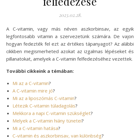
felfedezése
2023.02.28.
A C-vitamin, vagy más néven aszkorbinsav, az egyik
legfontosabb vitamin a szervezetünk számára. De vajon
hogyan fedezték fel ezt az értékes tápanyagot? Az alábbi
cikkben megismerheted azokat az izgalmas lépéseket és
pillanatokat, amelyek a C-vitamin felfedezéséhez vezettek.
További cikkeink a témában:
Mi az a C-vitamin
?
A C-vitamin mire jó
?
Mi az a liposzómás C-vitamin
?
Létezik C-vitamin túladagolás
?
Mekkora a napi C-vitamin szükséglet
?
Melyek a C-vitamin hiány tünetei
?
Mi a C-vitamin hatása
?
C-vitamin és aszkorbinsav, van különbség
?