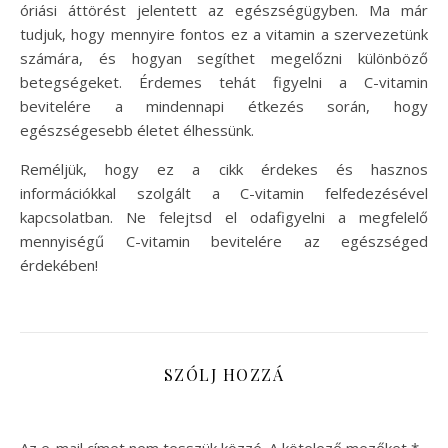
óriási áttörést jelentett az egészségügyben. Ma már
tudjuk, hogy mennyire fontos ez a vitamin a szervezetünk
számára, és hogyan segíthet megelőzni különböző
betegségeket. Érdemes tehát figyelni a C-vitamin
bevitelére a mindennapi étkezés során, hogy
egészségesebb életet élhessünk.
Reméljük, hogy ez a cikk érdekes és hasznos
információkkal szolgált a C-vitamin felfedezésével
kapcsolatban. Ne felejtsd el odafigyelni a megfelelő
mennyiségű C-vitamin bevitelére az egészséged
érdekében!
SZÓLJ HOZZÁ
Az e-mail címet nem tesszük közzé.
A kötelező mezőket
*