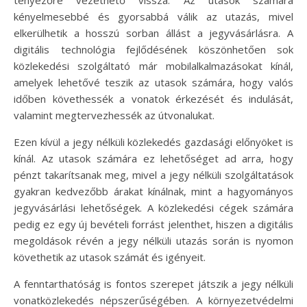
tényezőre vezethető vissza. Az utasok számára
kényelmesebbé és gyorsabbá válik az utazás, mivel
elkerülhetik a hosszú sorban állást a jegyvásárlásra. A
digitális technológia fejlődésének köszönhetően sok
közlekedési szolgáltató már mobilalkalmazásokat kínál,
amelyek lehetővé teszik az utasok számára, hogy valós
időben követhessék a vonatok érkezését és indulását,
valamint megtervezhessék az útvonalukat.
Ezen kívül a jegy nélküli közlekedés gazdasági előnyöket is
kínál. Az utasok számára ez lehetőséget ad arra, hogy
pénzt takarítsanak meg, mivel a jegy nélküli szolgáltatások
gyakran kedvezőbb árakat kínálnak, mint a hagyományos
jegyvásárlási lehetőségek. A közlekedési cégek számára
pedig ez egy új bevételi forrást jelenthet, hiszen a digitális
megoldások révén a jegy nélküli utazás során is nyomon
követhetik az utasok számát és igényeit.
A fenntarthatóság is fontos szerepet játszik a jegy nélküli
vonatközlekedés népszerűségében. A környezetvédelmi