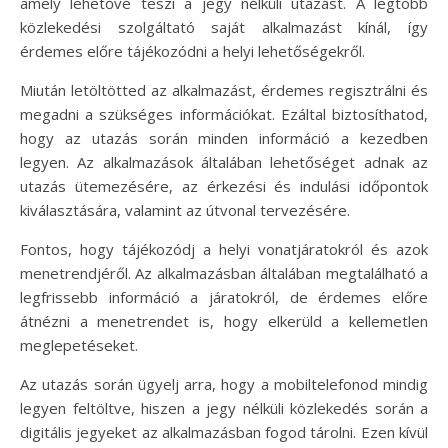
amely lehetővé teszi a jegy nélküli utazást. A legtöbb
közlekedési szolgáltató saját alkalmazást kínál, így
érdemes előre tájékozódni a helyi lehetőségekről.
Miután letöltötted az alkalmazást, érdemes regisztrálni és
megadni a szükséges információkat. Ezáltal biztosíthatod,
hogy az utazás során minden információ a kezedben
legyen. Az alkalmazások általában lehetőséget adnak az
utazás ütemezésére, az érkezési és indulási időpontok
kiválasztására, valamint az útvonal tervezésére.
Fontos, hogy tájékozódj a helyi vonatjáratokról és azok
menetrendjéről. Az alkalmazásban általában megtalálható a
legfrissebb információ a járatokról, de érdemes előre
átnézni a menetrendet is, hogy elkerüld a kellemetlen
meglepetéseket.
Az utazás során ügyelj arra, hogy a mobiltelefonod mindig
legyen feltöltve, hiszen a jegy nélküli közlekedés során a
digitális jegyeket az alkalmazásban fogod tárolni. Ezen kívül