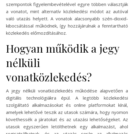
szempontok figyelembevételével egyre többen választják
a vonatot, mint alternatív közlekedési módot az autóval
való utazás helyett. A vonatok alacsonyabb szén-dioxid-
kibocsátással működnek, így hozzájárulnak a fenntartható
közlekedés előmozdításához.
Hogyan működik a jegy
nélküli
vonatközlekedés?
A jegy nélküli vonatközlekedés működése alapvetően a
digitális technológiákra épül. A legtöbb közlekedési
szolgáltató alkalmazásokat és online platformokat kínál,
amelyek lehetővé teszik az utasok számára, hogy nyomon
követhessék a járatokat és az utazási lehetőségeket. Az
utasok egyszerűen letölthetnek egy alkalmazást, ahol
regisztrálhatnak, és az utazás során az alkalmazás