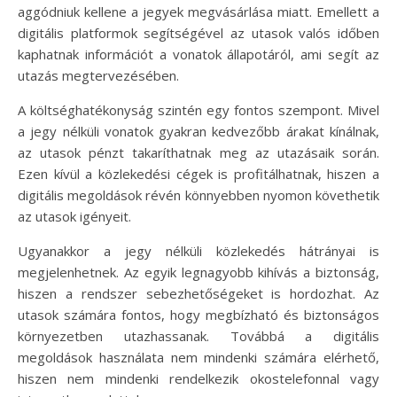
aggódniuk kellene a jegyek megvásárlása miatt. Emellett a
digitális platformok segítségével az utasok valós időben
kaphatnak információt a vonatok állapotáról, ami segít az
utazás megtervezésében.
A költséghatékonyság szintén egy fontos szempont. Mivel
a jegy nélküli vonatok gyakran kedvezőbb árakat kínálnak,
az utasok pénzt takaríthatnak meg az utazásaik során.
Ezen kívül a közlekedési cégek is profitálhatnak, hiszen a
digitális megoldások révén könnyebben nyomon követhetik
az utasok igényeit.
Ugyanakkor a jegy nélküli közlekedés hátrányai is
megjelenhetnek. Az egyik legnagyobb kihívás a biztonság,
hiszen a rendszer sebezhetőségeket is hordozhat. Az
utasok számára fontos, hogy megbízható és biztonságos
környezetben utazhassanak. Továbbá a digitális
megoldások használata nem mindenki számára elérhető,
hiszen nem mindenki rendelkezik okostelefonnal vagy