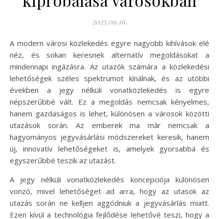
kipróbálása városokban
2025.09.16.
A modern városi közlekedés egyre nagyobb kihívások elé
néz, és sokan keresnek alternatív megoldásokat a
mindennapi ingázásra. Az utazók számára a közlekedési
lehetőségek széles spektrumot kínálnak, és az utóbbi
években a jegy nélküli vonatközlekedés is egyre
népszerűbbé vált. Ez a megoldás nemcsak kényelmes,
hanem gazdaságos is lehet, különösen a városok közötti
utazások során. Az emberek ma már nemcsak a
hagyományos jegyvásárlási módszereket keresik, hanem
új, innovatív lehetőségeket is, amelyek gyorsabbá és
egyszerűbbé teszik az utazást.
A jegy nélküli vonatközlekedés koncepciója különösen
vonzó, mivel lehetőséget ad arra, hogy az utasok az
utazás során ne kelljen aggódniuk a jegyvásárlás miatt.
Ezen kívül a technológia fejlődése lehetővé teszi, hogy a