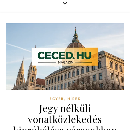
,
EGYÉB
HÍREK
Jegy nélküli
vonatközlekedés