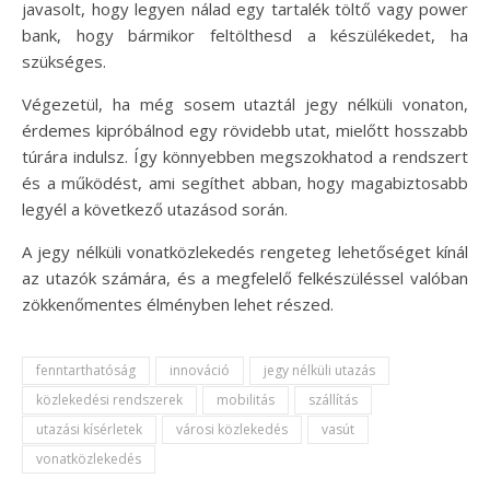
javasolt, hogy legyen nálad egy tartalék töltő vagy power
bank, hogy bármikor feltölthesd a készülékedet, ha
szükséges.
Végezetül, ha még sosem utaztál jegy nélküli vonaton,
érdemes kipróbálnod egy rövidebb utat, mielőtt hosszabb
túrára indulsz. Így könnyebben megszokhatod a rendszert
és a működést, ami segíthet abban, hogy magabiztosabb
legyél a következő utazásod során.
A jegy nélküli vonatközlekedés rengeteg lehetőséget kínál
az utazók számára, és a megfelelő felkészüléssel valóban
zökkenőmentes élményben lehet részed.
fenntarthatóság
innováció
jegy nélküli utazás
közlekedési rendszerek
mobilitás
szállítás
utazási kísérletek
városi közlekedés
vasút
vonatközlekedés