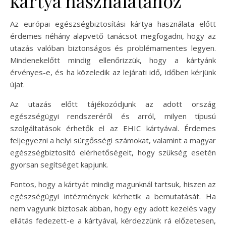
kártya használatához
Az európai egészségbiztosítási kártya használata előtt
érdemes néhány alapvető tanácsot megfogadni, hogy az
utazás valóban biztonságos és problémamentes legyen.
Mindenekelőtt mindig ellenőrizzük, hogy a kártyánk
érvényes-e, és ha közeledik az lejárati idő, időben kérjünk
újat.
Az utazás előtt tájékozódjunk az adott ország
egészségügyi rendszeréről és arról, milyen típusú
szolgáltatások érhetők el az EHIC kártyával. Érdemes
feljegyezni a helyi sürgősségi számokat, valamint a magyar
egészségbiztosító elérhetőségeit, hogy szükség esetén
gyorsan segítséget kapjunk.
Fontos, hogy a kártyát mindig magunknál tartsuk, hiszen az
egészségügyi intézmények kérhetik a bemutatását. Ha
nem vagyunk biztosak abban, hogy egy adott kezelés vagy
ellátás fedezett-e a kártyával, kérdezzünk rá előzetesen,