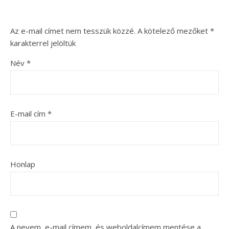
Az e-mail címet nem tesszük közzé.
A kötelező mezőket
*
karakterrel jelöltük
Név
*
E-mail cím
*
Honlap
A nevem, e-mail címem, és weboldalcímem mentése a