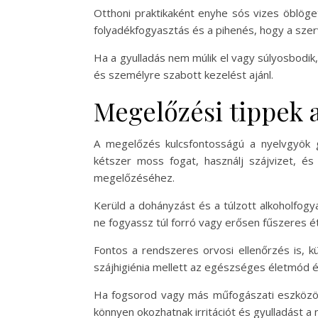
Otthoni praktikaként enyhe sós vizes öblöge
folyadékfogyasztás és a pihenés, hogy a sze
Ha a gyulladás nem múlik el vagy súlyosbodik,
és személyre szabott kezelést ajánl.
Megelőzési tippek 
A megelőzés kulcsfontosságú a nyelvgyök gy
kétszer moss fogat, használj szájvizet, és
megelőzéséhez.
Kerüld a dohányzást és a túlzott alkoholfogya
ne fogyassz túl forró vagy erősen fűszeres ét
Fontos a rendszeres orvosi ellenőrzés is, k
szájhigiénia mellett az egészséges életmód 
Ha fogsorod vagy más műfogászati eszközöd v
könnyen okozhatnak irritációt és gyulladást a