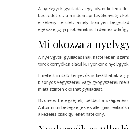
A nyelvgyök gyulladás egy olyan kellemetle
beszédet és a mindennapi tevékenységeket i
érzékeny terület, amely könnyen begyulladh
egészségügyi problémák is. Érdemes odafigye
Mi okozza a nyelvg
A nyelvgyök gyulladásának hátterében számos
torok környékén alakul ki. Ilyenkor a nyelvgyö
Emellett irritáló tényezők is kiválthatják a 
bizonyos vegyszerek vagy gyógyszerek mellék
miatt szintén okozhat gyulladást.
Bizonyos betegségek, például a szájpenész 
Autoimmun betegségek és allergiás reakciók i
a kezelés csak így lehet hatékony.
Nyelvgyök gyulladá