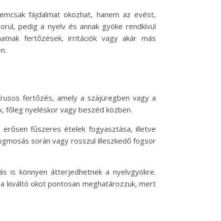
 nemcsak fájdalmat okozhat, hanem az evést,
rul, pedig a nyelv és annak gyöke rendkívül
hatnak fertőzések, irritációk vagy akár más
n.
vírusos fertőzés, amely a szájüregben vagy a
zik, főleg nyeléskor vagy beszéd közben.
gy erősen fűszeres ételek fogyasztása, illetve
ogmosás során vagy rosszul illeszkedő fogsor
ás is könnyen átterjedhetnek a nyelvgyökre.
y a kiváltó okot pontosan meghatározzuk, mert