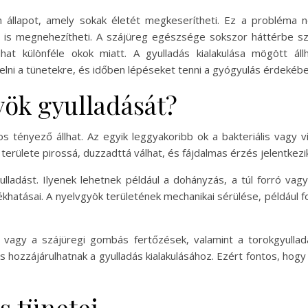
n állapot, amely sokak életét megkeserítheti. Ez a probléma
s megnehezítheti. A szájüreg egészsége sokszor háttérbe szo
at különféle okok miatt. A gyulladás kialakulása mögött áll
lni a tünetekre, és időben lépéseket tenni a gyógyulás érdekébe
yök gyulladását?
 tényező állhat. Az egyik leggyakoribb ok a bakteriális vagy 
k területe pirossá, duzzadttá válhat, és fájdalmas érzés jelentke
gyulladást. Ilyenek lehetnek például a dohányzás, a túl forró va
hatásai. A nyelvgyök területének mechanikai sérülése, például f
vagy a szájüregi gombás fertőzések, valamint a torokgyullad
s hozzájárulhatnak a gyulladás kialakulásához. Ezért fontos, hog
s tünetei