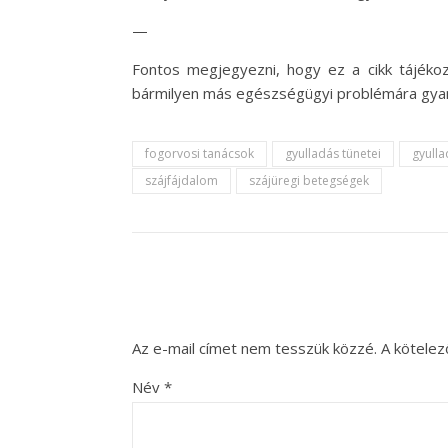
—
Fontos megjegyezni, hogy ez a cikk tájékoz
bármilyen más egészségügyi problémára gyana
fogorvosi tanácsok
gyulladás tünetei
gyull
szájfájdalom
szájüregi betegségek
Az e-mail címet nem tesszük közzé.
A kötele
Név
*