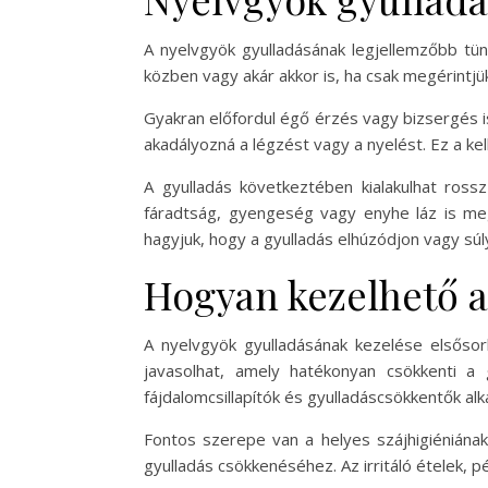
A nyelvgyök gyulladásának legjellemzőbb tün
közben vagy akár akkor is, ha csak megérintjük
Gyakran előfordul égő érzés vagy bizsergés is
akadályozná a légzést vagy a nyelést. Ez a kel
A gyulladás következtében kialakulhat rossz
fáradtság, gyengeség vagy enyhe láz is meg
hagyjuk, hogy a gyulladás elhúzódjon vagy sú
Hogyan kezelhető a
A nyelvgyök gyulladásának kezelése elsősorb
javasolhat, amely hatékonyan csökkenti a 
fájdalomcsillapítók és gyulladáscsökkentők al
Fontos szerepe van a helyes szájhigiéniának
gyulladás csökkenéséhez. Az irritáló ételek, p