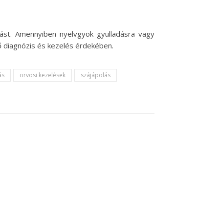
dást. Amennyiben nyelvgyök gyulladásra vagy
 diagnózis és kezelés érdekében.
ás
orvosi kezelések
szájápolás