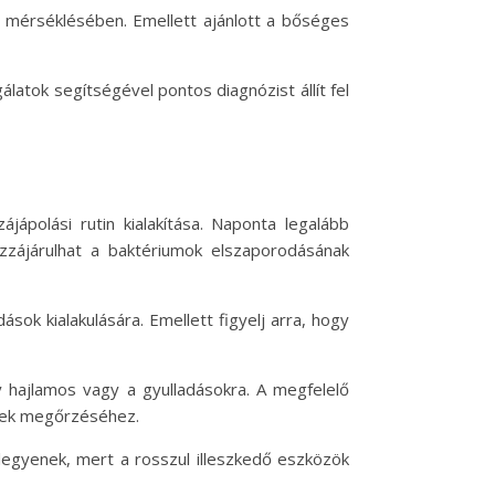
s mérséklésében. Emellett ajánlott a bőséges
latok segítségével pontos diagnózist állít fel
ápolási rutin kialakítása. Naponta legalább
ozzájárulhat a baktériumok elszaporodásának
sok kialakulására. Emellett figyelj arra, hogy
y hajlamos vagy a gyulladásokra. A megfelelő
ének megőrzéséhez.
legyenek, mert a rosszul illeszkedő eszközök