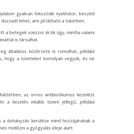
fájdalom gyakran fokozódik nyeléskor, beszéd
 duzzadt lehet, ami jól látható a tükörben.
ett a betegek sokszor érzik úgy, mintha valami
attal is társulhat.
teg általános közérzete is romolhat, például
os, hogy a tüneteket komolyan vegyük, és ne
 háttérben, az orvos antibiotikumos kezelést
n a kezelés inkább tüneti jellegű, például
és a dohányzás kerülése mind hozzájárulnak a
mes mellőzni a gyógyulás ideje alatt.