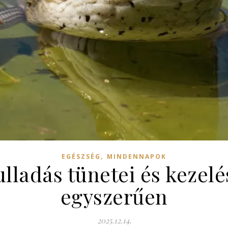
,
EGÉSZSÉG
MINDENNAPOK
lladás tünetei és kezelé
egyszerűen
2025.12.14.