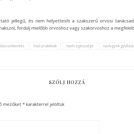
tató jellegű, és nem helyettesíti a szakszerű orvosi tanácsa
kszol, fordulj mielőbb orvoshoz vagy szakorvoshoz a megfelelő
adáscsökkentés
házi praktikák
nyelv egészsége
nyelvgyök gyullad
SZÓLJ HOZZÁ
ző mezőket
*
karakterrel jelöltük