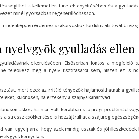
tés segíthet a kellemetlen tünetek enyhítésében és a gyulladá
rvezet minél gyorsabban regenerálódhasson.
 mindenképpen érdemes szakorvoshoz fordulni, aki további vizsgá
a nyelvgyök gyulladás ellen
ulladásának elkerülésében. Elsősorban fontos a megfelelő száj
 ne feledkezz meg a nyelv tisztításáról sem, hiszen ez is h
sztást, mert ezek az irritáló tényezők hajlamosíthatnak a gyulladá
eleket, különösen, ha érzékeny a szájnyálkahártyád.
ülönösen akkor, ha már volt korábban szájüregi problémád vag
és a stressz csökkentése is hozzájárulhat a szájüreg egészség
an, ügyelj arra, hogy azok mindig tiszták és jól illeszkedőek 
 nyelvgyök környékén.