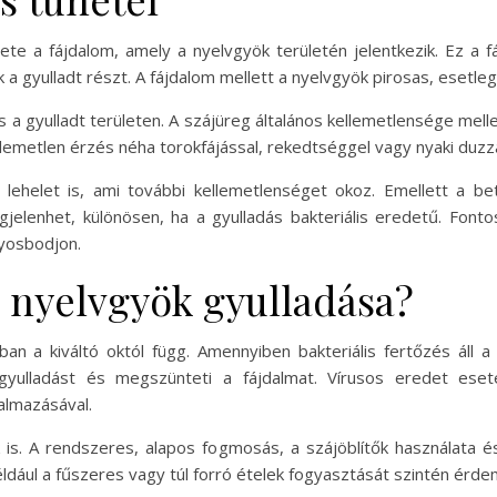
ete a fájdalom, amely a nyelvgyök területén jelentkezik. Ez a 
 a gyulladt részt. A fájdalom mellett a nyelvgyök pirosas, esetleg
 a gyulladt területen. A szájüreg általános kellemetlensége mell
lemetlen érzés néha torokfájással, rekedtséggel vagy nyaki duzzan
 lehelet is, ami további kellemetlenséget okoz. Emellett a be
jelenhet, különösen, ha a gyulladás bakteriális eredetű. Font
lyosbodjon.
 nyelvgyök gyulladása?
an a kiváltó októl függ. Amennyiben bakteriális fertőzés áll a
gyulladást és megszünteti a fájdalmat. Vírusos eredet eseté
kalmazásával.
 is. A rendszeres, alapos fogmosás, a szájöblítők használata 
éldául a fűszeres vagy túl forró ételek fogyasztását szintén érde