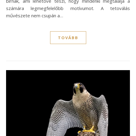
bírnak, ami lehetővé teszi, hogy mindenki megtalálja a
számára legmegfelelőbb motívumot. A tetoválás
művészete nem csupán a…
TOVÁBB