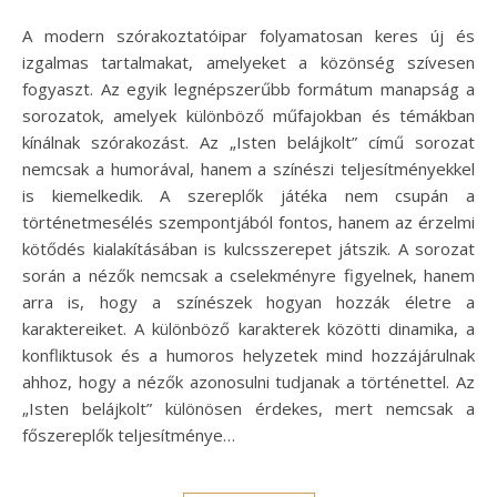
A modern szórakoztatóipar folyamatosan keres új és
izgalmas tartalmakat, amelyeket a közönség szívesen
fogyaszt. Az egyik legnépszerűbb formátum manapság a
sorozatok, amelyek különböző műfajokban és témákban
kínálnak szórakozást. Az „Isten belájkolt” című sorozat
nemcsak a humorával, hanem a színészi teljesítményekkel
is kiemelkedik. A szereplők játéka nem csupán a
történetmesélés szempontjából fontos, hanem az érzelmi
kötődés kialakításában is kulcsszerepet játszik. A sorozat
során a nézők nemcsak a cselekményre figyelnek, hanem
arra is, hogy a színészek hogyan hozzák életre a
karaktereiket. A különböző karakterek közötti dinamika, a
konfliktusok és a humoros helyzetek mind hozzájárulnak
ahhoz, hogy a nézők azonosulni tudjanak a történettel. Az
„Isten belájkolt” különösen érdekes, mert nemcsak a
főszereplők teljesítménye…