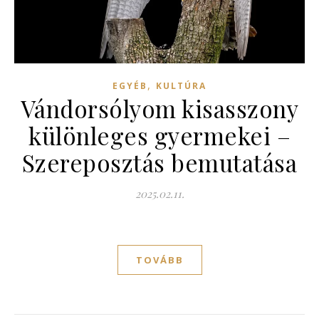
,
EGYÉB
KULTÚRA
Vándorsólyom kisasszony
különleges gyermekei –
Szereposztás bemutatása
2025.02.11.
TOVÁBB