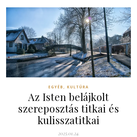
,
EGYÉB
KULTÚRA
Az Isten belájkolt
szereposztás titkai és
kulisszatitkai
2025.01.24.