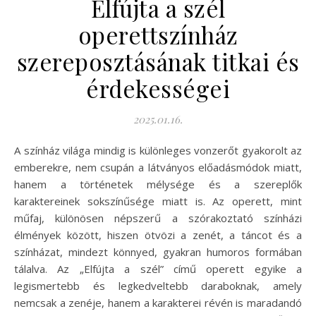
Elfújta a szél
operettszínház
szereposztásának titkai és
érdekességei
2025.01.16.
A színház világa mindig is különleges vonzerőt gyakorolt az
emberekre, nem csupán a látványos előadásmódok miatt,
hanem a történetek mélysége és a szereplők
karaktereinek sokszínűsége miatt is. Az operett, mint
műfaj, különösen népszerű a szórakoztató színházi
élmények között, hiszen ötvözi a zenét, a táncot és a
színházat, mindezt könnyed, gyakran humoros formában
tálalva. Az „Elfújta a szél” című operett egyike a
legismertebb és legkedveltebb daraboknak, amely
nemcsak a zenéje, hanem a karakterei révén is maradandó