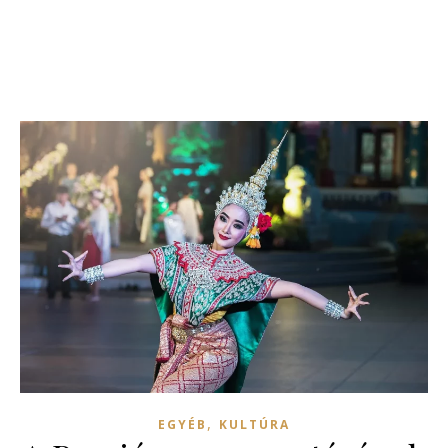
,
EGYÉB
KULTÚRA