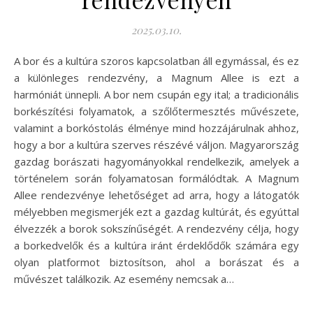
2025.03.10.
A bor és a kultúra szoros kapcsolatban áll egymással, és ez
a különleges rendezvény, a Magnum Allee is ezt a
harmóniát ünnepli. A bor nem csupán egy ital; a tradicionális
borkészítési folyamatok, a szőlőtermesztés művészete,
valamint a borkóstolás élménye mind hozzájárulnak ahhoz,
hogy a bor a kultúra szerves részévé váljon. Magyarország
gazdag borászati hagyományokkal rendelkezik, amelyek a
történelem során folyamatosan formálódtak. A Magnum
Allee rendezvénye lehetőséget ad arra, hogy a látogatók
mélyebben megismerjék ezt a gazdag kultúrát, és egyúttal
élvezzék a borok sokszínűségét. A rendezvény célja, hogy
a borkedvelők és a kultúra iránt érdeklődők számára egy
olyan platformot biztosítson, ahol a borászat és a
művészet találkozik. Az esemény nemcsak a…