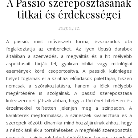
A Passió szereposztásának
titkai és érdekességei
2025.04.12.
A passió, mint művészeti forma, évszázadok óta
foglalkoztatja az embereket. Az ilyen típusú darabok
általában a szenvedés, a megváltás és a hit mélyebb
aspektusait tárják fel, gyakran bibliai vagy mitológiai
események köré csoportosítva. A passiók különleges
helyet foglalnak el a színházi előadások palettáján, hiszen
nemcsak a szórakoztatásra, hanem a lélek mélyebb
megértésére is szolgálnak. A passió szereposztása
kulcsszerepet játszik abban, hogy a történet hitelesen és
érzelmekkel telítetten jelenjen meg a színpadon. A
karakterek megformálása, a színészek kiválasztása és a
szerepek közötti dinamika mind hozzájárulnak ahhoz, hogy
a nézők átéljék a történéseket. A megfelelő szereposztás
nemcsak a színészek tehetségétől függ, hanem a rendező