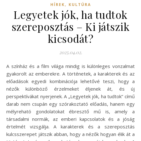
,
HÍREK
KULTÚRA
Legyetek jók, ha tudtok
szereposztás – Ki játszik
kicsodát?
2025.04.02.
A színház és a film világa mindig is különleges vonzalmat
gyakorolt az emberekre. A történetek, a karakterek és az
előadások egyedi kombinációja lehetővé teszi, hogy a
nézők különböző érzelmeket éljenek át, és új
perspektívákat nyerjenek. A „Legyetek jók, ha tudtok” című
darab nem csupán egy szórakoztató előadás, hanem egy
mélyreható gondolatokat ébresztő mű is, amely a
társadalmi normák, az emberi kapcsolatok és a jóság
értelmét vizsgálja. A karakterek és a szereposztás
kulcsszerepet játszik abban, hogy a nézők hogyan élik át a