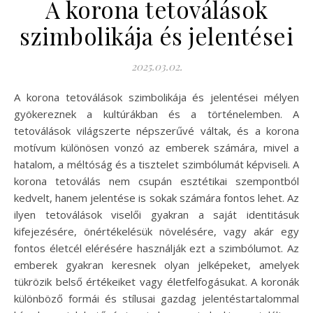
A korona tetoválások
szimbolikája és jelentései
2025.03.02.
A korona tetoválások szimbolikája és jelentései mélyen
gyökereznek a kultúrákban és a történelemben. A
tetoválások világszerte népszerűvé váltak, és a korona
motívum különösen vonzó az emberek számára, mivel a
hatalom, a méltóság és a tisztelet szimbólumát képviseli. A
korona tetoválás nem csupán esztétikai szempontból
kedvelt, hanem jelentése is sokak számára fontos lehet. Az
ilyen tetoválások viselői gyakran a saját identitásuk
kifejezésére, önértékelésük növelésére, vagy akár egy
fontos életcél elérésére használják ezt a szimbólumot. Az
emberek gyakran keresnek olyan jelképeket, amelyek
tükrözik belső értékeiket vagy életfelfogásukat. A koronák
különböző formái és stílusai gazdag jelentéstartalommal