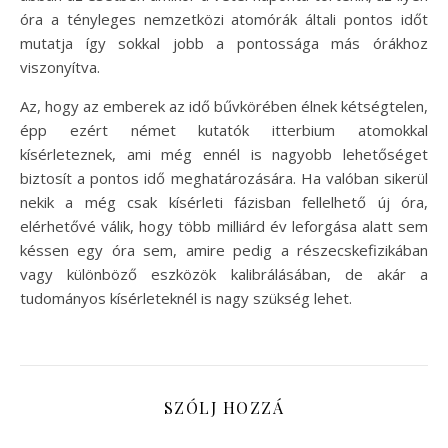
óra a tényleges nemzetközi atomórák általi pontos időt
mutatja így sokkal jobb a pontossága más órákhoz
viszonyítva.
Az, hogy az emberek az idő bűvkörében élnek kétségtelen,
épp ezért német kutatók itterbium atomokkal
kísérleteznek, ami még ennél is nagyobb lehetőséget
biztosít a pontos idő meghatározására. Ha valóban sikerül
nekik a még csak kísérleti fázisban fellelhető új óra,
elérhetővé válik, hogy több milliárd év leforgása alatt sem
késsen egy óra sem, amire pedig a részecskefizikában
vagy különböző eszközök kalibrálásában, de akár a
tudományos kísérleteknél is nagy szükség lehet.
SZÓLJ HOZZÁ