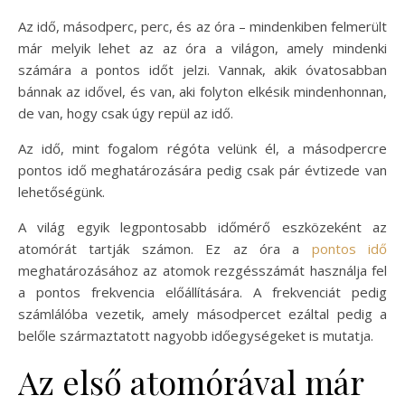
Az idő, másodperc, perc, és az óra – mindenkiben felmerült
már melyik lehet az az óra a világon, amely mindenki
számára a pontos időt jelzi. Vannak, akik óvatosabban
bánnak az idővel, és van, aki folyton elkésik mindenhonnan,
de van, hogy csak úgy repül az idő.
Az idő, mint fogalom régóta velünk él, a másodpercre
pontos idő meghatározására pedig csak pár évtizede van
lehetőségünk.
A világ egyik legpontosabb időmérő eszközeként az
atomórát tartják számon. Ez az óra a
pontos idő
meghatározásához az atomok rezgésszámát használja fel
a pontos frekvencia előállítására. A frekvenciát pedig
számlálóba vezetik, amely másodpercet ezáltal pedig a
belőle származtatott nagyobb időegységeket is mutatja.
Az első atomórával már