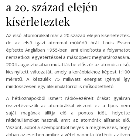
a 20. század elején
kísérleteztek
Az első atomórákkal már a 20.század elején kísérleteztek,
de az első igazi atommal működő órát Louis Essen
építette Angliában 1955-ben, ami elindította a folyamatot
nemzetközi egyetértéssel a másodperc meghatározására.
2004 augusztusában mutatták be először az atomóra első,
kicsinyített változatát, amely a korábbiakhoz képest 1:100
méretű. A készülék 75 milliwatt energiát igényel így
mindösszesen egy akkumulátorról is működtethető.
A hétköznapokból ismert rádióvezérelt órákat gyakran
összetévesztik az atomórákkal viszont ez a típus nem
saját magának állítja elő a pontos időt, helyette
rádióhullámokat használ, amit az atomórák állítanak elő.
Viszont, abból a szempontból helyes a megnevezés, hogy
abban az esetben amikor a vétel naponta történik, az ilyen