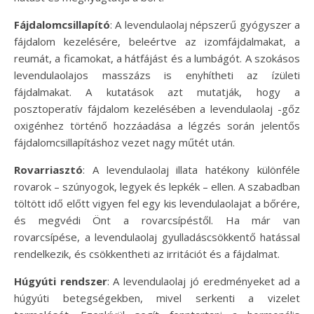
Fájdalomcsillapító
: A levendulaolaj népszerű gyógyszer a
fájdalom kezelésére, beleértve az izomfájdalmakat, a
reumát, a ficamokat, a hátfájást és a lumbágót. A szokásos
levendulaolajos masszázs is enyhítheti az ízületi
fájdalmakat. A kutatások azt mutatják, hogy a
posztoperatív fájdalom kezelésében a levendulaolaj -gőz
oxigénhez történő hozzáadása a légzés során jelentős
fájdalomcsillapításhoz vezet nagy műtét után.
Rovarriasztó
: A levendulaolaj illata hatékony különféle
rovarok – szúnyogok, legyek és lepkék – ellen. A szabadban
töltött idő előtt vigyen fel egy kis levendulaolajat a bőrére,
és megvédi Önt a rovarcsípéstől. Ha már van
rovarcsípése, a levendulaolaj gyulladáscsökkentő hatással
rendelkezik, és csökkentheti az irritációt és a fájdalmat.
Húgyúti rendszer
: A levendulaolaj jó eredményeket ad a
húgyúti betegségekben, mivel serkenti a vizelet