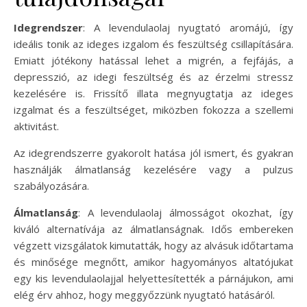
Idegrendszer
: A levendulaolaj nyugtató aromájú, így
ideális tonik az ideges izgalom és feszültség csillapítására.
Emiatt jótékony hatással lehet a migrén, a fejfájás, a
depresszió, az idegi feszültség és az érzelmi stressz
kezelésére is. Frissítő illata megnyugtatja az ideges
izgalmat és a feszültséget, miközben fokozza a szellemi
aktivitást.
Az idegrendszerre gyakorolt ​​hatása jól ismert, és gyakran
használják álmatlanság kezelésére vagy a pulzus
szabályozására.
Álmatlanság
: A levendulaolaj álmosságot okozhat, így
kiváló alternatívája az álmatlanságnak. Idős embereken
végzett vizsgálatok kimutatták, hogy az alvásuk időtartama
és minősége megnőtt, amikor hagyományos altatójukat
egy kis levendulaolajjal helyettesítették a párnájukon, ami
elég érv ahhoz, hogy meggyőzzünk nyugtató hatásáról.