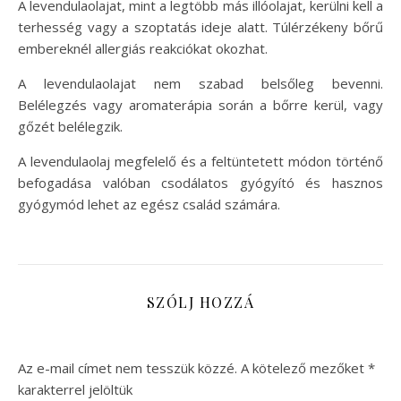
A levendulaolajat, mint a legtöbb más illóolajat, kerülni kell a
terhesség vagy a szoptatás ideje alatt. Túlérzékeny bőrű
embereknél allergiás reakciókat okozhat.
A levendulaolajat nem szabad belsőleg bevenni.
Belélegzés vagy aromaterápia során a bőrre kerül, vagy
gőzét belélegzik.
A levendulaolaj megfelelő és a feltüntetett módon történő
befogadása valóban csodálatos gyógyító és hasznos
gyógymód lehet az egész család számára.
SZÓLJ HOZZÁ
Az e-mail címet nem tesszük közzé.
A kötelező mezőket
*
karakterrel jelöltük