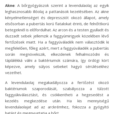
Akne
: A bőrgyógyászok szerint a levendulaolaj az egyik
leghasznosabb illóolaj a pattanások kezelésében. Az akne
kényelmetlenséget és depressziót okozó állapot, amely
elsősorban a pubertás korú fiatalokat érinti, de felnőttkorú
betegeknél is előfordulhat. Az arcon és a testen gyulladt és
duzzadt sebek jellemzik a faggyúmirigyek közelében lévő
fertőzések miatt. Ha a faggyúváladék nem választódik ki
megfelelően, főleg azért, mert a faggyúváladék a pubertás
során megnövekszik, elkezdenek felhalmozódni és
táplálékká válni a baktériumok számára, így ördögi kört
képezve, amely súlyos sebeket hagyó sérülésekhez
vezethet.
A levendulaolaj megakadályozza a fertőzést okozó
baktériumok szaporodását, szabályozza a túlzott
faggyúkiválasztást, és csökkentheti a hegesedést a
kezelés megkezdése után. Ha kis mennyiségű
levendulaolajat ad az arckrémhez, fokozza a gyógyító
hatást és megnyugtatja a bőrt.