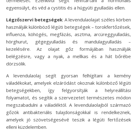
termelését. Ezenkívül segít fenntartani a hormonális
egyensúlyt, és véd a cystitis és a húgyúti gyulladás ellen.
Légzőszervi betegségek
: A levendulaolajat széles körben
használják különböző légúti betegségek – torokfertőzések,
influenza, köhögés, megfázás, asztma, arcüreggyulladás,
hörghurut, gégegyulladás és mandulagyulladás –
kezelésére. Az olajat gőz formájában használják
belégzésre, vagy a nyak, a mellkas és a hát bőrébe
dörzsölik.
A levendulaolaj segít gyorsan felhígítani a kemény
váladékokat, amelyek elzáródást okoznak különböző légúti
betegségekben, így felgyorsítják a helyreállítási
folyamatot, és segítik a szervezetet természetes módon
megszabadulni a váladéktól. A levendulaolajból származó
gőzök antibakteriális tulajdonságokkal is rendelkeznek,
amelyek jó szövetségesévé teszik a légúti fertőzések
elleni küzdelemben.